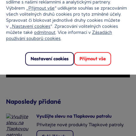
sdílíme s našimi reklamními a analytickými partnery.
Výběrem „
Přijmout vše
“ udělujete souhlas se zpracováním
všech volitelných druhů cookies pro tyto zmíněné účely.
Spravovat či blokovat jednotlivé druhy cookies můžete
v „
Nastavení cookies
“. Zpracování volitelných cookies
můžete také
odmítnout
. Více informací v
Zásadách
používání souborů cookies
.
Nastavení cookies
Přijmout vše
Naposledy přidané
Využijte slevu na Tlapkovou patrolu
Přivítejte nové produkty Tlapkové patroly.