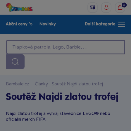
0
Akční ceny %
Novinky
Další kategorie
Venkovní hračky
Znáte z TV
LEGO®
Pro kluky
Pro holky
Baby
Značky
Bambule.cz
·
Články
·
Soutěž Najdi zlatou trofej
Soutěž Najdi zlatou trofej
Najdi zlatou trofej a vyhraj stavebnice LEGO® nebo
oficiální merch FIFA.