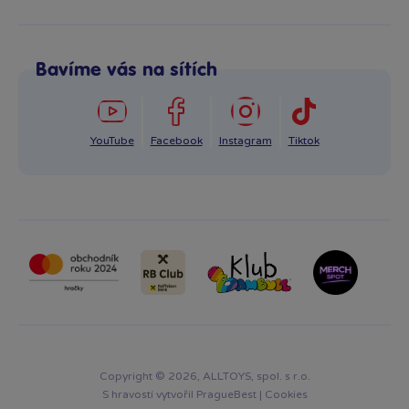
+420 725 331 122
Odstoupení od smlouvy
Po–Pá: 8:00–16:00
Reklamace
Bavíme vás na sítích
info@bambule.cz
Ochrana osobních údajů GDPR
Napsat zprávu
YouTube
Facebook
Instagram
Tiktok
Copyright © 2026, ALLTOYS, spol. s r.o.
S hravostí vytvořil
PragueBest
|
Cookies