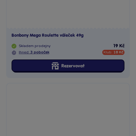
Bonbony Mega Roulette váleček 49g
Skladem
prodejny
19 Kč
Ihned:
3 poboček
Klub:
18 Kč
Rezervovat