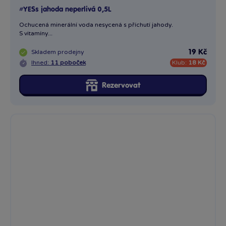
#YESs jahoda neperlivá 0,5L
Ochucená minerální voda nesycená s příchutí jahody.
S vitamíny...
Skladem
prodejny
19 Kč
Ihned:
11 poboček
Klub:
18 Kč
Rezervovat