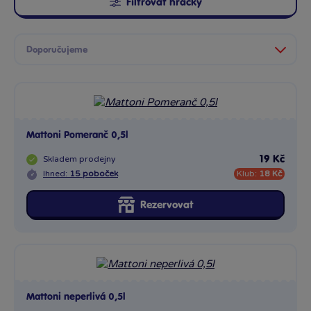
Filtrovat hračky
Mattoni Pomeranč 0,5l
Skladem
prodejny
19 Kč
Ihned:
15 poboček
Klub:
18 Kč
Rezervovat
Mattoni neperlivá 0,5l