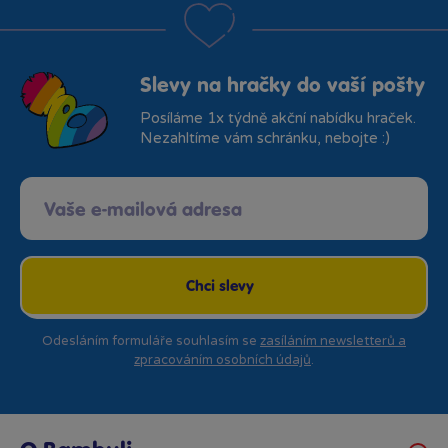
Slevy na hračky do vaší pošty
Posíláme 1x týdně akční nabídku hraček.
Nezahltíme vám schránku, nebojte :)
Chci slevy
Odesláním formuláře souhlasím se
zasíláním newsletterů a
zpracováním osobních údajů
.