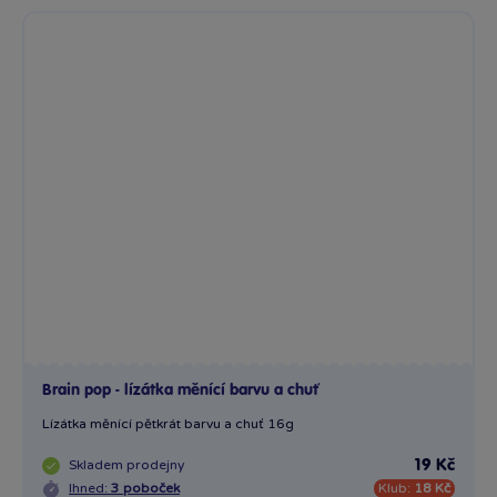
Brain pop - lízátka měnící barvu a chuť
Lízátka měnící pětkrát barvu a chuť 16g
Skladem
prodejny
19 Kč
Ihned:
3 poboček
Klub:
18 Kč