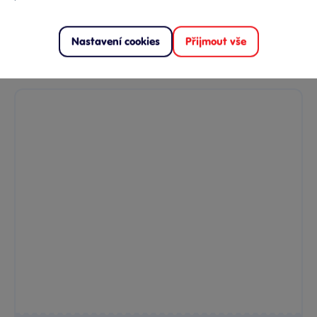
Skladem
prodejny
19 Kč
Ihned:
12 poboček
Klub:
18 Kč
Nastavení cookies
Přijmout vše
Rezervovat