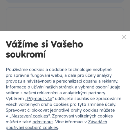
Vážíme si Vašeho
soukromí
Používáme cookies a obdobné technologie nezbytné
pro správné fungování webu, a dále pro účely analýzy
provozu a návštěvnosti a personalizaci obsahu a reklamy.
Informace o užívání našich stránek a vybrané osobní údaje
sdílíme s našimi reklamními a analytickými partnery.
Výběrem „
Přijmout vše
“ udělujete souhlas se zpracováním
všech volitelných druhů cookies pro tyto zmíněné účely.
#YESs meloun neperlivá 0,5L
Spravovat či blokovat jednotlivé druhy cookies můžete
Ochucená minerální voda nesycená s příchutí vodního melounu.
v „
Nastavení cookies
“. Zpracování volitelných cookies
S...
můžete také
odmítnout
. Více informací v
Zásadách
používání souborů cookies
.