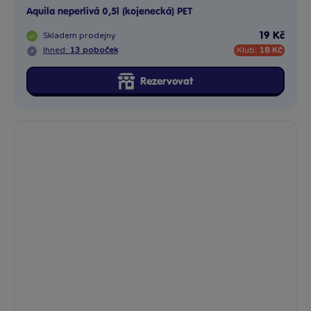
Aquila neperlivá 0,5l (kojenecká) PET
Skladem
prodejny
19 Kč
Ihned:
13 poboček
Klub:
18 Kč
Rezervovat