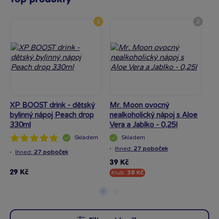
1
2
XP BOOST drink - dětský
Mr. Moon ovocný
Mr
bylinný nápoj Peach drop
nealkoholický nápoj s Aloe
ne
330ml
Vera a Jablko - 0,25l
Ver
Skladem
Skladem
·
·
Ihned:
27 poboček
I
·
Ihned:
27 poboček
39 Kč
39
29 Kč
Klub:
38 Kč
Kl