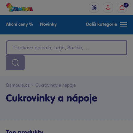
0
Akční ceny %
Novinky
Další kategorie
Venkovní hračky
Znáte z TV
LEGO®
Pro kluky
Pro holky
Baby
Značky
Bambule.cz
·
Cukrovinky a nápoje
Cukrovinky a nápoje
Top produkty