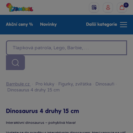
0
Akční ceny %
Novinky
Další kategorie
Venkovní hračky
Znáte z TV
LEGO®
Pro kluky
Pro holky
Baby
Značky
Bambule.cz
·
Pro kluky
·
Figurky, zvířátka
·
Dinosauři
·
Dinosaurus 4 druhy 15 cm
Dinosaurus 4 druhy 15 cm
Interaktivní dinosaurus – pohyblivá hlava!
Vydejte se do pravěku s interaktivním dinosaurem, který reaguje na váš