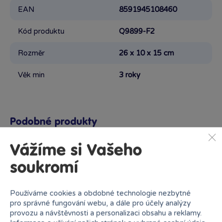
EAN
8591945108460
Kód produktu
Q9899-F2
Rozměr
26 x 10 x 15 cm
Věk min
3 roky
Podobné produkty
Vážíme si Vašeho
soukromí
Proč nakupovat v Bambuli?
Používáme cookies a obdobné technologie nezbytné
pro správné fungování webu, a dále pro účely analýzy
provozu a návštěvnosti a personalizaci obsahu a reklamy.