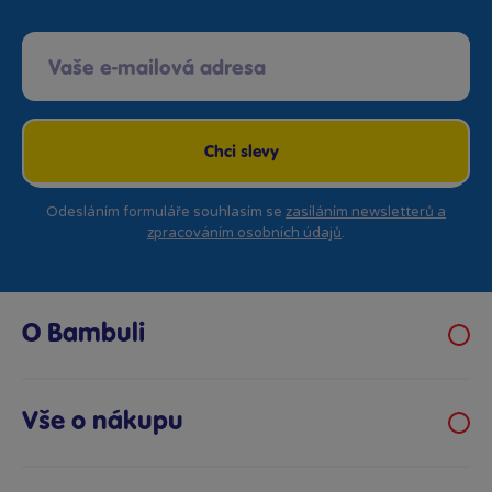
Chci slevy
Odesláním formuláře souhlasím se
zasíláním newsletterů a
zpracováním osobních údajů
.
O Bambuli
Kariéra
Klub hraček
Vše o nákupu
Prodejny Bambule
Obchodní podmínky
Bezpečnost hraček
Možnosti platby