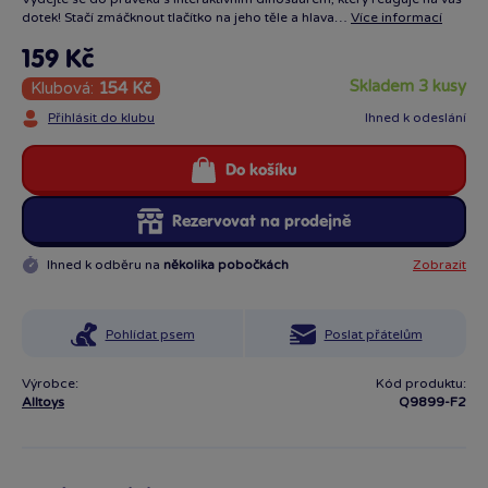
dotek! Stačí zmáčknout tlačítko na jeho těle a hlava…
Více informací
159 Kč
skladem 3 kusy
Klubová:
154 Kč
Přihlásit do klubu
Ihned k odeslání
Do košíku
Rezervovat na prodejně
Ihned k odběru na
několika pobočkách
Zobrazit
Pohlídat psem
Poslat přátelům
Výrobce:
Kód produktu:
Alltoys
Q9899-F2