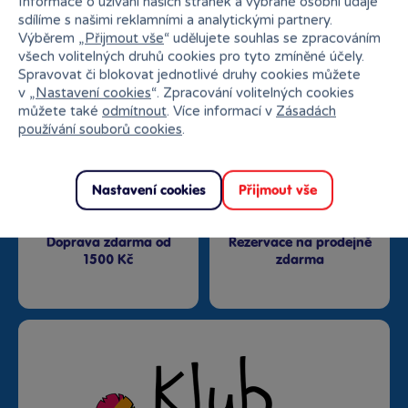
Informace o užívání našich stránek a vybrané osobní údaje
sdílíme s našimi reklamními a analytickými partnery.
Výběrem „
Přijmout vše
“ udělujete souhlas se zpracováním
Nejširší sortiment na
všech volitelných druhů cookies pro tyto zmíněné účely.
27 kamenných prodejen
trhu
Spravovat či blokovat jednotlivé druhy cookies můžete
v „
Nastavení cookies
“. Zpracování volitelných cookies
můžete také
odmítnout
. Více informací v
Zásadách
používání souborů cookies
.
Nastavení cookies
Přijmout vše
Doprava zdarma od
Rezervace na prodejně
1500 Kč
zdarma