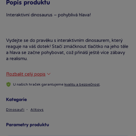
Popis produktu
Interaktivní dinosaurus – pohyblivá hlava!
Vydejte se do pravěku s interaktivním dinosaurem, který
reaguje na váš dotek! Stačí zmáčknout tlačítko na jeho těle
a hlava se začne pohybovat, což přináší ještě více zábavy
a realismu.
Rozbalit celý popis
4 druhy dinosaurů: Stegosaurus Ceratosaurus Sterrholophus
U našich hraček garantujeme
kvalitu a bezpečnost
.
Brachiosaurus
Kategorie
Dinosauři
Alltoys
Perfektní hračka pro malé dobrodruhy a milovníky
dinosaurů!
Parametry produktu