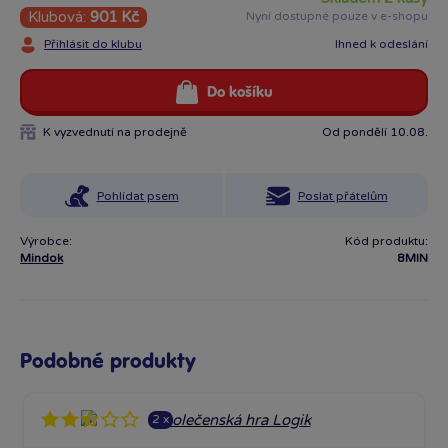
Klubová:
901 Kč
Nyní dostupné pouze v e-shopu
Přihlásit do klubu
Ihned k odeslání
Do košíku
K vyzvednutí na prodejně
Od pondělí 10.08.
Pohlídat psem
Poslat přátelům
Výrobce:
Kód produktu:
Mindok
8MIN
Podobné produkty
2 x