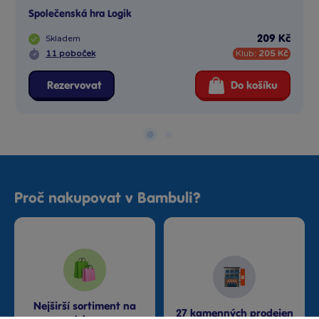
Společenská hra Logik
Skladem
209 Kč
11 poboček
Klub:
205 Kč
Rezervovat
Do košíku
Proč nakupovat v Bambuli?
Nejširší sortiment na
27 kamenných prodejen