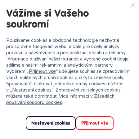
trhu
Vážíme si Vašeho
soukromí
Používáme cookies a obdobné technologie nezbytné
pro správné fungování webu, a dále pro účely analýzy
provozu a návštěvnosti a personalizaci obsahu a reklamy.
Informace o užívání našich stránek a vybrané osobní údaje
Doprava zdarma od
Rezervace na prodejně
sdílíme s našimi reklamními a analytickými partnery.
1500 Kč
zdarma
Výběrem „
Přijmout vše
“ udělujete souhlas se zpracováním
všech volitelných druhů cookies pro tyto zmíněné účely.
Spravovat či blokovat jednotlivé druhy cookies můžete
v „
Nastavení cookies
“. Zpracování volitelných cookies
můžete také
odmítnout
. Více informací v
Zásadách
používání souborů cookies
.
Nastavení cookies
Přijmout vše