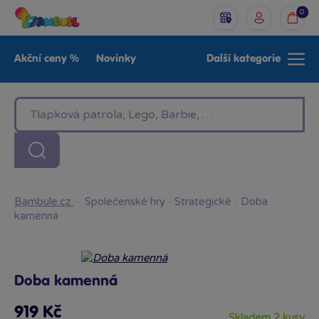
0
Akční ceny %
Novinky
Další kategorie
Venkovní hračky
Znáte z TV
LEGO®
Pro kluky
Pro holky
Baby
Značky
Bambule.cz
·
Společenské hry
·
Strategické
·
Doba
kamenná
Doba kamenná
919 Kč
skladem 2 kusy