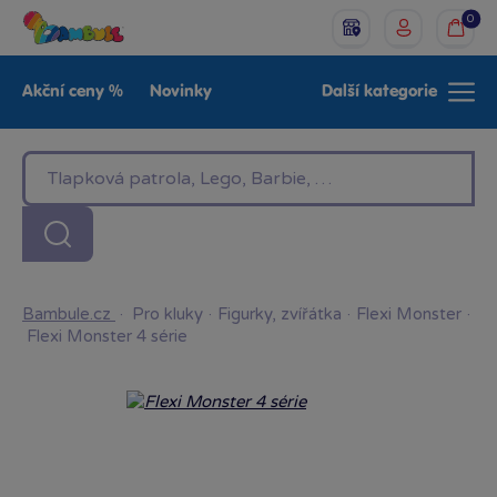
0
Akční ceny %
Novinky
Další kategorie
Venkovní hračky
Znáte z TV
LEGO®
Pro kluky
Pro holky
Baby
Značky
Bambule.cz
·
Pro kluky
·
Figurky, zvířátka
·
Flexi Monster
·
Flexi Monster 4 série