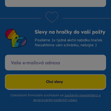
Slevy na hračky do vaší pošty
Posíláme 1x týdně akční nabídku hraček.
Nezahltíme vám schránku, nebojte :)
Chci slevy
Odesláním formuláře souhlasím se
zasíláním newsletterů a
zpracováním osobních údajů
.