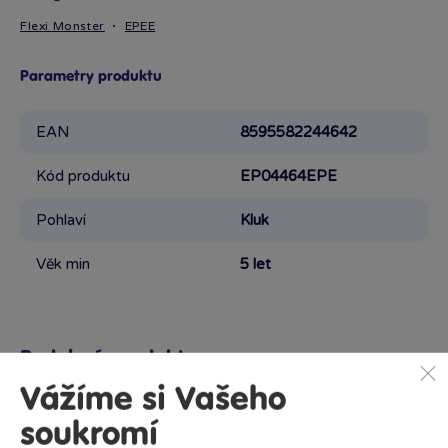
Flexi Monster
EPEE
Parametry produktu
EAN
8595582244642
Kód produktu
EP04464EPE
Pohlaví
Kluk
Věk min
5 let
Podobné produkty
Vážíme si Vašeho
soukromí