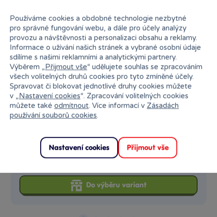
Používáme cookies a obdobné technologie nezbytné
pro správné fungování webu, a dále pro účely analýzy
provozu a návštěvnosti a personalizaci obsahu a reklamy.
Informace o užívání našich stránek a vybrané osobní údaje
sdílíme s našimi reklamními a analytickými partnery.
Výběrem „
Přijmout vše
“ udělujete souhlas se zpracováním
všech volitelných druhů cookies pro tyto zmíněné účely.
Spravovat či blokovat jednotlivé druhy cookies můžete
v „
Nastavení cookies
“. Zpracování volitelných cookies
můžete také
odmítnout
. Více informací v
Zásadách
1 x
používání souborů cookies
.
Flexi Monster Super hrdinové
Nastavení cookies
Přijmout vše
199 Kč
Skladem
Klub:
193 Kč
Do výběru variant