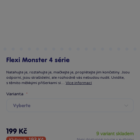
Flexi Monster 4 série
Natahujte je, roztahujte je, mačkejte je, proplétejte jim končetiny. Jsou
odporní, jsou strašidelní, ale rozhodně vás nebudou nudit. Uvidíte,
s těmito měkkými příšerkami si…
Více informací
Varianta
Vyberte
199 Kč
9 variant skladem
Klubová:
193 Kč
Nyní dostupné pouze v e-shopu