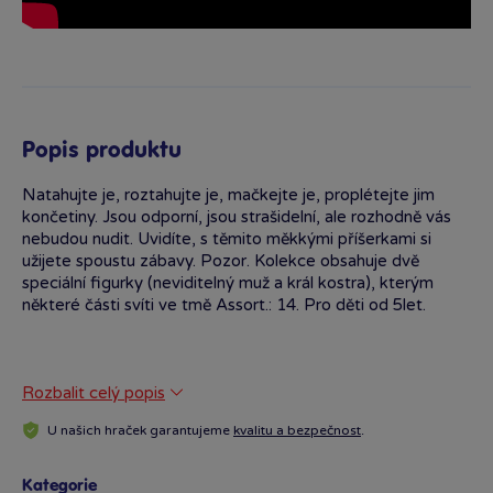
Popis produktu
Natahujte je, roztahujte je, mačkejte je, proplétejte jim
končetiny. Jsou odporní, jsou strašidelní, ale rozhodně vás
nebudou nudit. Uvidíte, s těmito měkkými příšerkami si
užijete spoustu zábavy. Pozor. Kolekce obsahuje dvě
speciální figurky (neviditelný muž a král kostra), kterým
některé části svíti ve tmě Assort.: 14. Pro děti od 5let.
Rozbalit celý popis
U našich hraček garantujeme
kvalitu a bezpečnost
.
Kategorie