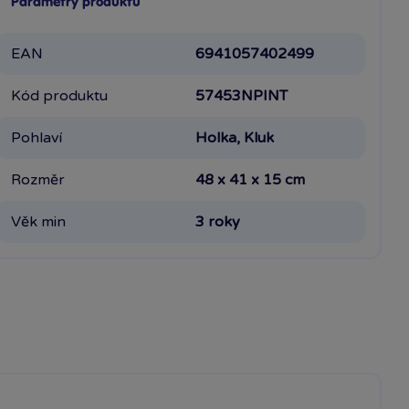
Parametry produktu
EAN
6941057402499
Kód produktu
57453NPINT
Pohlaví
Holka, Kluk
Rozměr
48 x 41 x 15 cm
Věk min
3 roky