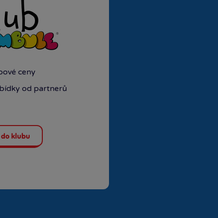
ubové ceny
abídky od partnerů
 do klubu