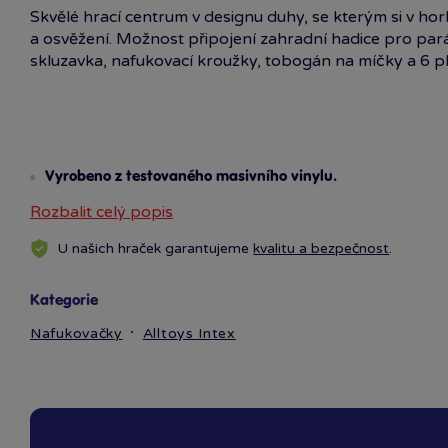
Skvělé hrací centrum v designu duhy, se kterým si v ho
a osvěžení. Možnost připojení zahradní hadice pro pará
skluzavka, nafukovací kroužky, tobogán na míčky a 6 p
Vyrobeno z testovaného masivního vinylu.
Rozbalit celý popis
U našich hraček garantujeme
kvalitu a bezpečnost
.
Přibližná velikost 297×193×135 cm.
Kategorie
Nafukovačky
Alltoys Intex
Opravná sada je součástí balení.