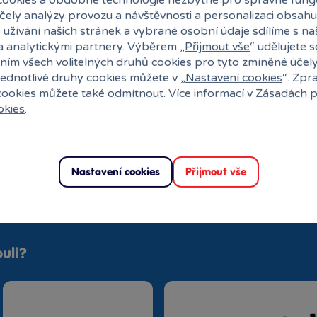
účely analýzy provozu a návštěvnosti a personalizaci obsahu
 užívání našich stránek a vybrané osobní údaje sdílíme s na
Aneta Šmídová
a analytickými partnery. Výběrem „
Přijmout vše
“ udělujete 
03. 08. 2022
ním všech volitelných druhů cookies pro tyto zmíněné účel
Ověřená recenze
jednotlivé druhy cookies můžete v „
Nastavení cookies
“. Zpr
 cookies můžete také
odmítnout
. Více informací v
Zásadách p
okies
.
Nastavení cookies
Přijmout vše
uli?