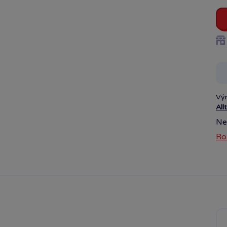
Vý
All
Ne
Ro