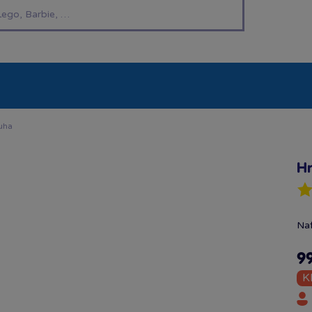
í hračky
Znáte z TV
LEGO®
Pro kluky
Pro h
uha
Hr
Naf
9
K