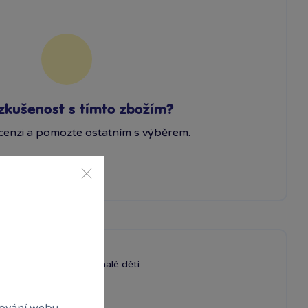
zkušenost s tímto zbožím?
cenzi a pomozte ostatním s výběrem.
Skvělé vyžití pro malé děti
ování webu,