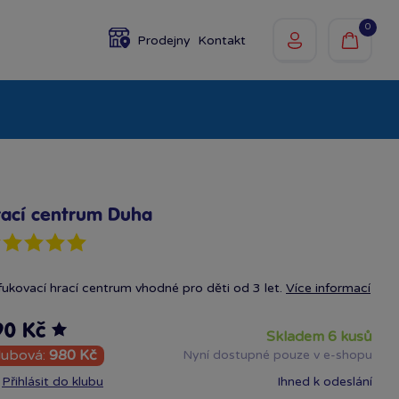
0
Prodejny
Kontakt
olky
Baby
Značky
ací centrum Duha
ukovací hrací centrum vhodné pro děti od 3 let.
Více informací
90 Kč
skladem 6 kusů
lubová:
980 Kč
Nyní dostupné pouze v e-shopu
Přihlásit do klubu
Ihned k odeslání