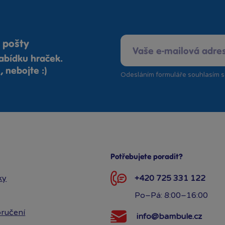
 pošty
abídku hraček.
 nebojte :)
Odesláním formuláře souhlasím 
Potřebujete poradit?
ky
+420 725 331 122
Po–Pá: 8:00–16:00
ručení
info@bambule.cz