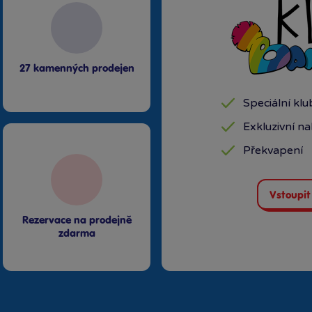
27 kamenných prodejen
Speciální kl
Exkluzivní n
Překvapení
Vstoupit
Rezervace na prodejně
zdarma