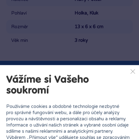
Pohlaví
Holka, Kluk
Rozměr
13 x 6 x 6 cm
Věk min
3 roky
Vážíme si Vašeho
Proč nakupovat v Bambuli?
soukromí
Používáme cookies a obdobné technologie nezbytné
pro správné fungování webu, a dále pro účely analýzy
provozu a návštěvnosti a personalizaci obsahu a reklamy.
Informace o užívání našich stránek a vybrané osobní údaje
Nejširší sortiment na
27 kamenných prodejen
sdílíme s našimi reklamními a analytickými partnery.
trhu
Výběrem „
Přijmout vše
“ udělujete souhlas se zpracováním