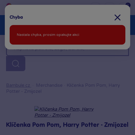
0
Chyba
Akční ceny %
Novinky
Další kategorie
Nastala chyba, prosím opakujte akci
Venkovní hračky
Znáte z TV
LEGO®
Pro kluky
Pro holky
Baby
Značky
Bambule.cz
·
Merchandise
·
Klíčenka Pom Pom, Harry
Potter - Zmijozel
Klíčenka Pom Pom, Harry Potter - Zmijozel