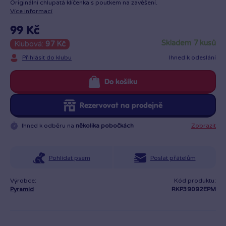
Originální chlupatá klíčenka s poutkem na zavěšení.
Více informací
99 Kč
skladem 7 kusů
Klubová:
97 Kč
Přihlásit do klubu
Ihned k odeslání
Do košíku
Rezervovat na prodejně
Ihned k odběru na
několika pobočkách
Zobrazit
Pohlídat psem
Poslat přátelům
Výrobce:
Kód produktu:
Pyramid
RKP39092EPM