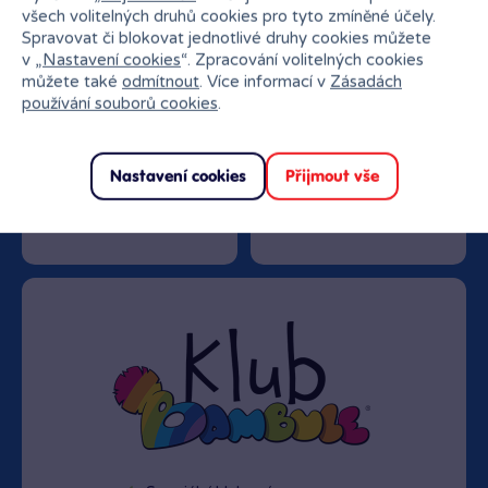
všech volitelných druhů cookies pro tyto zmíněné účely.
Spravovat či blokovat jednotlivé druhy cookies můžete
v „
Nastavení cookies
“. Zpracování volitelných cookies
můžete také
odmítnout
. Více informací v
Zásadách
používání souborů cookies
.
Nastavení cookies
Přijmout vše
Doprava zdarma od
Rezervace na prodejně
1500 Kč
zdarma