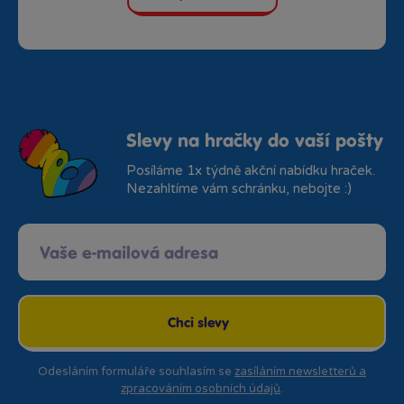
Slevy na hračky do vaší pošty
Posíláme 1x týdně akční nabídku hraček.
Nezahltíme vám schránku, nebojte :)
Chci slevy
Odesláním formuláře souhlasím se
zasíláním newsletterů a
zpracováním osobních údajů
.