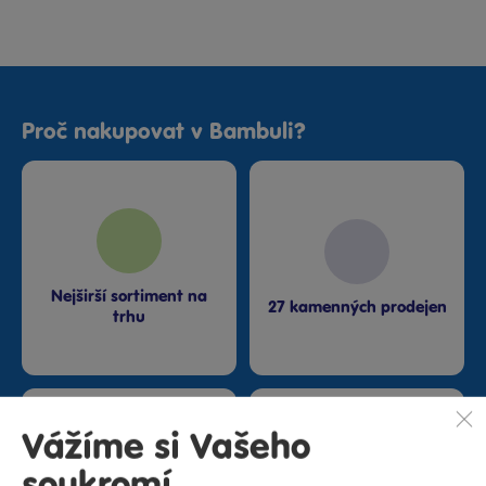
Proč nakupovat v Bambuli?
Nejširší sortiment na
27 kamenných prodejen
trhu
Vážíme si Vašeho