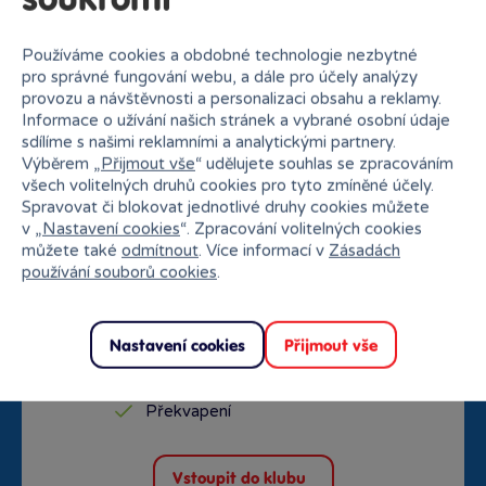
soukromí
Doprava zdarma od
Rezervace na prodejně
Používáme cookies a obdobné technologie nezbytné
1500 Kč
zdarma
pro správné fungování webu, a dále pro účely analýzy
provozu a návštěvnosti a personalizaci obsahu a reklamy.
Informace o užívání našich stránek a vybrané osobní údaje
sdílíme s našimi reklamními a analytickými partnery.
Výběrem „
Přijmout vše
“ udělujete souhlas se zpracováním
všech volitelných druhů cookies pro tyto zmíněné účely.
Spravovat či blokovat jednotlivé druhy cookies můžete
v „
Nastavení cookies
“. Zpracování volitelných cookies
můžete také
odmítnout
. Více informací v
Zásadách
používání souborů cookies
.
Speciální klubové ceny
Nastavení cookies
Přijmout vše
Exkluzivní nabídky od partnerů
Překvapení
Vstoupit do klubu