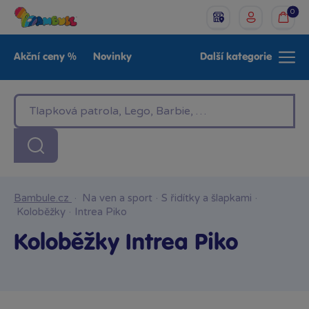
0
Akční ceny %
Novinky
Další kategorie
Venkovní hračky
Znáte z TV
LEGO®
Pro kluky
Pro holky
Baby
Značky
Bambule.cz
·
Na ven a sport
·
S řidítky a šlapkami
·
Koloběžky
·
Intrea Piko
Koloběžky Intrea Piko