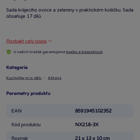
Sada krájecího ovoce a zeleniny v praktickém košíčku. Sada
obsahuje 17 dílů.
Rozbalit celý popis
U našich hraček garantujeme
kvalitu a bezpečnost
.
Kategorie
Kuchyňky pro děti
Alltoys
Parametry produktu
EAN
8591945102352
Kód produktu
NX218-3X
Rozměr
21 x 13 x 10 cm