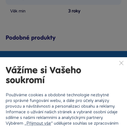
Věk min
3 roky
Podobné produkty
Proč nakupovat v Bambuli?
Vážíme si Vašeho
soukromí
Používáme cookies a obdobné technologie nezbytné
pro správné fungování webu, a dále pro účely analýzy
provozu a návštěvnosti a personalizaci obsahu a reklamy.
Nejširší sortiment na
Informace o užívání našich stránek a vybrané osobní údaje
27 kamenných prodejen
trhu
sdílíme s našimi reklamními a analytickými partnery.
Výběrem „
Přijmout vše
“ udělujete souhlas se zpracováním