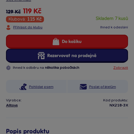
119 Kč
129 Kč
skladem 7 kusů
Klubová:
115 Kč
Přihlásit do klubu
Ihned k odeslání
Do košíku
Rezervovat na prodejně
Ihned k odběru na
několika pobočkách
Zobrazit
Pohlídat psem
Poslat přátelům
Výrobce:
Kód produktu:
Alltoys
NX218-3X
Popis produktu