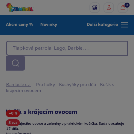
0
Akční ceny %
Novinky
Další kategorie
Venkovní hračky
Znáte z TV
LEGO®
Pro kluky
Pro holky
Baby
Značky
Bambule.cz
·
Pro holky
·
Kuchyňky pro děti
·
Košík s
krájecím ovocem
Košík s krájecím ovocem
−8 %
Sleva
Sada krájecího ovoce a zeleniny v praktickém košíčku. Sada obsahuje
17 dílů.
Více informací