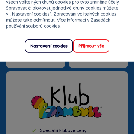
všech volitelných druhů cookies pro tyto zmíněné účely.
Spravovat či blokovat jednotlivé druhy cookies můžete
v „
Nastavení cookies
“. Zpracování volitelných cookies
můžete také
odmítnout
. Více informací v
Zásadách
používání souborů cookies
.
Doprava zdarma od
Rezervace na prodejně
Nastavení cookies
Přijmout vše
1500 Kč
zdarma
Speciální klubové ceny