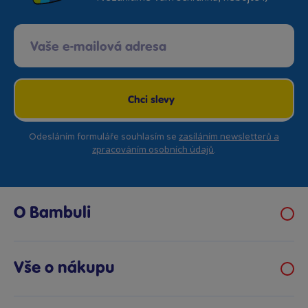
Chci slevy
Odesláním formuláře souhlasím se
zasíláním newsletterů a
zpracováním osobních údajů
.
O Bambuli
Kariéra
Klub hraček
Vše o nákupu
Prodejny Bambule
Obchodní podmínky
Bezpečnost hraček