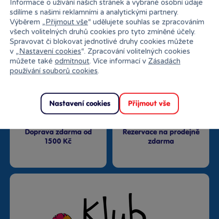
Informace o užívání našich stránek a vybrané osobní údaje
sdílíme s našimi reklamními a analytickými partnery.
Výběrem „
Přijmout vše
“ udělujete souhlas se zpracováním
Nejširší sortiment na
všech volitelných druhů cookies pro tyto zmíněné účely.
27 kamenných prodejen
trhu
Spravovat či blokovat jednotlivé druhy cookies můžete
v „
Nastavení cookies
“. Zpracování volitelných cookies
můžete také
odmítnout
. Více informací v
Zásadách
používání souborů cookies
.
Nastavení cookies
Přijmout vše
Doprava zdarma od
Rezervace na prodejně
1500 Kč
zdarma