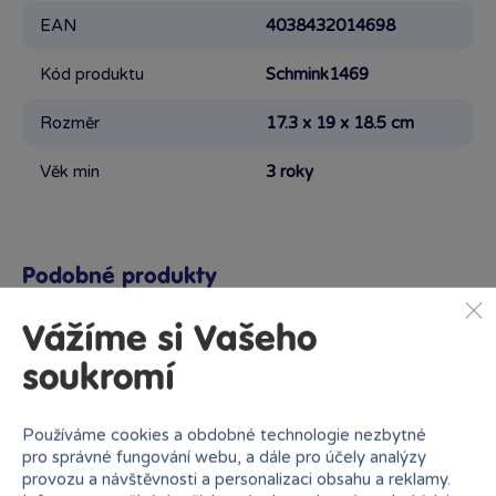
EAN
4038432014698
Kód produktu
Schmink1469
Rozměr
17.3 x 19 x 18.5 cm
Věk min
3 roky
Podobné produkty
Vážíme si Vašeho
soukromí
Proč nakupovat v Bambuli?
Používáme cookies a obdobné technologie nezbytné
pro správné fungování webu, a dále pro účely analýzy
provozu a návštěvnosti a personalizaci obsahu a reklamy.