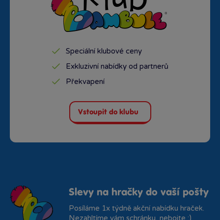
Speciální klubové ceny
Exkluzivní nabídky od partnerů
Překvapení
Vstoupit do klubu
Slevy na hračky do vaší pošty
Posíláme 1x týdně akční nabídku hraček.
Nezahltíme vám schránku, nebojte :)