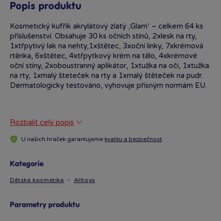
Popis produktu
Kosmetický kufřík akrylátový zlatý ‚Glam‘ – celkem 64 ks
příslušenství. Obsahuje 30 ks očních stínů, 2xlesk na rty,
1xtřpytivý lak na nehty,1xštětec, 3xoční linky, 7xkrémová
rtěnka, 6xštětec, 4xtřpytkový krém na tělo, 4xkrémové
oční stíny, 2xoboustranný aplikátor, 1xtužka na oči, 1xtužka
na rty, 1xmalý šteteček na rty a 1xmalý štěteček na pudr.
Dermatologicky testováno, vyhovuje přísným normám EU.
Rozbalit celý popis
U našich hraček garantujeme
kvalitu a bezpečnost
.
Kategorie
Dětská kosmetika
Alltoys
Parametry produktu