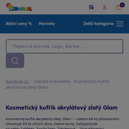
0
Akční ceny %
Novinky
Další kategorie
Venkovní hračky
Znáte z TV
LEGO®
Pro kluky
Pro holky
Baby
Značky
Bambule.cz
·
Dětská kosmetika
·
Kosmetický kufřík
akrylátový zlatý Glam
Kosmetický kufřík akrylátový zlatý Glam
Kosmetický kufřík akrylátový zlatý ‚Glam‘ – celkem 64 ks příslušenství.
Obsahuje 30 ks očních stínů, 2xlesk na rty, 1xtřpytivý lak
na nehty,1xštětec, 3xoční linky, 7xkrémová…
Více informací