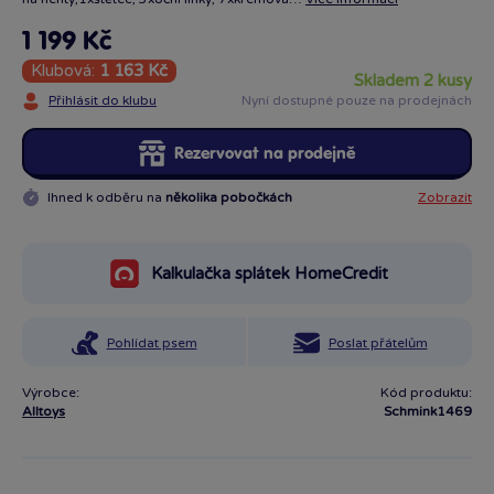
1 199 Kč
Klubová:
1 163 Kč
skladem 2 kusy
Přihlásit do klubu
Nyní dostupné pouze na prodejnách
Rezervovat na prodejně
Ihned k odběru na
několika pobočkách
Zobrazit
Kalkulačka splátek HomeCredit
Pohlídat psem
Poslat přátelům
Výrobce:
Kód produktu:
Alltoys
Schmink1469