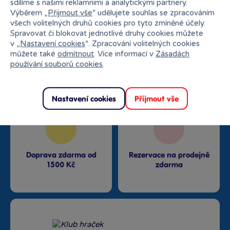
sdílíme s našimi reklamními a analytickými partnery.
Výběrem „
Přijmout vše
“ udělujete souhlas se zpracováním
všech volitelných druhů cookies pro tyto zmíněné účely.
Spravovat či blokovat jednotlivé druhy cookies můžete
v „
Nastavení cookies
“. Zpracování volitelných cookies
Nejširší sortiment na
27 kamenných prodejen
můžete také
odmítnout
. Více informací v
Zásadách
trhu
používání souborů cookies
.
Nastavení cookies
Přijmout vše
Doprava zdarma od
Rezervace na prodejně
1500 Kč
zdarma