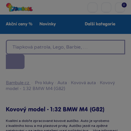
0
Akční ceny %
Novinky
Další kategorie
Venkovní hračky
Znáte z TV
LEGO®
Pro kluky
Pro holky
Baby
Značky
Bambule.cz
·
Pro kluky
·
Auta
·
Kovová auta
·
Kovový
model - 1:32 BMW M4 (G82)
Kovový model - 1:32 BMW M4 (G82)
Kvalitní a dobře zpracované kovové autíčko. Auto je vyrobeno
z kvalitního kovu a má plastové prvky. Autíčko jezdí na zpětné
natahování – na jedno natažení urazí pořádný kus…
Více informací