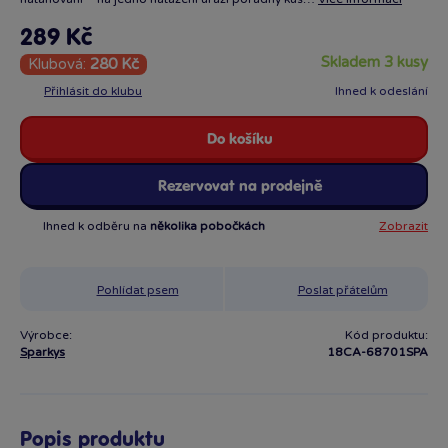
289 Kč
skladem 3 kusy
Klubová:
280 Kč
Přihlásit do klubu
Ihned k odeslání
Do košíku
Rezervovat na prodejně
Ihned k odběru na
několika pobočkách
Zobrazit
Pohlídat psem
Poslat přátelům
Výrobce:
Kód produktu:
Sparkys
18CA-68701SPA
Popis produktu