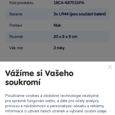
Kód produktu
18CA-68701SPA
Baterie
3x LR44 (jsou součástí balení)
Pohlaví
Kluk
Rozměr
20 x 9 x 9 cm
Věk min
3 roky
Vážíme si Vašeho
Podobné produkty
soukromí
Používáme cookies a obdobné technologie nezbytné
Proč nakupovat v Bambuli?
pro správné fungování webu, a dále pro účely analýzy
provozu a návštěvnosti a personalizaci obsahu a reklamy.
Informace o užívání našich stránek a vybrané osobní údaje