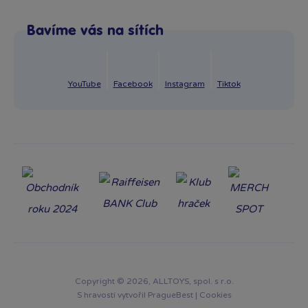
Po–Pá: 8:00–16:00
Reklamace
Bavíme vás na sítích
info@bambule.cz
Ochrana osobních údajů GDPR
Napsat zprávu
YouTube
Facebook
Instagram
Tiktok
Copyright © 2026, ALLTOYS, spol. s r.o.
S hravostí vytvořil
PragueBest
|
Cookies