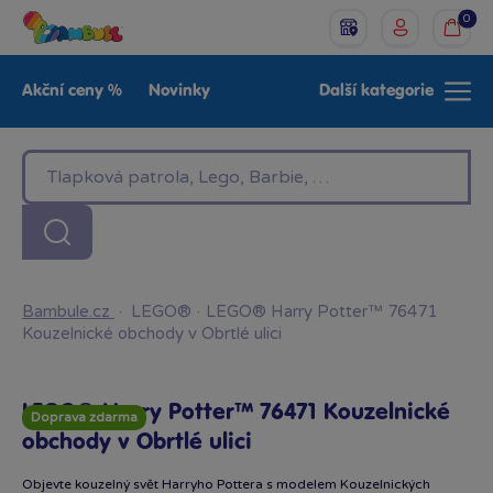
0
Akční ceny %
Novinky
Další kategorie
Venkovní hračky
Znáte z TV
LEGO®
Pro kluky
Pro holky
Baby
Značky
Bambule.cz
·
LEGO®
·
LEGO® Harry Potter™ 76471
Kouzelnické obchody v Obrtlé ulici
LEGO® Harry Potter™ 76471 Kouzelnické
Doprava zdarma
obchody v Obrtlé ulici
Objevte kouzelný svět Harryho Pottera s modelem Kouzelnických