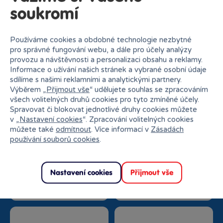
soukromí
Podobné produkty
Používáme cookies a obdobné technologie nezbytné
pro správné fungování webu, a dále pro účely analýzy
provozu a návštěvnosti a personalizaci obsahu a reklamy.
Informace o užívání našich stránek a vybrané osobní údaje
sdílíme s našimi reklamními a analytickými partnery.
Proč nakupovat v Bambuli?
Výběrem „
Přijmout vše
“ udělujete souhlas se zpracováním
všech volitelných druhů cookies pro tyto zmíněné účely.
Spravovat či blokovat jednotlivé druhy cookies můžete
v „
Nastavení cookies
“. Zpracování volitelných cookies
můžete také
odmítnout
. Více informací v
Zásadách
používání souborů cookies
.
Nejširší sortiment na
27 kamenných prodejen
Nastavení cookies
Přijmout vše
trhu