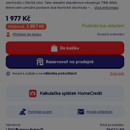
obchodů v Obrtlé ulici. Tato detailní stavebnice obsahuje 788 dílků,
které vám umožní postavit dva ikonické obchody –…
Více informací
1 977 Kč
poslední kus skladem
Klubová:
1 957 Kč
Přihlásit do klubu
Ihned k odeslání
Do košíku
Rezervovat na prodejně
Ihned k odběru na
několika pobočkách
Zobrazit
Kalkulačka splátek HomeCredit
Pohlídat psem
Poslat přátelům
Výrobce:
Kód produktu:
LEGO® Harry Potter™
76471LEG