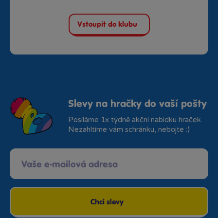
Vstoupit do klubu
Slevy na hračky do vaší pošty
Posíláme 1x týdně akční nabídku hraček.
Nezahltíme vám schránku, nebojte :)
Chci slevy