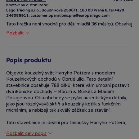
Kontakt na distributora:
Lego Trading s.r.o., Boudníkova 2506/1, 180 00 Praha 8, tel.+420
246086911, customer.operations.pra@europe.lego.com
Tato hračka není vhodná pro děti mladší 36 měsíců. Obsahuj
malé části, kteeré mohou být vdechnuty nebo polknuty.
Rozbalit
Hračka je ve shodě se základními požadavky na
bezpečnost kraček pro děti starší 3 let a splňuje požadavky
Směrnice 2009/48/ES.
Popis produktu
Objevte kouzelný svět Harryho Pottera s modelem
Kouzelnických obchodů v Obrtlé ulici. Tato detailní
stavebnice obsahuje 788 dílků, které vám umožní postavit
dva ikonické obchody – Borgin & Burkes a Madam
Potageovou. Oba obchody se pyšní autentickými detaily,
jako jsou rozplývavá skříň a kouzelný kotlík s funkčním
mícháním, a nabízejí tak skvělý zážitek ze stavění.
Tato stavebnice je ideální pro fanoušky Harryho Pottera,
neboť obsahuje osm minifigurek včetně Harryho, Rona
Rozbalit celý popis
a Hermiony, které oživí vaše stavitelské dobrodružství.