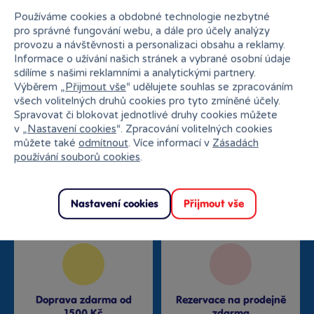
Používáme cookies a obdobné technologie nezbytné
pro správné fungování webu, a dále pro účely analýzy
provozu a návštěvnosti a personalizaci obsahu a reklamy.
Proč nakupovat v Bambuli?
Informace o užívání našich stránek a vybrané osobní údaje
sdílíme s našimi reklamními a analytickými partnery.
Výběrem „
Přijmout vše
“ udělujete souhlas se zpracováním
všech volitelných druhů cookies pro tyto zmíněné účely.
Spravovat či blokovat jednotlivé druhy cookies můžete
v „
Nastavení cookies
“. Zpracování volitelných cookies
můžete také
odmítnout
. Více informací v
Zásadách
Nejširší sortiment na
používání souborů cookies
.
27 kamenných prodejen
trhu
Nastavení cookies
Přijmout vše
Doprava zdarma od
Rezervace na prodejně
1500 Kč
zdarma