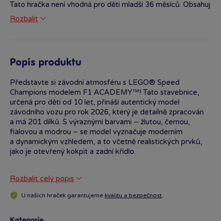
Tato hračka není vhodná pro děti mladší 36 měsíců. Obsahuj
malé části, kteeré mohou být vdechnuty nebo polknuty.
Rozbalit
Hračka je ve shodě se základními požadavky na
bezpečnost kraček pro děti starší 3 let a splňuje požadavky
Směrnice 2009/48/ES.
Popis produktu
Představte si závodní atmosféru s LEGO® Speed
Champions modelem F1 ACADEMY™! Tato stavebnice,
určená pro děti od 10 let, přináší autentický model
závodního vozu pro rok 2026, který je detailně zpracován
a má 201 dílků. S výraznými barvami – žlutou, černou,
fialovou a modrou – se model vyznačuje moderním
a dynamickým vzhledem, a to včetně realistických prvků,
jako je otevřený kokpit a zadní křídlo.
V balení naleznete také minifigurku řidičky v barevném
Rozbalit celý popis
závodním obleku, která je perfektní pro napodobení
skutečného závodění. Tato stavebnice nejenže poskytuje
U našich hraček garantujeme
kvalitu a bezpečnost
.
zábavu při stavění, ale může sloužit i jako stylová dekorace
v pokojíčku. Díky aplikaci LEGO® Builder s digitálním
návodem a 3D náhledy si děti užijí bezproblémové
Kategorie