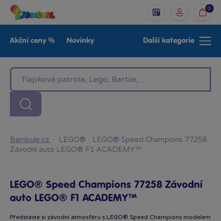
0
Akční ceny %
Novinky
Další kategorie
Venkovní hračky
Znáte z TV
LEGO®
Pro kluky
Pro holky
Baby
Značky
Bambule.cz
·
LEGO®
·
LEGO® Speed Champions 77258
Závodní auto LEGO® F1 ACADEMY™
LEGO® Speed Champions 77258 Závodní
auto LEGO® F1 ACADEMY™
Představte si závodní atmosféru s LEGO® Speed Champions modelem