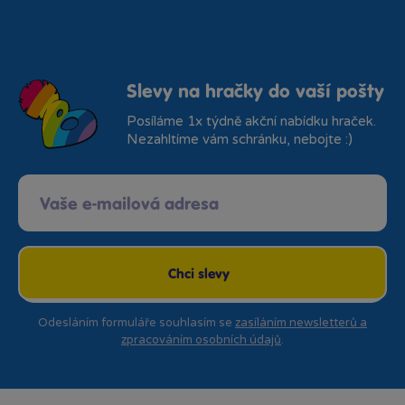
Slevy na hračky do vaší pošty
Posíláme 1x týdně akční nabídku hraček.
Nezahltíme vám schránku, nebojte :)
Chci slevy
Odesláním formuláře souhlasím se
zasíláním newsletterů a
zpracováním osobních údajů
.