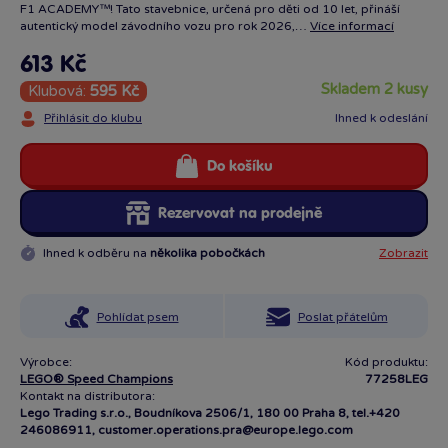
F1 ACADEMY™! Tato stavebnice, určená pro děti od 10 let, přináší
autentický model závodního vozu pro rok 2026,…
Více informací
613 Kč
skladem 2 kusy
Klubová:
595 Kč
Přihlásit do klubu
Ihned k odeslání
Do košíku
Rezervovat na prodejně
Ihned k odběru na
několika pobočkách
Zobrazit
Pohlídat psem
Poslat přátelům
Výrobce:
Kód produktu:
LEGO® Speed Champions
77258LEG
Kontakt na distributora:
Lego Trading s.r.o., Boudníkova 2506/1, 180 00 Praha 8, tel.+420
246086911, customer.operations.pra@europe.lego.com