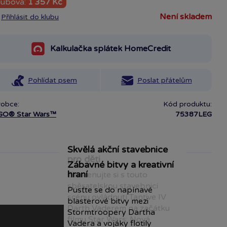
lubová:
1 357 Kč
není skladem
Přihlásit do klubu
Kalkulačka splátek HomeCredit
Pohlídat psem
Poslat přátelům
robce:
Kód produktu:
GO® Star Wars™
75387LEG
Skvělá akční stavebnice
pro děti
Zábavné bitvy a kreativní
hraní
Zinscenujte si s touto
sběratelskou stavebnicí
Pusťte se do napínavé
scénu ovládnutí Tantive IV
blasterové bitvy mezi
Darth Vaderem na začátku
Stormtroopery Dartha
filmu Star Wars: Nová
Vadera a vojáky flotily