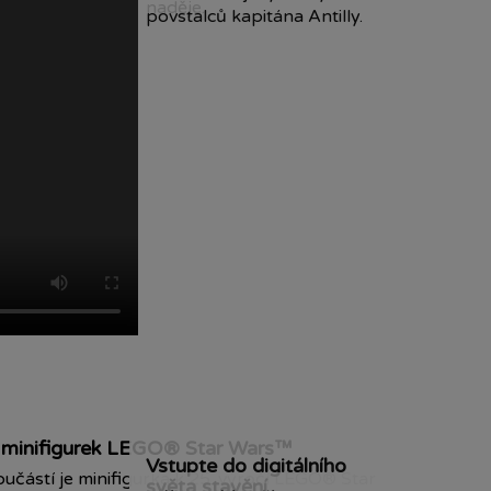
naděje.
povstalců kapitána Antilly.
 minifigurek LEGO® Star Wars™
Vstupte do digitálního
oučástí je minifigurka k 25. výročí LEGO® Star
světa stavění