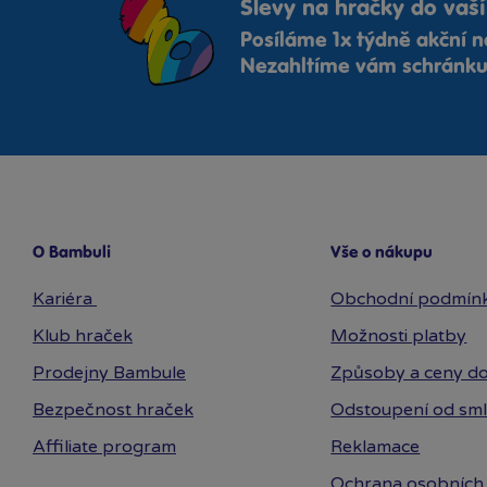
Slevy na hračky do vaší
Posíláme 1x týdně akční n
Nezahltíme vám schránku,
O Bambuli
Vše o nákupu
Kariéra
Obchodní podmín
Klub hraček
Možnosti platby
Prodejny Bambule
Způsoby a ceny do
Bezpečnost hraček
Odstoupení od sm
Affiliate program
Reklamace
Ochrana osobních