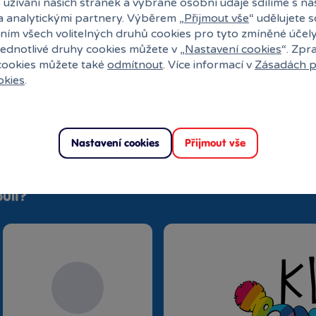
 užívání našich stránek a vybrané osobní údaje sdílíme s na
Wars • Praktický pomocník – Aplikace LEGO®
a analytickými partnery. Výběrem „
Přijmout vše
“ udělujete 
táčet a vizualizovat si digitální verzi modelu,
ním všech volitelných druhů cookies pro tyto zmíněné účel
ustu dalšího • Stavebnice LEGO® Star Wars™ pro
jednotlivé druhy cookies můžete v „
Nastavení cookies
“. Zpr
e hodí pro děti i dospělé fanoušky, kteří si
 cookies můžete také
odmítnout
. Více informací v
Zásadách p
íběhy nebo vystavovat modely z kostek •
okies
.
z 502 dílků a model chodby na lodi Tantive IV měří
Nastavení cookies
Přijmout vše
uli?