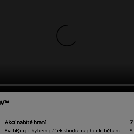
 IV™
Akcí nabité hraní
7
Rychlým pohybem páček shoďte nepřátele během
S