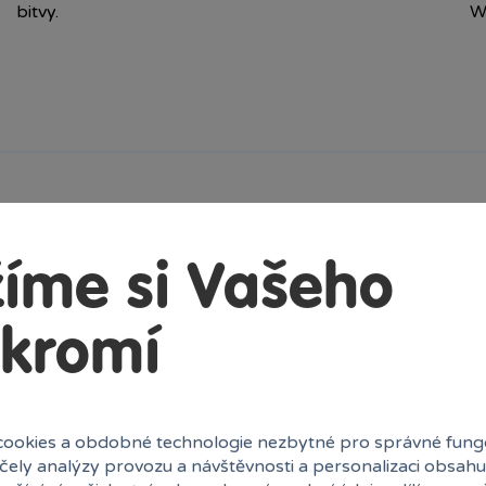
bitvy.
W
íme si Vašeho
ostavte si z kostek slavnou scénu Nástup
e které Darth Vader se svými Stormtroopery
 LEGO® Star Wars™ – Darth Vader,
kromí
tilles a minifigurka vojáka ARC Pěťáka
s • Fantasy stavebnice s řadou zábavných
ček a shoďte minifigurky LEGO® v bitvě •
ojovače umožní stavitelům připojit další
ookies a obdobné technologie nezbytné pro správné fung
ak chodbu • Zábavný dárek pro fanoušky Star
účely analýzy provozu a návštěvnosti a personalizaci obsahu
ředstavuje skvělý narozeninový dárek pro