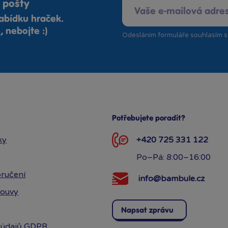
 pošty
abídku hraček.
 nebojte :)
Odesláním formuláře souhlasím 
Potřebujete poradit?
ky
+420 725 331 122
Po–Pá: 8:00–16:00
ručení
info@bambule.cz
louvy
Napsat zprávu
 údajů GDPR