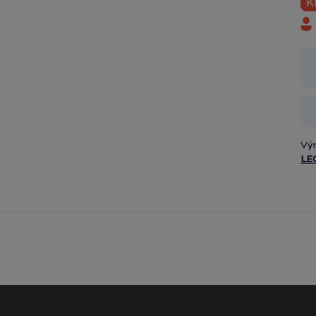
K
Vý
LE