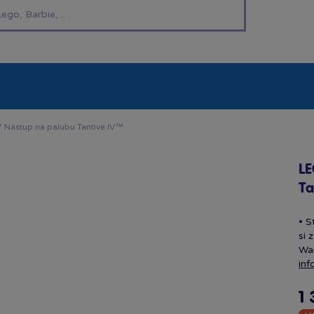
í hračky
Znáte z TV
LEGO®
Pro kluky
Pro h
Nástup na palubu Tantive IV™
LE
Ta
• S
si 
War
inf
1 