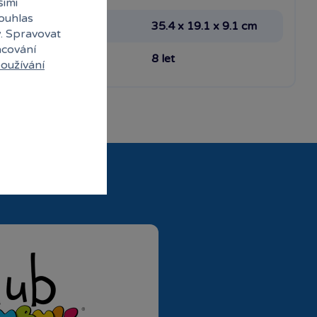
šimi
souhlas
Rozměr
35.4 x 19.1 x 9.1 cm
y. Spravovat
acování
Věk min
8 let
oužívání