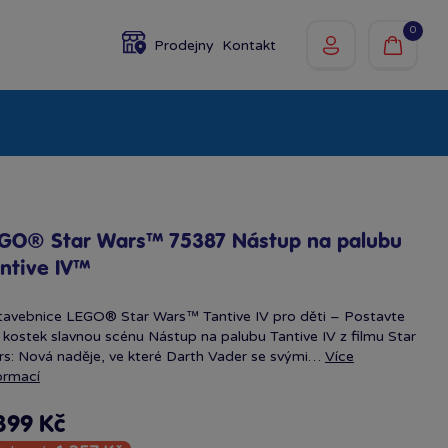
0
Prodejny
Kontakt
olky
Baby
Značky
GO® Star Wars™ 75387 Nástup na palubu
ntive IV™
tavebnice LEGO® Star Wars™ Tantive IV pro děti – Postavte
z kostek slavnou scénu Nástup na palubu Tantive IV z filmu Star
s: Nová naděje, ve které Darth Vader se svými…
Více
ormací
399 Kč