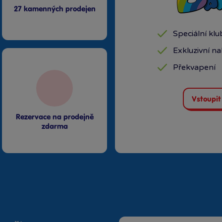
27 kamenných prodejen
Speciální kl
Exkluzivní n
Překvapení
Vstoupit
Rezervace na prodejně
zdarma