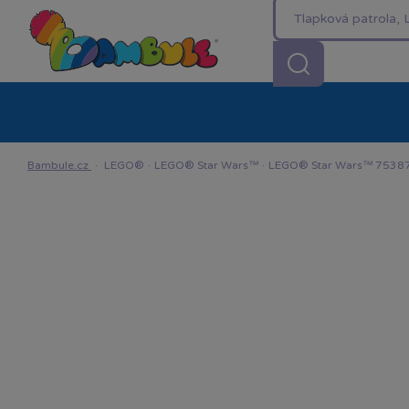
Kategorie
Akční ceny %
Novinky
Venkovn
Bambule.cz
·
LEGO®
·
LEGO® Star Wars™
·
LEGO® Star Wars™ 75387 