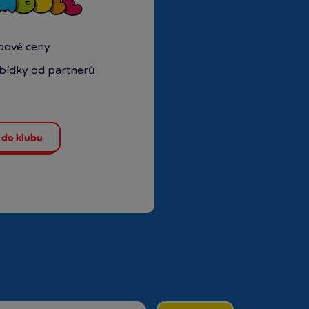
ubové ceny
abídky od partnerů
 do klubu