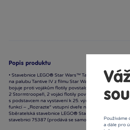
Popis produktu
Váž
• Stavebnice LEGO® Star Wars™ Tantive IV pro děti – P
na palubu Tantive IV z filmu Star Wars: Nová naděje, v
bojuje proti vojákům flotily povstalců • 7 minifigurek
sou
2 Stormtroopeři, 2 vojáci flotily povstalců a kapitán An
s podstavcem na vystavení k 25. výročí LEGO Star War
funkcí – „Rozrazte“ vstupní dveře na chodbu pomocí pá
Sběratelská stavebnice LEGO® Star Wars™ pro děti – Sp
Používáme c
stavebnici 75387 (prodává se samostatně) a rozšířit t
a dále pro 
Wars™ od 8 let – Tato sběratelská stavebnice LEGO® p