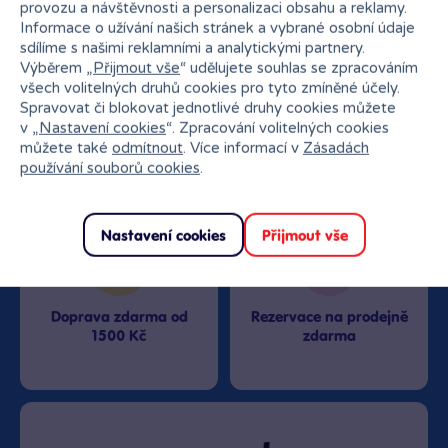
provozu a návštěvnosti a personalizaci obsahu a reklamy.
Informace o užívání našich stránek a vybrané osobní údaje
sdílíme s našimi reklamními a analytickými partnery.
Výběrem „
Přijmout vše
“ udělujete souhlas se zpracováním
všech volitelných druhů cookies pro tyto zmíněné účely.
Spravovat či blokovat jednotlivé druhy cookies můžete
Nejširší sortiment na
27 kamenných prodejen
trhu
v „
Nastavení cookies
“. Zpracování volitelných cookies
můžete také
odmítnout
. Více informací v
Zásadách
používání souborů cookies
.
Nastavení cookies
Přijmout vše
Doprava zdarma od
Rezervace na prodejně
1500 Kč
zdarma