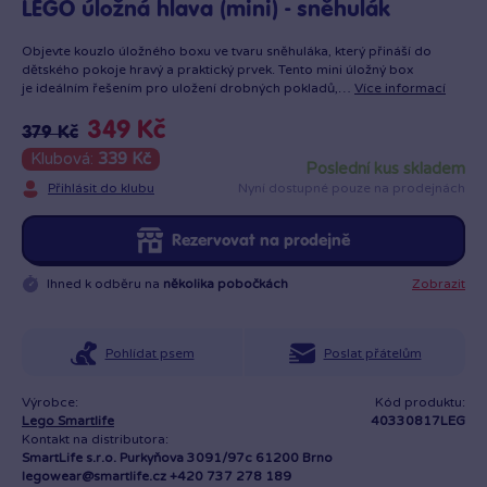
LEGO úložná hlava (mini) - sněhulák
Objevte kouzlo úložného boxu ve tvaru sněhuláka, který přináší do
dětského pokoje hravý a praktický prvek. Tento mini úložný box
je ideálním řešením pro uložení drobných pokladů,…
Více informací
349 Kč
379 Kč
Klubová:
339 Kč
poslední kus skladem
Přihlásit do klubu
Nyní dostupné pouze na prodejnách
Rezervovat na prodejně
Ihned k odběru na
několika pobočkách
Zobrazit
Pohlídat psem
Poslat přátelům
Výrobce:
Kód produktu:
Lego Smartlife
40330817LEG
Kontakt na distributora:
SmartLife s.r.o. Purkyňova 3091/97c 61200 Brno
legowear@smartlife.cz +420 737 278 189