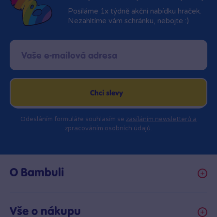
Posíláme 1x týdně akční nabídku hraček.
Nezahltíme vám schránku, nebojte :)
Chci slevy
Odesláním formuláře souhlasím se
zasíláním newsletterů a
zpracováním osobních údajů
.
O Bambuli
Kariéra
Klub hraček
Vše o nákupu