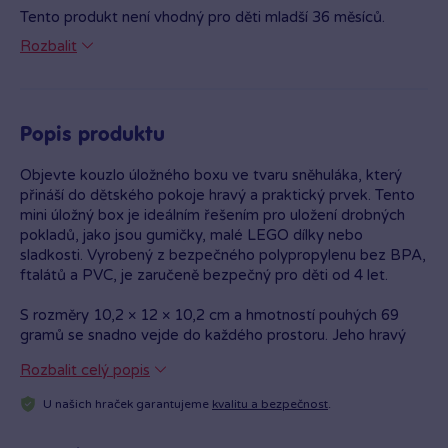
Tento produkt není vhodný pro děti mladší 36 měsíců.
Obsahuje malé části, které mohou být vdechnuty nebo
Rozbalit
polknuty. Hračka je ve shodě se základními požadavky na
bezpečnost hraček pro děti straší 3 let a splňuje požadavky
Směrnice 2009/48/ES.
Popis produktu
Objevte kouzlo úložného boxu ve tvaru sněhuláka, který
přináší do dětského pokoje hravý a praktický prvek. Tento
mini úložný box je ideálním řešením pro uložení drobných
pokladů, jako jsou gumičky, malé LEGO dílky nebo
sladkosti. Vyrobený z bezpečného polypropylenu bez BPA,
ftalátů a PVC, je zaručeně bezpečný pro děti od 4 let.
S rozměry 10,2 × 12 × 10,2 cm a hmotností pouhých 69
gramů se snadno vejde do každého prostoru. Jeho hravý
design sněhuláka s velkýma očima a usměvavým obličejem
Rozbalit celý popis
potěší nejen děti, ale i dospělé. Kulaté víčko s LEGO
"knoflíkem" zajišťuje snadné otevírání a dodává boxu
U našich hraček garantujeme
kvalitu a bezpečnost
.
autentický vzhled.