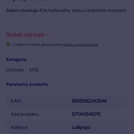
Balení obsahuje 4 ks korkového tácku s licenčním motivem.
Rozbalit celý popis
U našich hraček garantujeme
kvalitu a bezpečnost
.
Kategorie
Lollipopz
EPEE
Parametry produktu
EAN
8595582243546
Kód produktu
EP04354EPE
Kolekce
Lollipopz