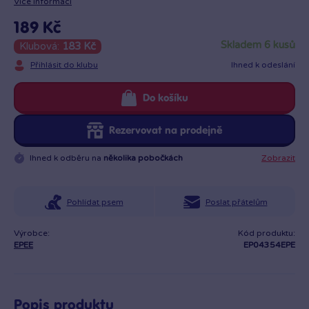
Více informací
189 Kč
skladem 6 kusů
Klubová:
183 Kč
Přihlásit do klubu
Ihned k odeslání
Do košíku
Rezervovat na prodejně
Ihned k odběru na
několika pobočkách
Zobrazit
Pohlídat psem
Poslat přátelům
Výrobce:
Kód produktu:
EPEE
EP04354EPE
Popis produktu