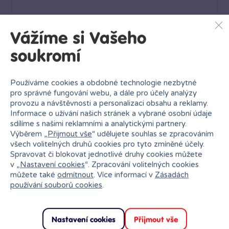
Vážíme si Vašeho
Lollipopz klíčenka gumová modrá
soukromí
Skladem
69 Kč
11 poboček
Klub:
67 Kč
Používáme cookies a obdobné technologie nezbytné
pro správné fungování webu, a dále pro účely analýzy
Rezervovat
Do košíku
provozu a návštěvnosti a personalizaci obsahu a reklamy.
Informace o užívání našich stránek a vybrané osobní údaje
sdílíme s našimi reklamními a analytickými partnery.
Výběrem „
Přijmout vše
“ udělujete souhlas se zpracováním
všech volitelných druhů cookies pro tyto zmíněné účely.
Spravovat či blokovat jednotlivé druhy cookies můžete
v „
Nastavení cookies
“. Zpracování volitelných cookies
můžete také
odmítnout
. Více informací v
Zásadách
Proč nakupovat v Bambuli?
používání souborů cookies
.
Nastavení cookies
Přijmout vše