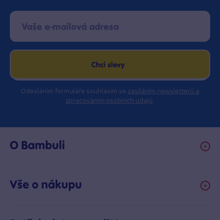
Chci slevy
Odesláním formuláře souhlasím se
zasíláním newsletterů a
zpracováním osobních údajů
.
O Bambuli
Kariéra
Klub hraček
Vše o nákupu
Prodejny Bambule
Obchodní podmínky
Bezpečnost hraček
Možnosti platby