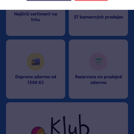
Nejširší sortiment na
27 kamenných prodejen
trhu
Doprava zdarma od
Rezervace na prodejně
1500 Kč
zdarma