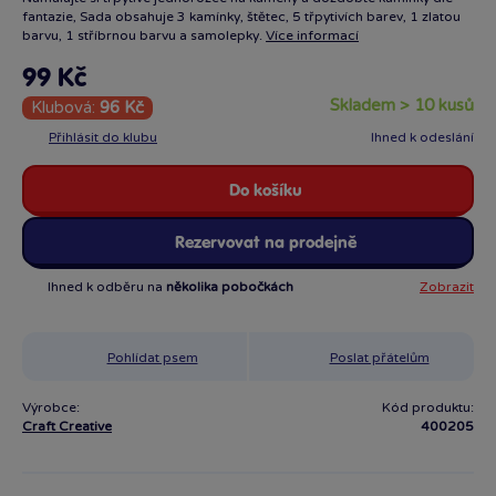
fantazie, Sada obsahuje 3 kamínky, štětec, 5 třpytivích barev, 1 zlatou
barvu, 1 stříbrnou barvu a samolepky.
Více informací
99 Kč
skladem > 10 kusů
Klubová:
96 Kč
Přihlásit do klubu
Ihned k odeslání
Do košíku
Rezervovat na prodejně
Ihned k odběru na
několika pobočkách
Zobrazit
Pohlídat psem
Poslat přátelům
Výrobce:
Kód produktu:
Craft Creative
400205