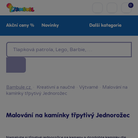
0
Akční ceny %
Novinky
Další kategorie
Venkovní hračky
Znáte z TV
LEGO®
Pro kluky
Pro holky
Baby
Značky
Bambule.cz
·
Kreativní a naučné
·
Výtvarné
·
Malování na
kamínky třpytivý Jednorožec
Malování na kamínky třpytivý Jednorožec
Namalujte si třpytivé jednorožce na kameny a dozdobte kamínky dle