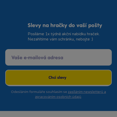
Slevy na hračky do vaší pošty
Posíláme 1x týdně akční nabídku hraček.
Nezahltíme vám schránku, nebojte :)
Chci slevy
Odesláním formuláře souhlasím se
zasíláním newsletterů a
zpracováním osobních údajů
.