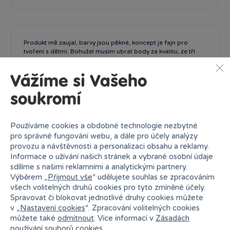
Produkt mě zaujal, barvy jsou pěkné, koncept je fajn pro
tvoření s dětmi. Bohužel musím ubrat body za kvalitu, ze tří
kamínků, které jsou součástí, byly všechny poškozené.
Výsledek pak nevypadá dobře.
Vážíme si Vašeho
V balení jsou tři kamínky
a všechny poškozené.
soukromí
Používáme cookies a obdobné technologie nezbytné
pro správné fungování webu, a dále pro účely analýzy
Hana Krejzarová
26. 01. 2026
provozu a návštěvnosti a personalizaci obsahu a reklamy.
Ověřená recenze
Informace o užívání našich stránek a vybrané osobní údaje
sdílíme s našimi reklamními a analytickými partnery.
Výběrem „
Přijmout vše
“ udělujete souhlas se zpracováním
všech volitelných druhů cookies pro tyto zmíněné účely.
Spravovat či blokovat jednotlivé druhy cookies můžete
Podobné produkty
v „
Nastavení cookies
“. Zpracování volitelných cookies
můžete také
odmítnout
. Více informací v
Zásadách
používání souborů cookies
.