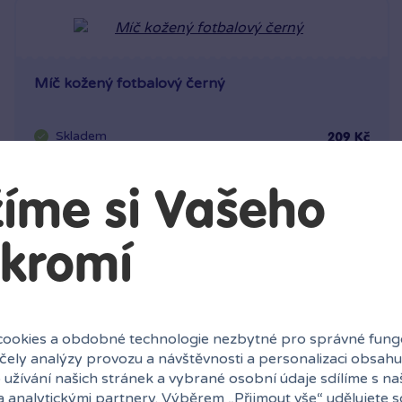
Míč kožený fotbalový černý
Skladem
209 Kč
1 poboček
Klub:
203 Kč
íme si Vašeho
Rezervovat
Do košíku
kromí
ookies a obdobné technologie nezbytné pro správné fung
účely analýzy provozu a návštěvnosti a personalizaci obsahu
 užívání našich stránek a vybrané osobní údaje sdílíme s na
a analytickými partnery. Výběrem „
Přijmout vše
“ udělujete 