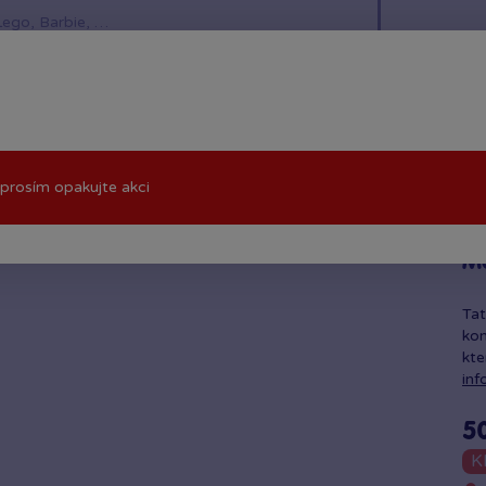
í hračky
Znáte z TV
LEGO®
Pro kluky
Pro h
prosím opakujte akci
M
Tat
kom
kte
inf
5
K