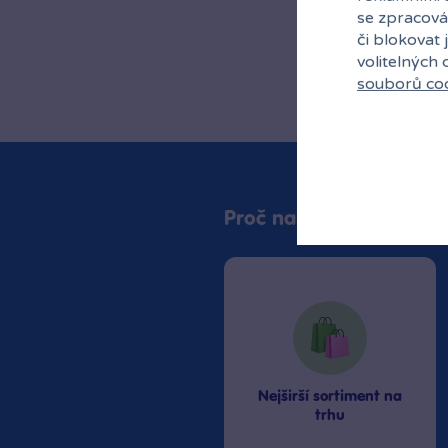
se zpracová
či blokovat 
volitelných
souborů co
Proč nakupovat v Bamb
Nejširší sortiment na
trhu