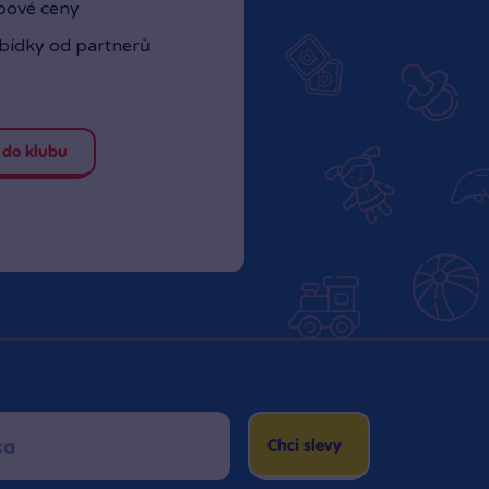
ubové ceny
abídky od partnerů
 do klubu
Chci slevy