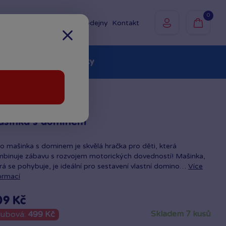
0
Prodejny
Kontakt
olky
Baby
Značky
ašinka s dominem
o mašinka s dominem je skvělá hračka pro děti, která
binuje zábavu s rozvojem motorických dovedností! Mašinka,
rá se pohybuje, je ideální pro sestavení vlastní domino…
Více
ormací
09 Kč
skladem 7 kusů
lubová:
499 Kč