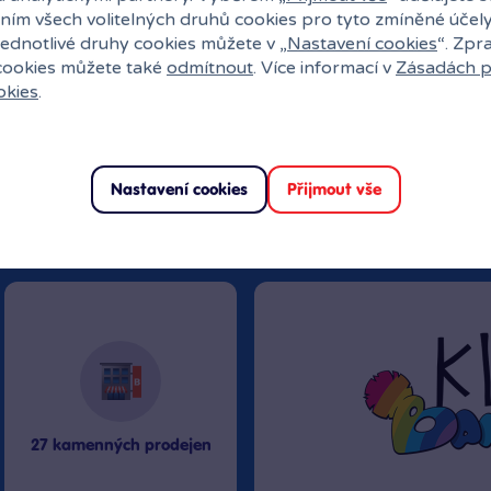
ním všech volitelných druhů cookies pro tyto zmíněné účel
jednotlivé druhy cookies můžete v „
Nastavení cookies
“. Zpr
 cookies můžete také
odmítnout
. Více informací v
Zásadách p
okies
.
Nastavení cookies
Přijmout vše
uli?
27 kamenných prodejen