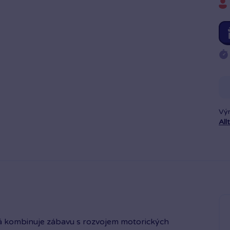
Vý
All
rá kombinuje zábavu s rozvojem motorických