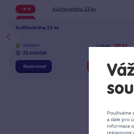
−8 %
Sleva
Kuličkodráha 33 ks
Skladem
119 Kč
109 Kč
25 poboček
Klub:
106 Kč
Váž
Rezervovat
Do košíku
sou
Používáme c
a dále pro 
Informace o
reklamními 