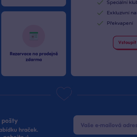
Speciální kl
Exkluzivní n
Překvapení
Vstoupit
Rezervace na prodejně
zdarma
 pošty
abídku hraček.