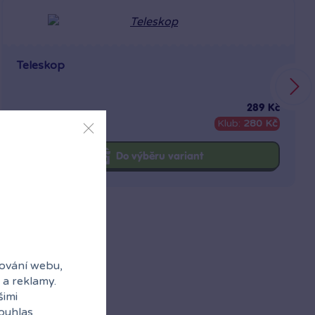
Teleskop
289 Kč
Skladem
Klub:
280 Kč
Do výběru variant
ování webu,
 a reklamy.
šimi
souhlas