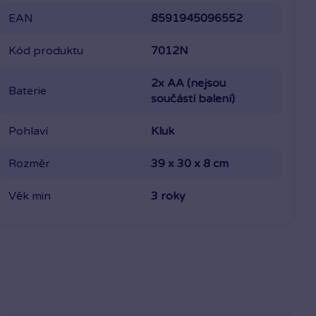
EAN
8591945096552
Kód produktu
7012N
2x AA (nejsou
Baterie
součástí balení)
Pohlaví
Kluk
Rozměr
39 x 30 x 8 cm
Věk min
3 roky