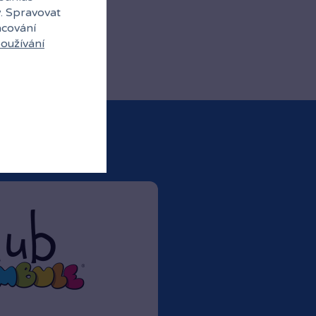
y. Spravovat
acování
oužívání