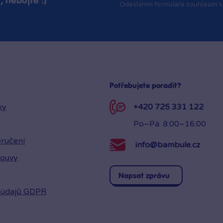
 nebojte :)
Odesláním formuláře souhlasím 
Potřebujete poradit?
ky
+420 725 331 122
Po–Pá: 8:00–16:00
ručení
info@bambule.cz
louvy
Napsat zprávu
 údajů GDPR