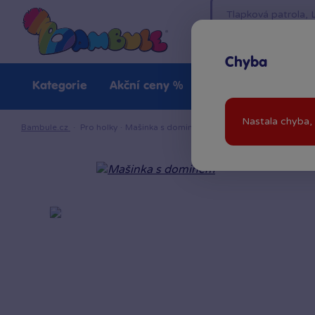
Chyba
Kategorie
Akční ceny %
Novinky
Venkovn
Nastala chyba, 
Bambule.cz
·
Pro holky
·
Mašinka s dominem