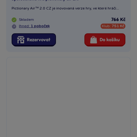
Společenská hra Pictionary air Harry Potter
Připravte se na kouzelnou variantu rodinné hry plné kreslení s...
Skladem
757 Kč
Ihned:
21 poboček
Klub:
743 Kč
Rezervovat
Do košíku