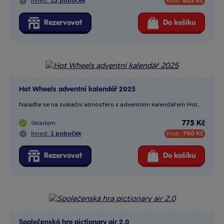
Ihned:
1 poboček
Klub:
760 Kč
Rezervovat
Do košíku
Společenská hra pictionary air 2.0
Pictionary Air™ 2.0 CZ je inovovaná verze hry, ve které hráči...
Skladem
766 Kč
Ihned:
1 poboček
Klub:
751 Kč
Rezervovat
Do košíku