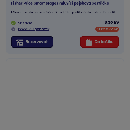
Fisher Price smart stages mluvící pejskova sestřička
Mluvící pejskova sestřička Smart Stages® z řady Fisher-Price®...
Skladem
839 Kč
Ihned:
20 poboček
Klub:
822 Kč
Rezervovat
Do košíku
Fisher-Price Dětský stan se zvířátky
Fisher-Price Dětský stan se zvířátky je skvělým doplňkem do...
Skladem
839 Kč
Ihned:
14 poboček
Klub:
823 Kč
Rezervovat
Do košíku