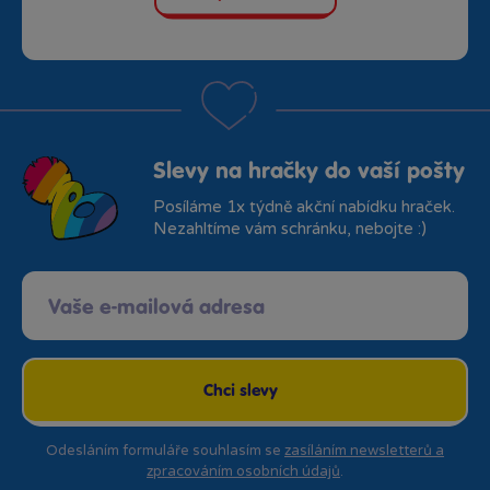
Slevy na hračky do vaší pošty
Posíláme 1x týdně akční nabídku hraček.
Nezahltíme vám schránku, nebojte :)
Chci slevy
Odesláním formuláře souhlasím se
zasíláním newsletterů a
zpracováním osobních údajů
.