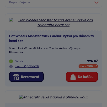
Hot Wheels Monster trucks aréna: Výzva pro rhinomita
herní set
V setu Hot Wheels® Monster Trucks Aréna: Výzva pro
Rhinomita...
Skladem
924 Kč
Ihned:
2 poboček
Klub:
906 Kč
Rezervovat
Do košíku