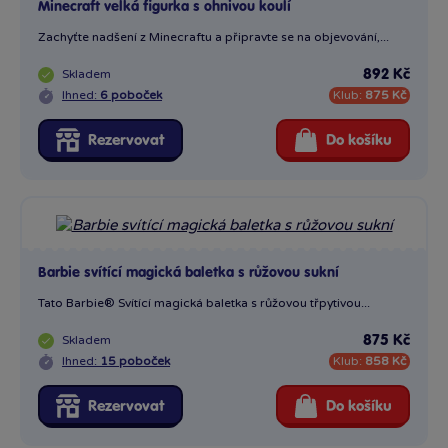
Minecraft velká figurka s ohnivou koulí
Zachyťte nadšení z Minecraftu a připravte se na objevování,...
Skladem
892 Kč
Ihned:
6 poboček
Klub:
875 Kč
Rezervovat
Do košíku
Barbie svítící magická baletka s růžovou sukní
Tato Barbie® Svítící magická baletka s růžovou třpytivou...
Skladem
875 Kč
Ihned:
15 poboček
Klub:
858 Kč
Rezervovat
Do košíku