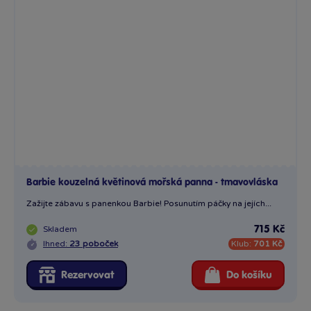
Zažijte zábavu s panenkou Barbie! Posunutím páčky na jejích...
Skladem
715 Kč
Ihned:
23 poboček
Klub:
701 Kč
Rezervovat
Do košíku