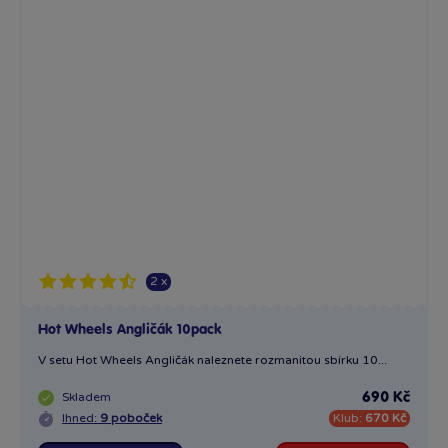
2 x
Hot Wheels Angličák 10pack
V setu Hot Wheels Angličák naleznete rozmanitou sbírku 10...
Skladem
690 Kč
Ihned:
9 poboček
Klub:
670 Kč
Rezervovat
Do košíku