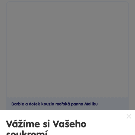
Barbie a dotek kouzla mořská panna Malibu
Tato panenka Barbie® mořská panna inspirovaná filmem
Barbie® a...
Skladem
715 Kč
Ihned:
17 poboček
Klub:
701 Kč
Rezervovat
Do košíku
Vážíme si Vašeho