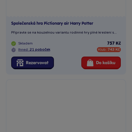
Panenka Elsa Disney Ledové králoství
Módní panenka Elsa, která kombinuje hru s panenkou a zážitek
z...
Skladem
742 Kč