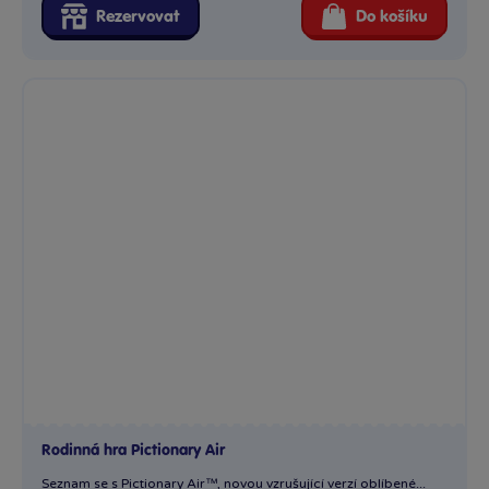
Rodinná hra Pictionary Air
Seznam se s Pictionary Air™, novou vzrušující verzí oblíbené...
Skladem
663 Kč
Ihned:
23 poboček
Klub:
650 Kč
Rezervovat
Do košíku
Načíst další produkty