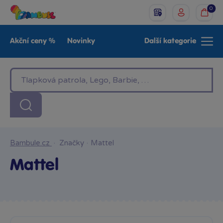
0
Akční ceny %
Novinky
Další kategorie
Venkovní hračky
Znáte z TV
LEGO®
Pro kluky
Pro holky
Baby
Značky
Bambule.cz
·
Značky
·
Mattel
Mattel