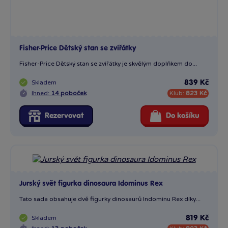
Jurský svět figurka dinosaura Idominus Rex
Tato sada obsahuje dvě figurky dinosaurů Indominu Rex díky...
Skladem
819 Kč
Ihned:
13 poboček
Klub:
803 Kč
Rezervovat
Do košíku
Hot Wheels adventní kalendář 2025
Nalaďte se na sváteční atmosféru s adventním kalendářem Hot...
Skladem
775 Kč