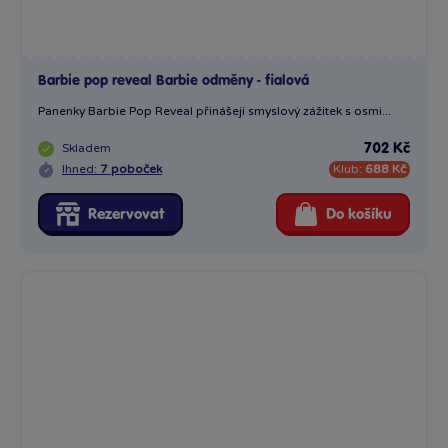
Panenka Barbie Party Reveal Barbie Glam Party, červená
Objevte kouzlo oslavy s panenkou Barbie Glam Party! Tato...
Skladem
701 Kč
Ihned:
14 poboček
Klub:
681 Kč