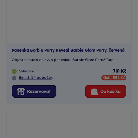
Rezervovat
Do košíku
Barbie petal pop květinové překvapení