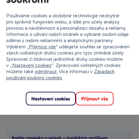
soukromí
Používáme cookies a obdobné technologie nezbytné
pro správné fungování webu, a dále pro účely analýzy
provozu a návštěvnosti a personalizaci obsahu a reklamy.
Informace o užívání našich stránek a vybrané osobní údaje
sdílíme s našimi reklamními a analytickými partnery.
Výběrem „
Přijmout vše
“ udělujete souhlas se zpracováním
všech volitelných druhů cookies pro tyto zmíněné účely.
Barbie panenka a pejsek s invalidním vozíčkem
Spravovat či blokovat jednotlivé druhy cookies můžete
v „
Nastavení cookies
“. Zpracování volitelných cookies
Tento herní set Barbie® s domácími mazlíčky jistě potěší...
můžete také
odmítnout
. Více informací v
Zásadách
Skladem
710 Kč
používání souborů cookies
.
Ihned:
4 poboček
Klub:
696 Kč
Rezervovat
Do košíku
Nastavení cookies
Přijmout vše