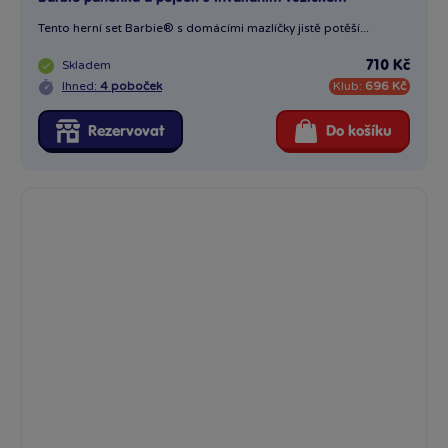
Barbie pop reveal Barbie odměny - fialová
Panenky Barbie Pop Reveal přinášejí smyslový zážitek s osmi...
Skladem
702 Kč
Ihned:
7 poboček
Klub:
688 Kč
Rezervovat
Do košíku