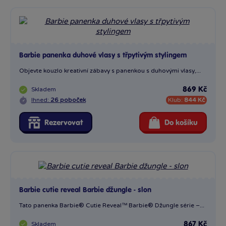
Barbie panenka duhové vlasy s třpytivým stylingem
Objevte kouzlo kreativní zábavy s panenkou s duhovými vlasy,...
Skladem
869 Kč
Ihned:
26 poboček
Klub:
844 Kč
Rezervovat
Do košíku
Barbie cutie reveal Barbie džungle - slon
Tato panenka Barbie® Cutie Reveal™ Barbie® Džungle série –...
Skladem
867 Kč