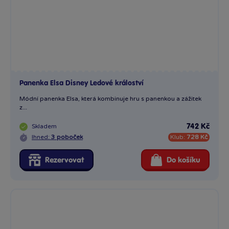
Ihned:
3 poboček
Klub:
728 Kč
Rezervovat
Do košíku
Barbie kouzelná květinová mořská panna - tmavovláska