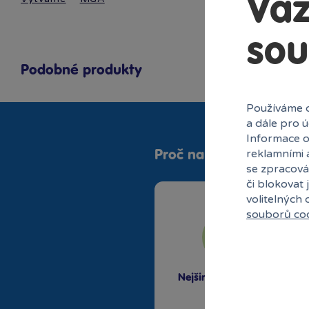
Váž
sou
Podobné produkty
Používáme c
a dále pro 
Informace o
reklamními 
Proč nakupovat v Bamb
se zpracová
či blokovat 
volitelných
souborů co
Nejširší sortiment na
trhu