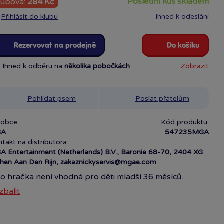
poslední kus skladem
lubová:
284 Kč
Přihlásit do klubu
Ihned k odeslání
Rezervovat na prodejně
Do košíku
Ihned k odběru na
několika pobočkách
Zobrazit
Pohlídat psem
Poslat přátelům
robce:
Kód produktu:
GA
547235MGA
takt na distributora:
 Entertainment (Netherlands) B.V., Baronie 68-70, 2404 XG
hen Aan Den Rijn, zakaznickyservis@mgae.com
to hračka není vhodná pro děti mladší 36 měsíců.
sahuj malé části, kteeré mohou být vdechnuty nebo
zbalit
lknuty. Hračka je ve shodě se základními požadavky na
zpečnost kraček pro děti starší 3 let a splňuje
žadavky Směrnice 2009/48/ES.