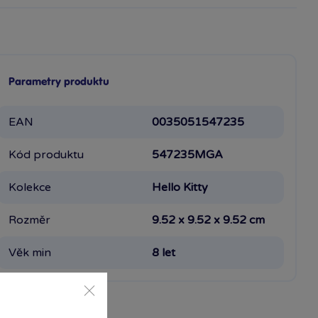
Parametry produktu
EAN
0035051547235
Kód produktu
547235MGA
Kolekce
Hello Kitty
Rozměr
9.52 x 9.52 x 9.52 cm
Věk min
8 let