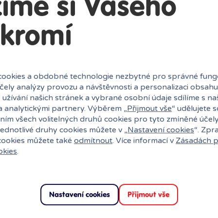
íme si Vašeho
kromí
ookies a obdobné technologie nezbytné pro správné fung
účely analýzy provozu a návštěvnosti a personalizaci obsahu
 užívání našich stránek a vybrané osobní údaje sdílíme s na
a analytickými partnery. Výběrem „
Přijmout vše
“ udělujete 
uli?
ním všech volitelných druhů cookies pro tyto zmíněné účel
jednotlivé druhy cookies můžete v „
Nastavení cookies
“. Zpr
 cookies můžete také
odmítnout
. Více informací v
Zásadách p
okies
.
Nastavení cookies
Přijmout vše
27 kamenných prodejen