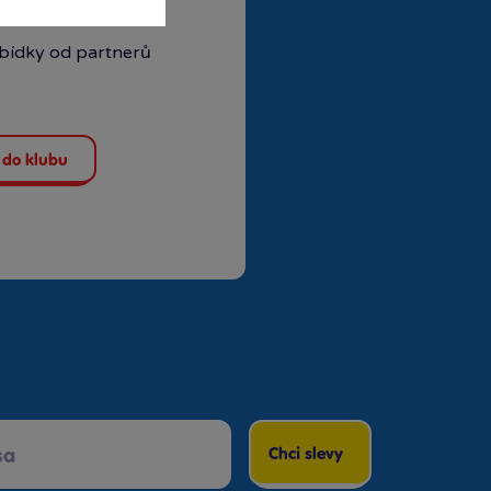
ubové ceny
abídky od partnerů
 do klubu
Chci slevy