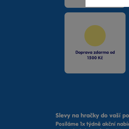
Doprava zdarma od
1500 Kč
Slevy na hračky do vaší p
Posíláme 1x týdně akční nab