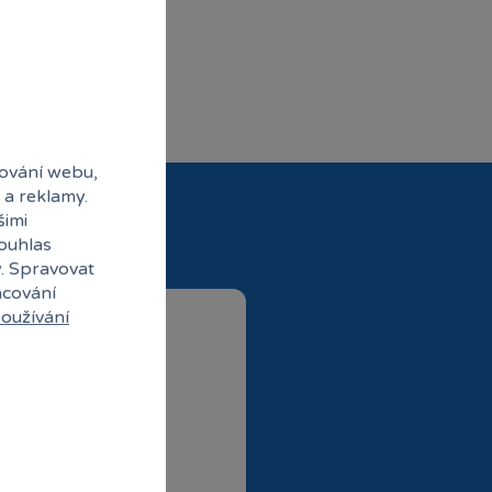
ování webu,
 a reklamy.
šimi
souhlas
y. Spravovat
acování
oužívání