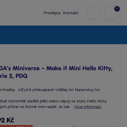
0
Prodejny
Kontakt
olky
Baby
Značky
A's Miniverse – Make it Mini Hello Kitty,
rie 2, PDQ
i hračky…VELKÁ překvapení! Udělej to! Naservíruj to!
bal roztomilé sladké jídlo nebo nápoj ve stylu Hello Kitty
ejích přátel ve formě mini replik. Je tak…
Více informací
92 Kč