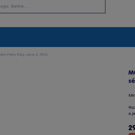
í hračky
Znáte z TV
LEGO®
Pro kluky
Pro h
ni Hello Kitty, série 2, PDQ
MG
sé
Min
Roz
a j
2