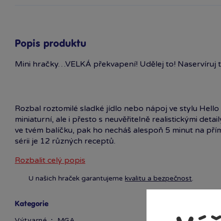
Popis produktu
Mini hračky…VELKÁ překvapení! Udělej to! Naservíruj t
Rozbal roztomilé sladké jídlo nebo nápoj ve stylu Hello Ki
miniaturní, ale i přesto s neuvěřitelně realistickými deta
ve tvém balíčku, pak ho necháš alespoň 5 minut na přím
sérii je 12 různých receptů.
Rozbalit celý popis
U našich hraček garantujeme
kvalitu a bezpečnost
.
Obsah balení: • 1 set na výrobu jídla nebo nápoje • 1 s
Kategorie
Výtvarné
MGA