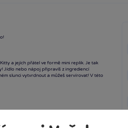
o!
tty a jejích přátel ve formě mini replik. Je tak
ily! Jídlo nebo nápoj připravíš z ingrediencí
ém slunci vytvrdnout a můžeš servírovat! V této
tolek pro vystavení miniatury