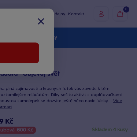
0
Prodejny
Kontakt
olky
Baby
Značky
áďata - Objevuj svět
ha plná zajímavostí a krásných fotek vás zavede k těm
roztomilejším mláďatům. Díky sešitu aktivit s doplňovačkami
poustou samolepek se dozvíte ještě něco navíc. Velký…
Více
ormací
9 Kč
skladem 4 kusy
lubová:
600 Kč