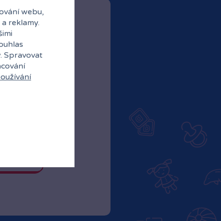
ování webu,
 a reklamy.
šimi
souhlas
y. Spravovat
acování
oužívání
ubové ceny
abídky od partnerů
 do klubu