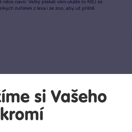
 něco navíc. Velký plakát vám ukáže to NEJ ze
elkých zvířátek z lesa i ze zoo, aby už příště
íme si Vašeho
kromí
uli?