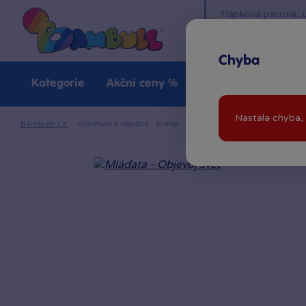
Chyba
Kategorie
Akční ceny %
Novinky
Venkovn
Nastala chyba, 
Bambule.cz
·
Kreativní a naučné
·
Knihy
·
Mláďata - Objevuj svět