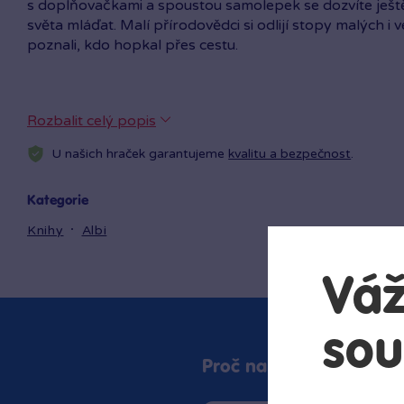
s doplňovačkami a spoustou samolepek se dozvíte ještě
světa mláďat. Malí přírodovědci si odlijí stopy malých i v
poznali, kdo hopkal přes cestu.
Rozbalit celý popis
U našich hraček garantujeme
kvalitu a bezpečnost
.
Kategorie
Knihy
Albi
Váž
sou
Proč nakupovat v Bamb