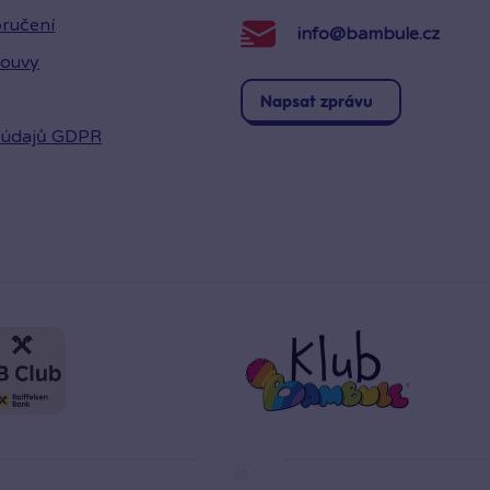
ručení
info@bambule.cz
louvy
Napsat zprávu
 údajů GDPR