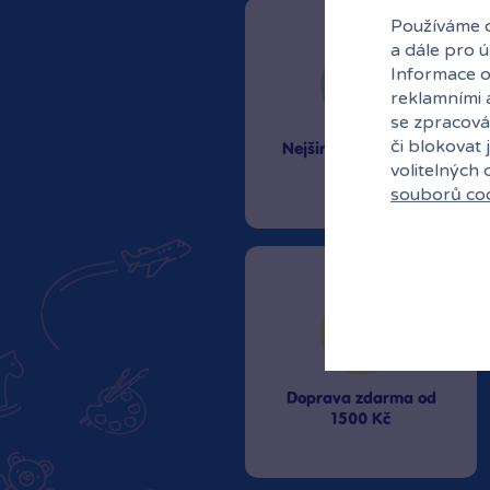
Používáme c
a dále pro 
Informace o
reklamními 
se zpracová
či blokovat 
Nejširší sortiment na
volitelných
trhu
souborů co
Doprava zdarma od
1500 Kč