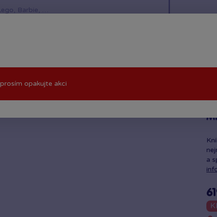
í hračky
Znáte z TV
LEGO®
Pro kluky
Pro h
prosím opakujte akci
Ml
Kni
nej
a s
inf
61
K