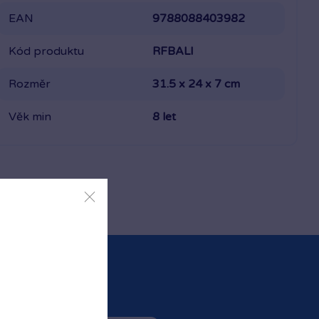
EAN
9788088403982
Kód produktu
RFBALI
Rozměr
31.5 x 24 x 7 cm
Věk min
8 let