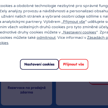
ookies a obdobné technologie nezbytné pro správné fung
účely analýzy provozu a návštěvnosti a personalizaci obsahu
 užívání našich stránek a vybrané osobní údaje sdílíme s na
a analytickými partnery. Výběrem „
Přijmout vše
“ udělujete 
ním všech volitelných druhů cookies pro tyto zmíněné účel
jednotlivé druhy cookies můžete v „
Nastavení cookies
“. Zpr
27 kamenných prodejen
 cookies můžete také
odmítnout
. Více informací v
Zásadách p
okies
.
Speciální kl
Exkluzivní n
Překvapení
Nastavení cookies
Přijmout vše
Vstoupit
Rezervace na prodejně
zdarma