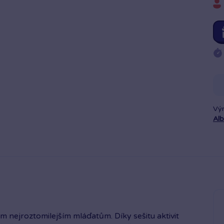
Vý
Alb
m nejroztomilejším mláďatům. Díky sešitu aktivit