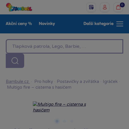
0
Akční ceny %
Novinky
Další kategorie
Venkovní hračky
Znáte z TV
LEGO®
Pro kluky
Pro holky
Baby
Značky
Bambule.cz
·
Pro holky
·
Postavičky a zvířátka
·
Igráček
·
Multigo fire – cisterna s hasičem