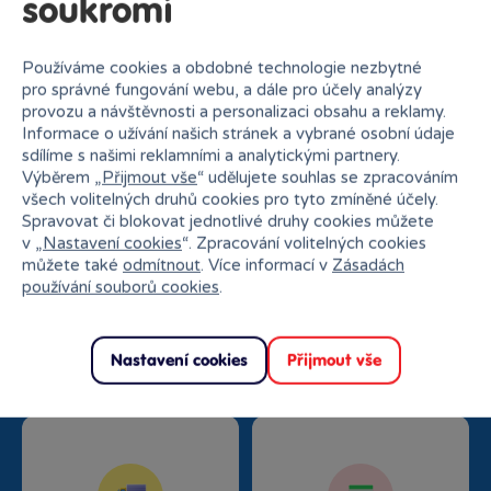
soukromí
Používáme cookies a obdobné technologie nezbytné
pro správné fungování webu, a dále pro účely analýzy
provozu a návštěvnosti a personalizaci obsahu a reklamy.
Informace o užívání našich stránek a vybrané osobní údaje
sdílíme s našimi reklamními a analytickými partnery.
Proč nakupovat v Bambuli?
Výběrem „
Přijmout vše
“ udělujete souhlas se zpracováním
všech volitelných druhů cookies pro tyto zmíněné účely.
Spravovat či blokovat jednotlivé druhy cookies můžete
v „
Nastavení cookies
“. Zpracování volitelných cookies
můžete také
odmítnout
. Více informací v
Zásadách
používání souborů cookies
.
Nejširší sortiment na
27 kamenných prodejen
trhu
Nastavení cookies
Přijmout vše