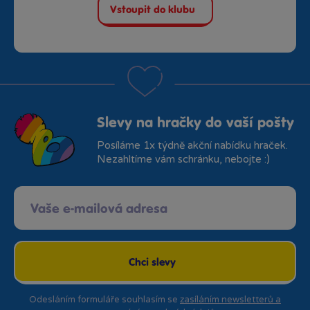
Vstoupit do klubu
Slevy na hračky do vaší pošty
Posíláme 1x týdně akční nabídku hraček.
Nezahltíme vám schránku, nebojte :)
Chci slevy
Odesláním formuláře souhlasím se
zasíláním newsletterů a