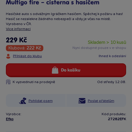
Multigo fire – cisterna s hasičem
Hasičské auto s odvážným Igráčkem hasičem. Spěchej k požáru a has!
Hasič se nezalekne žádného nebezpečí a vždy je včas na místě.
Vyrobeno v ČR.
Více informací
229 Kč
skladem > 10 kusů
Klubová:
222 Kč
Nyní dostupné pouze v e-shopu
Přihlásit do klubu
Ihned k odeslání
Do košíku
K vyzvednutí na prodejně
Od středy 12.08.
Pohlídat psem
Poslat přátelům
Výrobce:
Kód produktu:
Efko
27282EFK