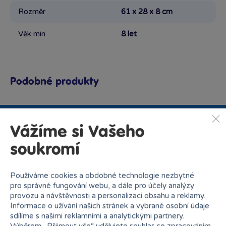
Rozměr
61 x 28 x 8 cm
Věk min
8 let
Podobné produkty
Vážíme si Vašeho
Proč nakupovat v Bambuli?
soukromí
Používáme cookies a obdobné technologie nezbytné
pro správné fungování webu, a dále pro účely analýzy
provozu a návštěvnosti a personalizaci obsahu a reklamy.
Informace o užívání našich stránek a vybrané osobní údaje
Nejširší sortiment na
sdílíme s našimi reklamními a analytickými partnery.
27 kamenných prodejen
trhu
Výběrem „
Přijmout vše
“ udělujete souhlas se zpracováním