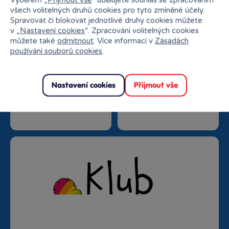
všech volitelných druhů cookies pro tyto zmíněné účely.
Spravovat či blokovat jednotlivé druhy cookies můžete
v „
Nastavení cookies
“. Zpracování volitelných cookies
můžete také
odmítnout
. Více informací v
Zásadách
používání souborů cookies
.
Nastavení cookies
Přijmout vše
Doprava zdarma od
Rezervace na prodejně
1500 Kč
zdarma