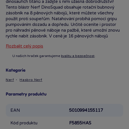
dinosauřích titánů a zažijte s nimi úžasná dobrodružství!
Tento blástr Nerf DinoSquad obsahuje rotační bubnový
zásobník na 8 pěnových nábojů, které můžete všechny
použít proti soupeřům. Natahování probíhá pomocí gripu
pumpováním dozadu a dopředu. Určitě oceníte i prostor
pro náhradní pěnové náboje na pažbě, které umožní znovu
rychle nabít zásobník. V ceně je 16 pěnových nábojů
Nerf Elite.
Rozbalit celý popis
U našich hraček garantujeme
kvalitu a bezpečnost
.
Kategorie
Nerf
Hasbro Nerf
Parametry produktu
EAN
5010994155117
Kód produktu
F5855HAS