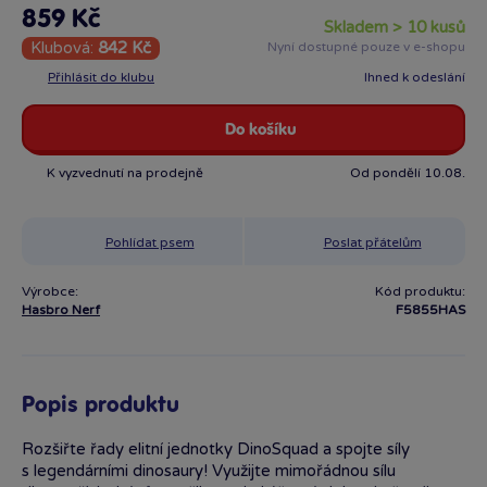
859 Kč
skladem > 10 kusů
Klubová:
842 Kč
Nyní dostupné pouze v e-shopu
Přihlásit do klubu
Ihned k odeslání
Do košíku
K vyzvednutí na prodejně
Od pondělí 10.08.
Pohlídat psem
Poslat přátelům
Výrobce:
Kód produktu:
Hasbro Nerf
F5855HAS
Popis produktu
Rozšiřte řady elitní jednotky DinoSquad a spojte síly
s legendárními dinosaury! Využijte mimořádnou sílu