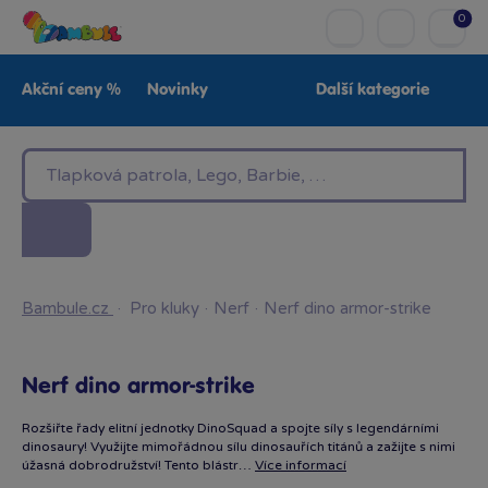
0
Akční ceny %
Novinky
Další kategorie
Venkovní hračky
Znáte z TV
LEGO®
Pro kluky
Pro holky
Baby
Značky
Bambule.cz
·
Pro kluky
·
Nerf
·
Nerf dino armor-strike
Nerf dino armor-strike
Rozšiřte řady elitní jednotky DinoSquad a spojte síly s legendárními
dinosaury! Využijte mimořádnou sílu dinosauřích titánů a zažijte s nimi
úžasná dobrodružství! Tento blástr…
Více informací