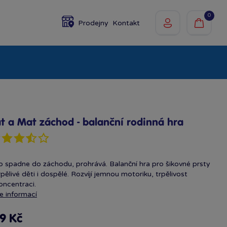
0
Prodejny
Kontakt
olky
Baby
Značky
t a Mat záchod - balanční rodinná hra
 spadne do záchodu, prohrává. Balanční hra pro šikovné prsty
rpělivé děti i dospělé. Rozvíjí jemnou motoriku, trpělivost
oncentraci.
e informací
9 Kč