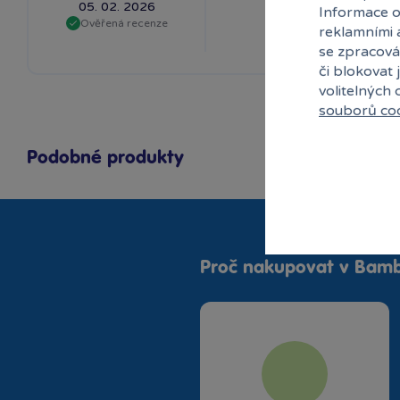
05. 02. 2026
Informace o
Ověřená recenze
reklamními 
se zpracová
či blokovat 
volitelných
souborů co
Podobné produkty
Proč nakupovat v Bamb