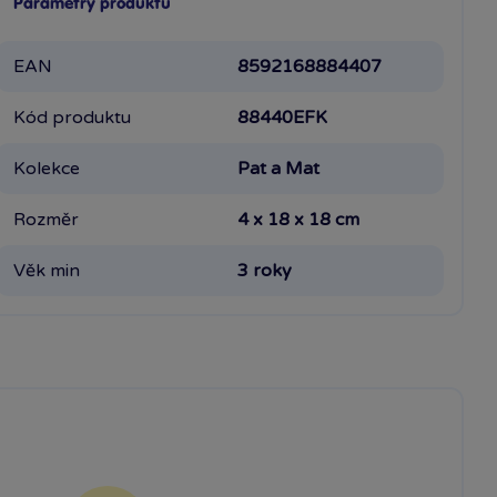
Parametry produktu
EAN
8592168884407
Kód produktu
88440EFK
Kolekce
Pat a Mat
Rozměr
4 x 18 x 18 cm
Věk min
3 roky