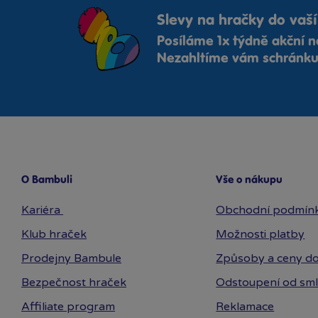
Slevy na hračky do vaší
Posíláme 1x týdně akční n
Nezahltíme vám schránku,
O Bambuli
Vše o nákupu
Kariéra
Obchodní podmín
Klub hraček
Možnosti platby
Prodejny Bambule
Způsoby a ceny do
Bezpečnost hraček
Odstoupení od sm
Affiliate program
Reklamace