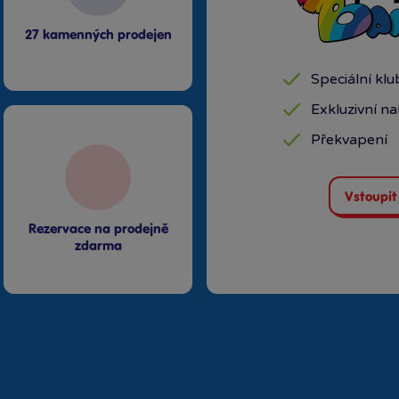
27 kamenných prodejen
Speciální kl
Exkluzivní n
Překvapení
Vstoupit
Rezervace na prodejně
zdarma