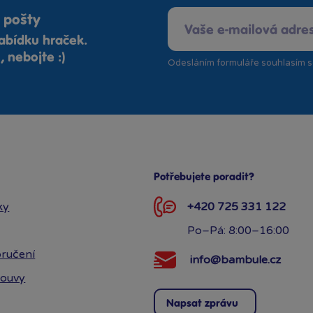
 pošty
abídku hraček.
 nebojte :)
Odesláním formuláře souhlasím 
Potřebujete poradit?
ky
+420 725 331 122
Po–Pá: 8:00–16:00
ručení
info@bambule.cz
louvy
Napsat zprávu