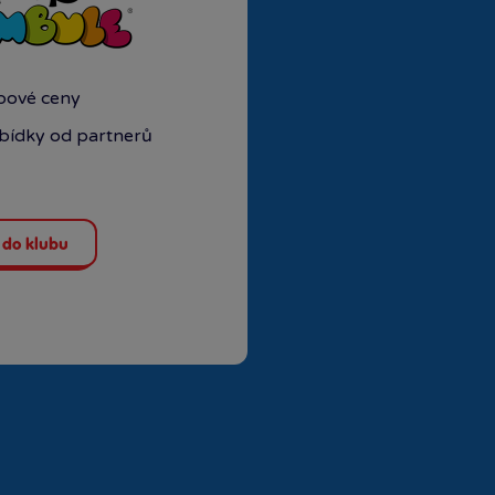
ubové ceny
abídky od partnerů
 do klubu