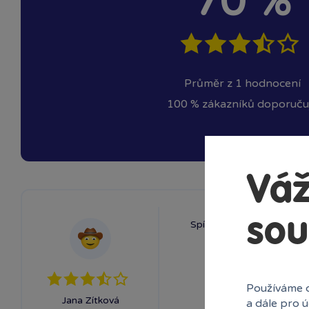
70 %
Průměr z 1 hodnocení
100 % zákazníků doporuču
Váž
sou
Spíš pro starší děti než pr
Používáme c
Jana Zítková
a dále pro 