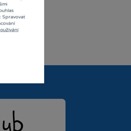
šimi
souhlas
y. Spravovat
acování
oužívání