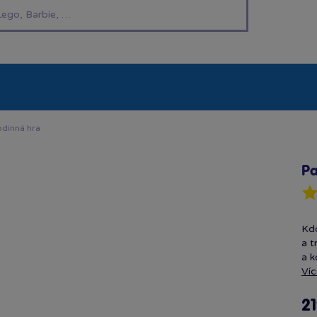
í hračky
Znáte z TV
LEGO®
Pro kluky
Pro h
odinná hra
Pa
Kdo
a t
a k
Víc
21