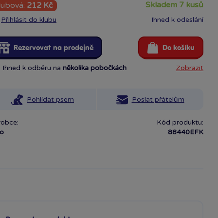
skladem 7 kusů
lubová:
212 Kč
Přihlásit do klubu
Ihned k odeslání
Rezervovat na prodejně
Do košíku
Ihned k odběru na
několika pobočkách
Zobrazit
Pohlídat psem
Poslat přátelům
robce:
Kód produktu:
ko
88440EFK