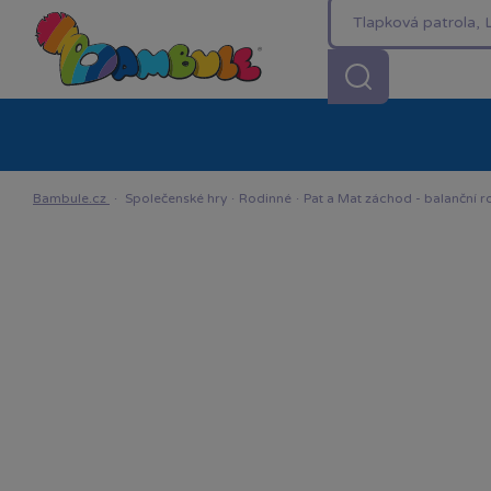
Kategorie
Akční ceny %
Novinky
Venkovn
Bambule.cz
·
Společenské hry
·
Rodinné
·
Pat a Mat záchod - balanční r