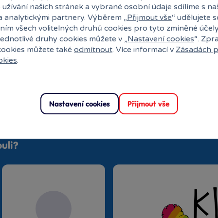
 užívání našich stránek a vybrané osobní údaje sdílíme s na
a analytickými partnery. Výběrem „
Přijmout vše
“ udělujete 
ním všech volitelných druhů cookies pro tyto zmíněné účel
jednotlivé druhy cookies můžete v „
Nastavení cookies
“. Zpr
 cookies můžete také
odmítnout
. Více informací v
Zásadách p
okies
.
Nastavení cookies
Přijmout vše
uli?