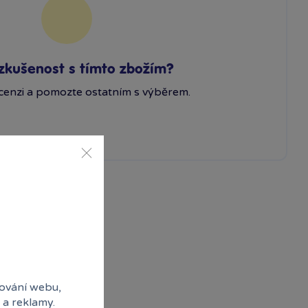
zkušenost s tímto zbožím?
cenzi a pomozte ostatním s výběrem.
ování webu,
 a reklamy.