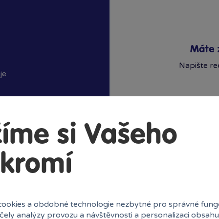
Máte 
Napište re
je
íme si Vašeho
kromí
o děti od 3let
3lete dítě neumístí vic
než jednu figurku
a padá
ookies a obdobné technologie nezbytné pro správné fung
účely analýzy provozu a návštěvnosti a personalizaci obsahu