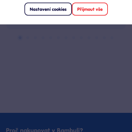
Skladem
Klub:
115 Kč
Nastavení cookies
Přijmout vše
Do výběru variant
Proč nakupovat v Bambuli?