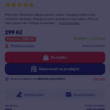
Phlat disc! Revoluční zábava doma i venku. Chlupatý míček a disk
s textilním středem. Pinkejte si sami, pinkejte si mezi sebou. Přes síť
nebo jenom tak. Trefujte se kamkoli,…
Více informací
299 Kč
skladem > 10 kusů
Klubová:
294 Kč
Přihlásit do klubu
Ihned k odeslání
Do košíku
Rezervovat na prodejně
Ihned k odběru na
několika pobočkách
Zobrazit
Pohlídat psem
Poslat přátelům
Výrobce:
Kód produktu:
EPEE
EP02826EPE