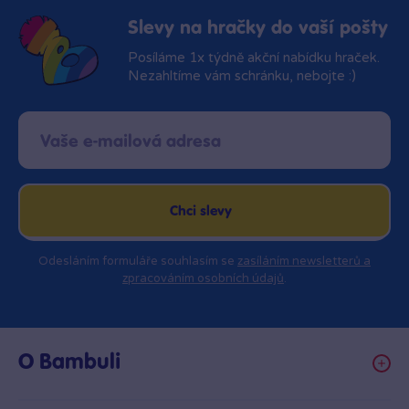
Slevy na hračky do vaší pošty
Posíláme 1x týdně akční nabídku hraček.
Nezahltíme vám schránku, nebojte :)
Chci slevy
Odesláním formuláře souhlasím se
zasíláním newsletterů a
zpracováním osobních údajů
.
O Bambuli
Kariéra