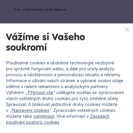
Ano, cena hezká a je to zábava
Vážíme si Vašeho
Tereza Chuchvalcová
23. 09. 2023
Ověřená recenze
soukromí
Používáme cookies a obdobné technologie nezbytné
pro správné fungování webu, a dále pro účely analýzy
provozu a návštěvnosti a personalizaci obsahu a reklamy.
Podobné produkty
Informace o užívání našich stránek a vybrané osobní údaje
sdílíme s našimi reklamními a analytickými partnery.
Výběrem „
Přijmout vše
“ udělujete souhlas se zpracováním
všech volitelných druhů cookies pro tyto zmíněné účely.
Spravovat či blokovat jednotlivé druhy cookies můžete
Flexi disc
v „
Nastavení cookies
“. Zpracování volitelných cookies
můžete také
odmítnout
. Více informací v
Zásadách
používání souborů cookies
.
119 Kč