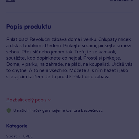
Popis produktu
Phlat disc! Revoluční zábava doma i venku. Chlupatý míček
a disk s textilním středem. Pinkejte si sami, pinkejte si mezi
sebou. Přes síť nebo jenom tak. Trefujte se kamkoli,
soutěžte, kdo dopinknete co nejdál. Prostě si pinkejte.
Doma, v parku, na zahradě, na pláži, na koupališti. Určitě vás
to chytne. A to není všechno. Můžete si s ním házet i jako
s létajícím talířem. Je to prostě Phlat disc zábava.
Rozbalit celý popis
U našich hraček garantujeme
kvalitu a bezpečnost
.
Kategorie
Sport
EPEE