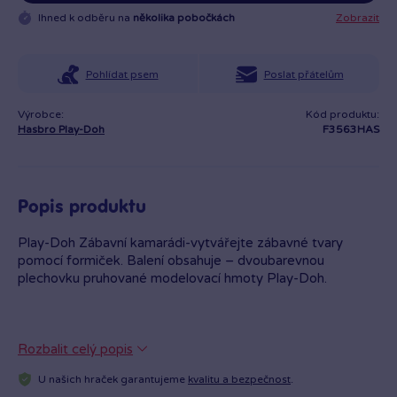
Ihned k odběru na
několika pobočkách
Zobrazit
Pohlídat psem
Poslat přátelům
Výrobce:
Kód produktu:
Hasbro Play-Doh
F3563HAS
Popis produktu
Play-Doh Zábavní kamarádi-vytvářejte zábavné tvary
pomocí formiček. Balení obsahuje – dvoubarevnou
plechovku pruhované modelovací hmoty Play-Doh.
Rozbalit celý popis
U našich hraček garantujeme
kvalitu a bezpečnost
.