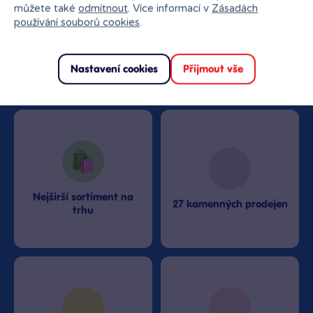
můžete také
odmítnout
. Více informací v
Zásadách
používání souborů cookies
.
Nastavení cookies
Přijmout vše
Proč nakupovat v Bambuli?
Nejširší sortiment na
27 kamenných prodejen
trhu