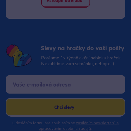
Vstoupit do klubu
Slevy na hračky do vaší pošty
Posíláme 1x týdně akční nabídku hraček.
Nezahltíme vám schránku, nebojte :)
Chci slevy
Odesláním formuláře souhlasím se
zasíláním newsletterů a
zpracováním osobních údajů
.