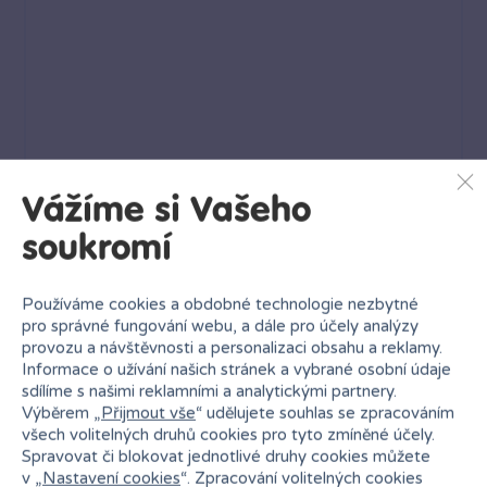
Vážíme si Vašeho
soukromí
Používáme cookies a obdobné technologie nezbytné
pro správné fungování webu, a dále pro účely analýzy
provozu a návštěvnosti a personalizaci obsahu a reklamy.
Play Doh Mini Zubař
Informace o užívání našich stránek a vybrané osobní údaje
Skladem
329 Kč
sdílíme s našimi reklamními a analytickými partnery.
21 poboček
Klub:
319 Kč
Výběrem „
Přijmout vše
“ udělujete souhlas se zpracováním
všech volitelných druhů cookies pro tyto zmíněné účely.
Spravovat či blokovat jednotlivé druhy cookies můžete
Rezervovat
Do košíku
v „
Nastavení cookies
“. Zpracování volitelných cookies