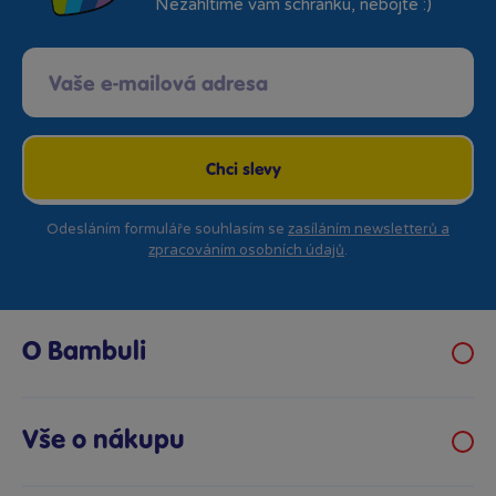
Nezahltíme vám schránku, nebojte :)
Chci slevy
Odesláním formuláře souhlasím se
zasíláním newsletterů a
zpracováním osobních údajů
.
O Bambuli
Kariéra
Klub hraček
Vše o nákupu
Prodejny Bambule
Obchodní podmínky
Bezpečnost hraček