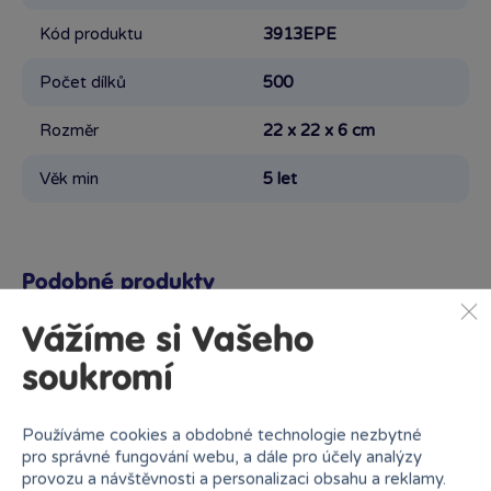
Kód produktu
3913EPE
Počet dílků
500
Rozměr
22 x 22 x 6 cm
Věk min
5 let
Podobné produkty
Vážíme si Vašeho
soukromí
Proč nakupovat v Bambuli?
Používáme cookies a obdobné technologie nezbytné
pro správné fungování webu, a dále pro účely analýzy
provozu a návštěvnosti a personalizaci obsahu a reklamy.