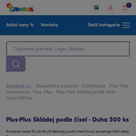
0
Akční ceny %
Novinky
Další kategorie
Venkovní hračky
Znáte z TV
LEGO®
Pro kluky
Pro holky
Baby
Značky
Bambule.cz
·
Stavebnice a puzzle
·
Stavebnice
·
Plus-Plus
stavebnice
·
Plus-Plus
·
Plus-Plus Skládej podle čísel -
Duha 500 ks
Plus-Plus Skládej podle čísel - Duha 500 ks
Kreativní sada PLUS-PLUS Skládej podle čísel Duha obsahuje 500 dílků.