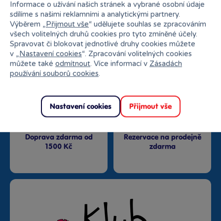
Informace o užívání našich stránek a vybrané osobní údaje
sdílíme s našimi reklamními a analytickými partnery.
Výběrem „
Přijmout vše
“ udělujete souhlas se zpracováním
všech volitelných druhů cookies pro tyto zmíněné účely.
Nejširší sortiment na
27 kamenných prodejen
Spravovat či blokovat jednotlivé druhy cookies můžete
trhu
v „
Nastavení cookies
“. Zpracování volitelných cookies
můžete také
odmítnout
. Více informací v
Zásadách
používání souborů cookies
.
Nastavení cookies
Přijmout vše
Doprava zdarma od
Rezervace na prodejně
1500 Kč
zdarma