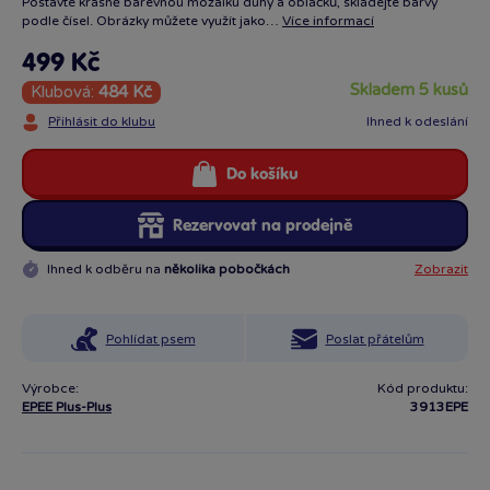
Postavte krásně barevnou mozaiku duhy a obláčků, skládejte barvy
podle čísel. Obrázky můžete využít jako…
Více informací
499 Kč
skladem 5 kusů
Klubová:
484 Kč
Přihlásit do klubu
Ihned k odeslání
Do košíku
Rezervovat na prodejně
Ihned k odběru na
několika pobočkách
Zobrazit
Pohlídat psem
Poslat přátelům
Výrobce:
Kód produktu:
EPEE Plus-Plus
3913EPE