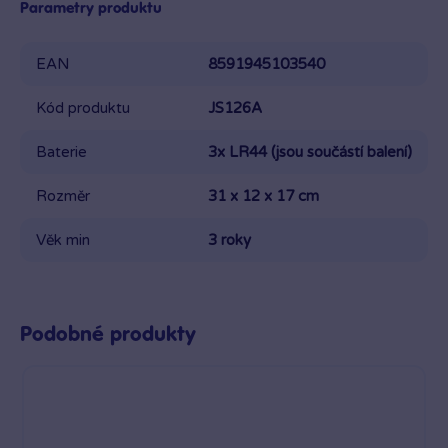
Parametry produktu
(blikající sirény a zvuky) ✔ Baterie 3xAG13 součástí balení
✔ Ideální pro rozvoj představivosti a motoriky ✔ Vhodné
pro děti od 3 let
EAN
8591945103540
Kód produktu
JS126A
Baterie
3x LR44 (jsou součástí balení)
Rozměr
31 x 12 x 17 cm
Věk min
3 roky
Podobné produkty