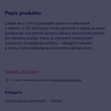
Popis produktu
Zažijte akci s tímto policejním autem na setrvačník
v měřítku 1:16! Stačí auto trochu pootočit a začne se samo
pohybovat, což přináší spoustu zábavy bez potřeby baterií
pro samotný pohyb. Navíc je vybaveno realistickými
zvukovými a světelnými efekty – blikajícími sirénami
a zvuky, které přidávají na autenticitě policejní akce.
Baterie 3xAG13 jsou součástí balení, takže je auto
Rozbalit celý popis
připravené k okamžitému použití. Perfektní pro malé
fanoušky policejních misí a pro rozvoj jejich kreativity
U našich hraček garantujeme
kvalitu a bezpečnost
.
a motorických dovedností.
Kategorie
Policie, hasiči a záchranáři
Alltoys
Vlastnosti produktu: ✔ Policejní auto na setrvačník
v měřítku 1:16 ✔ Realistické zvukové a světelné efekty