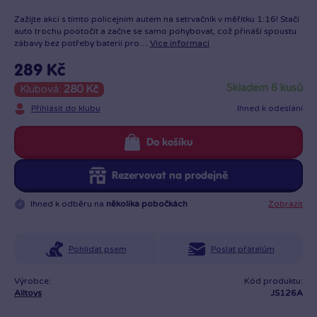
Zažijte akci s tímto policejním autem na setrvačník v měřítku 1:16! Stačí
auto trochu pootočit a začne se samo pohybovat, což přináší spoustu
zábavy bez potřeby baterií pro…
Více informací
289 Kč
skladem 6 kusů
Klubová:
280 Kč
Přihlásit do klubu
Ihned k odeslání
Do košíku
Rezervovat na prodejně
Ihned k odběru na
několika pobočkách
Zobrazit
Pohlídat psem
Poslat přátelům
Výrobce:
Kód produktu:
Alltoys
JS126A