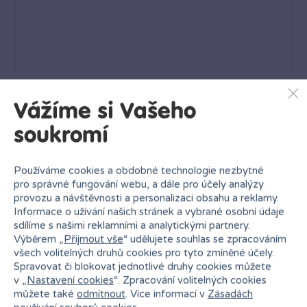
Vážíme si Vašeho
soukromí
Používáme cookies a obdobné technologie nezbytné
Záchranný tým 3 ks
pro správné fungování webu, a dále pro účely analýzy
provozu a návštěvnosti a personalizaci obsahu a reklamy.
Skladem
399 Kč
Informace o užívání našich stránek a vybrané osobní údaje
4 poboček
Klub:
387 Kč
sdílíme s našimi reklamními a analytickými partnery.
Výběrem „
Přijmout vše
“ udělujete souhlas se zpracováním
Rezervovat
Do košíku
všech volitelných druhů cookies pro tyto zmíněné účely.
Spravovat či blokovat jednotlivé druhy cookies můžete
v „
Nastavení cookies
“. Zpracování volitelných cookies
můžete také
odmítnout
. Více informací v
Zásadách