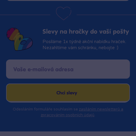
Slevy na hračky do vaší pošty
Posíláme 1x týdně akční nabídku hraček.
Nezahltíme vám schránku, nebojte :)
Chci slevy
Odesláním formuláře souhlasím se
zasíláním newsletterů a
zpracováním osobních údajů
.