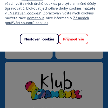
všech volitelných druhů cookies pro tyto zmíněné účely.
Spravovat či blokovat jednotlivé druhy cookies můžete
v „
Nastavení cookies
“. Zpracování volitelných cookies
můžete také
odmítnout
. Více informací v
Zásadách
používání souborů cookies
.
Nastavení cookies
Přijmout vše
Doprava zdarma od
Rezervace na prodejně
1500 Kč
zdarma