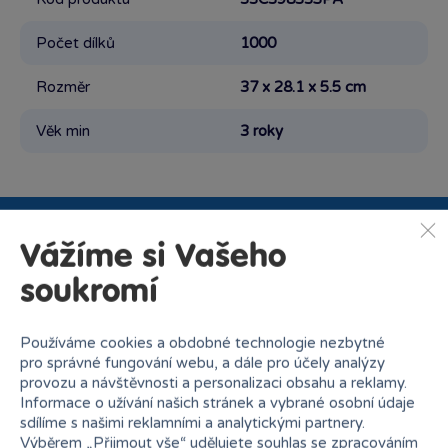
Počet dílků
1000
Rozměr
37 x 28.1 x 5.5 cm
Věk min
3 roky
Vážíme si Vašeho
Proč nakupovat v Bambuli?
soukromí
Používáme cookies a obdobné technologie nezbytné
pro správné fungování webu, a dále pro účely analýzy
provozu a návštěvnosti a personalizaci obsahu a reklamy.
Informace o užívání našich stránek a vybrané osobní údaje
Nejširší sortiment na
27 kamenných prodejen
sdílíme s našimi reklamními a analytickými partnery.
trhu
Výběrem „
Přijmout vše
“ udělujete souhlas se zpracováním