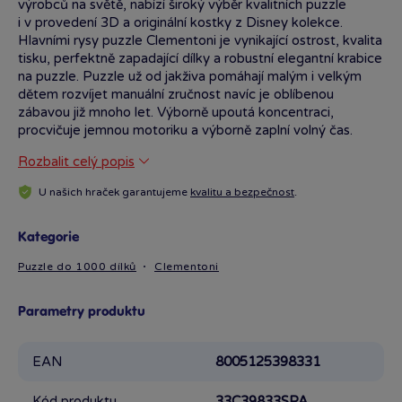
výrobců na světě, nabízí široký výběr kvalitních puzzle
i v provedení 3D a originální kostky z Disney kolekce.
Hlavními rysy puzzle Clementoni je vynikající ostrost, kvalita
tisku, perfektně zapadající dílky a robustní elegantní krabice
na puzzle. Puzzle už od jakživa pomáhají malým i velkým
dětem rozvíjet manuální zručnost navíc je oblíbenou
zábavou již mnoho let. Výborně upoutá koncentraci,
procvičuje jemnou motoriku a výborně zaplní volný čas.
Hodí se pro všechny věkové skupiny dětí i dospělých.
Rozbalit celý popis
V nabídce je velký výběr témat skládaček. Každé balení má
přesný počet dílků. Čím více dílků v balení, tím je hra
U našich hraček garantujeme
kvalitu a bezpečnost
.
náročnější. Složené puzzle lze rozebrat a skládat
opakovaně, nebo složený motiv podlepit a vyrobit ze
skládačky dekoraci do pokoje.
Kategorie
Puzzle do 1000 dílků
Clementoni
Parametry produktu
EAN
8005125398331
Kód produktu
33C39833SPA