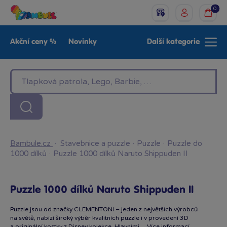
0
Akční ceny %
Novinky
Další kategorie
Venkovní hračky
Znáte z TV
LEGO®
Pro kluky
Pro holky
Baby
Značky
Bambule.cz
·
Stavebnice a puzzle
·
Puzzle
·
Puzzle do
1000 dílků
·
Puzzle 1000 dílků Naruto Shippuden II
Puzzle 1000 dílků Naruto Shippuden II
Puzzle jsou od značky CLEMENTONI – jeden z největších výrobců
na světě, nabízí široký výběr kvalitních puzzle i v provedení 3D
a originální kostky z Disney kolekce. Hlavními…
Více informací