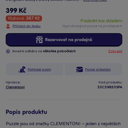
399 Kč
Klubová:
387 Kč
poslední kus skladem
Přihlásit do klubu
Nyní dostupné pouze na prodejnách
Rezervovat na prodejně
Ihned k odběru na
několika pobočkách
Zobrazit
Pohlídat psem
Poslat přátelům
Výrobce:
Kód produktu:
Clementoni
33C39833SPA
Popis produktu
Puzzle jsou od značky CLEMENTONI – jeden z největších