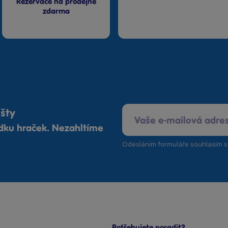
Rezervace na prodejně
zdarma
ošty
ídku hraček. Nezahltíme
Odesláním formuláře souhlasím 
Potřebujete poradit?