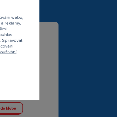
ování webu,
 a reklamy.
šimi
souhlas
y. Spravovat
acování
oužívání
ubové ceny
abídky od partnerů
 do klubu