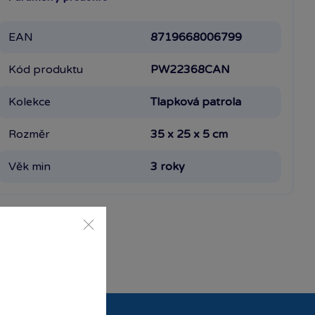
EAN
8719668006799
Kód produktu
PW22368CAN
Kolekce
Tlapková patrola
Rozměr
35 x 25 x 5 cm
Věk min
3 roky