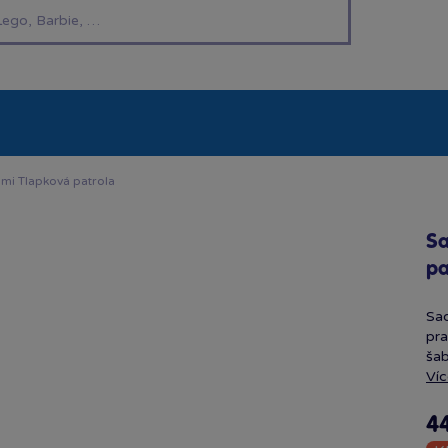
í hračky
Znáte z TV
LEGO®
Pro kluky
Pro h
ami Tlapková patrola
Sa
pa
Sad
pra
šab
Víc
4