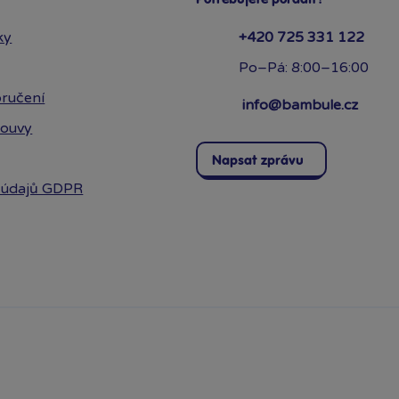
ky
+420 725 331 122
Po–Pá: 8:00–16:00
ručení
info@bambule.cz
louvy
Napsat zprávu
 údajů GDPR