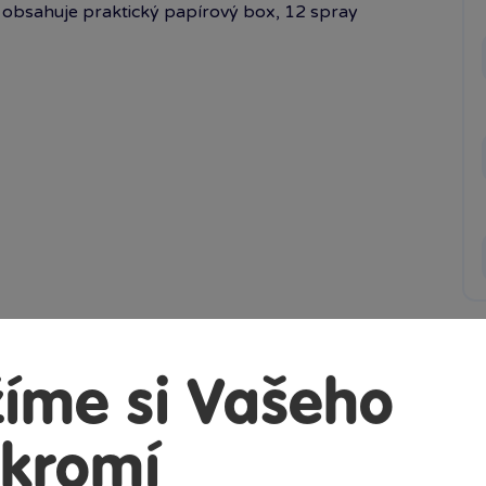
 obsahuje praktický papírový box, 12 spray
íme si Vašeho
kromí