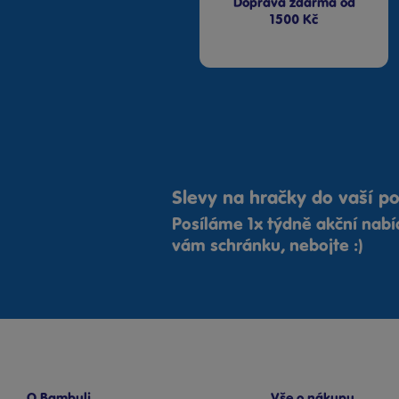
Doprava zdarma od
1500 Kč
Slevy na hračky do vaší p
Posíláme 1x týdně akční nab
vám schránku, nebojte :)
O Bambuli
Vše o nákupu