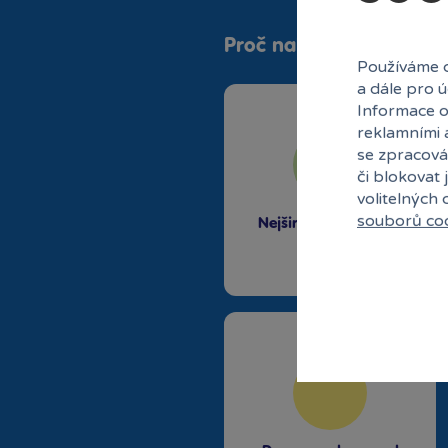
Proč nakupovat v Bamb
Používáme c
a dále pro 
Informace o
reklamními 
se zpracová
či blokovat 
volitelných
souborů co
Nejširší sortiment na
trhu