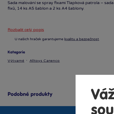
Sada malování se spray fixami Tlapková patrola – sada
fixů, 14 ks A5 šablon a 2 ks A4 šablony.
Rozbalit celý popis
U našich hraček garantujeme
kvalitu a bezpečnost
.
Kategorie
Výtvarné
Alltoys Canenco
Váž
Podobné produkty
sou