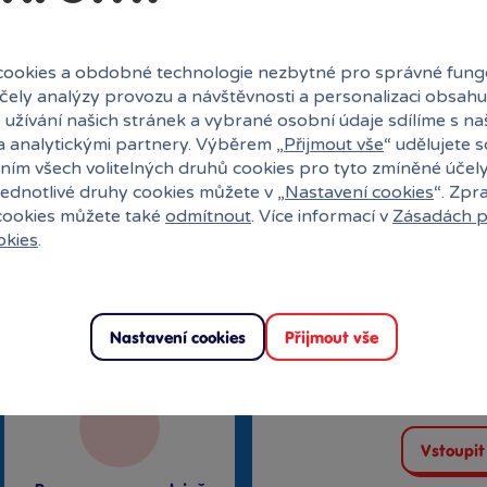
uli?
ookies a obdobné technologie nezbytné pro správné fung
účely analýzy provozu a návštěvnosti a personalizaci obsahu
 užívání našich stránek a vybrané osobní údaje sdílíme s na
a analytickými partnery. Výběrem „
Přijmout vše
“ udělujete 
ním všech volitelných druhů cookies pro tyto zmíněné účel
jednotlivé druhy cookies můžete v „
Nastavení cookies
“. Zpr
 cookies můžete také
odmítnout
. Více informací v
Zásadách p
okies
.
27 kamenných prodejen
Speciální kl
Nastavení cookies
Přijmout vše
Exkluzivní n
Překvapení
Vstoupit