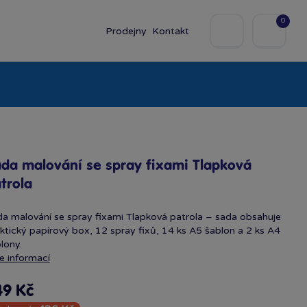
0
Prodejny
Kontakt
olky
Baby
Značky
da malování se spray fixami Tlapková
trola
a malování se spray fixami Tlapková patrola – sada obsahuje
ktický papírový box, 12 spray fixů, 14 ks A5 šablon a 2 ks A4
lony.
e informací
49 Kč