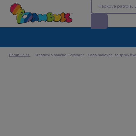
Kategorie
Akční ceny %
Novinky
Venkovn
Bambule.cz
·
Kreativní a naučné
·
Výtvarné
·
Sada malování se spray fix