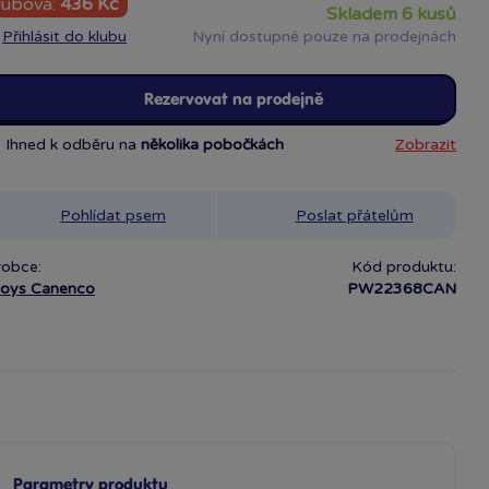
lubová:
436 Kč
skladem 6 kusů
Přihlásit do klubu
Nyní dostupné pouze na prodejnách
Rezervovat na prodejně
Ihned k odběru na
několika pobočkách
Zobrazit
Pohlídat psem
Poslat přátelům
robce:
Kód produktu:
toys Canenco
PW22368CAN
Parametry produktu