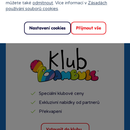
můžete také
odmítnout
. Více informací v
Zásadách
používání souborů cookies
.
Doprava zdarma od
Rezervace na prodejně
1500 Kč
zdarma
Nastavení cookies
Přijmout vše
Speciální klubové ceny
Exkluzivní nabídky od partnerů
Překvapení
Vstoupit do klubu