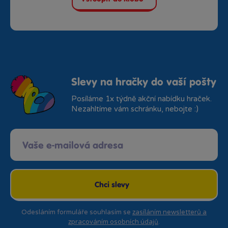
Slevy na hračky do vaší pošty
Posíláme 1x týdně akční nabídku hraček.
Nezahltíme vám schránku, nebojte :)
Chci slevy
Odesláním formuláře souhlasím se
zasíláním newsletterů a
zpracováním osobních údajů
.