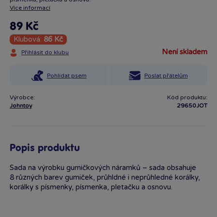
Více informací
89 Kč
Klubová:
86 Kč
není skladem
Přihlásit do klubu
Pohlídat psem
Poslat přátelům
Výrobce:
Kód produktu:
Johntoy
29650JOT
Popis produktu
Sada na výrobku gumičkových náramků – sada obsahuje
8 různých barev gumiček, průhldné i neprůhledné korálky,
korálky s písmenky, písmenka, pletačku a osnovu.