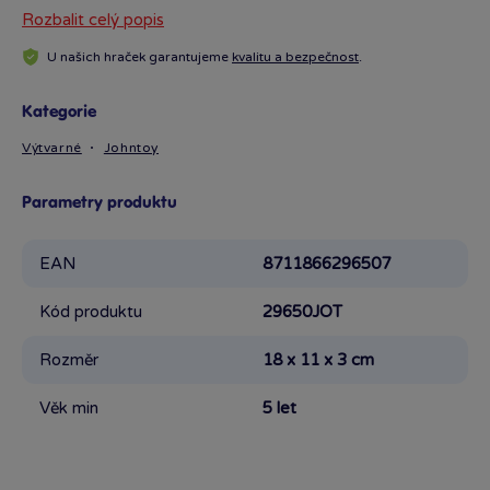
Rozbalit celý popis
U našich hraček garantujeme
kvalitu a bezpečnost
.
Kategorie
Výtvarné
Johntoy
Parametry produktu
EAN
8711866296507
Kód produktu
29650JOT
Rozměr
18 x 11 x 3 cm
Věk min
5 let