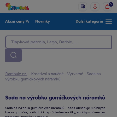
0
Akční ceny %
Novinky
Další kategorie
Venkovní hračky
Znáte z TV
LEGO®
Pro kluky
Pro holky
Baby
Značky
Bambule.cz
·
Kreativní a naučné
·
Výtvarné
·
Sada na
výrobku gumičkových náramků
Sada na výrobku gumičkových náramků
Sada na výrobku gumičkových náramků – sada obsahuje 8 různých
barev gumiček, průhldné i neprůhledné korálky, korálky s písmenky,
písmenka, pletačku a osnovu.