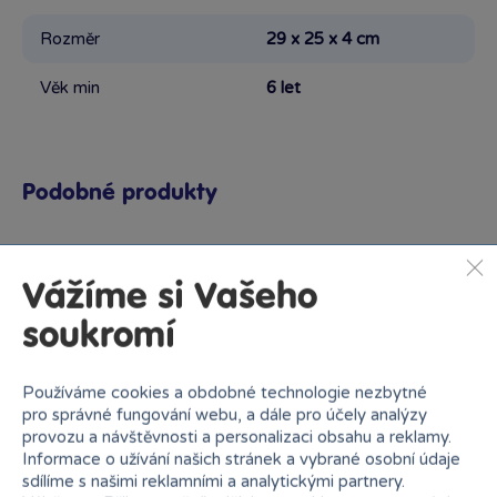
Rozměr
29 x 25 x 4 cm
Věk min
6 let
Podobné produkty
Vážíme si Vašeho
Proč nakupovat v Bambuli?
soukromí
Používáme cookies a obdobné technologie nezbytné
pro správné fungování webu, a dále pro účely analýzy
provozu a návštěvnosti a personalizaci obsahu a reklamy.
Informace o užívání našich stránek a vybrané osobní údaje
sdílíme s našimi reklamními a analytickými partnery.
Nejširší sortiment na
27 kamenných prodejen