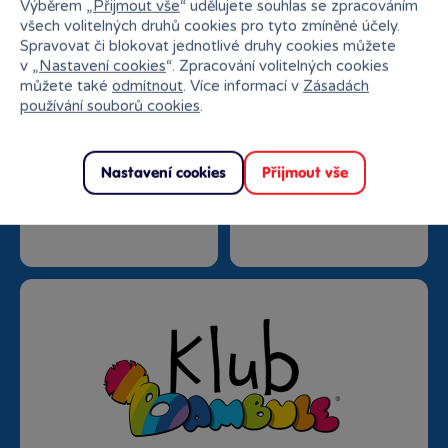
trhu
Výběrem „
Přijmout vše
“ udělujete souhlas se zpracováním
všech volitelných druhů cookies pro tyto zmíněné účely.
Spravovat či blokovat jednotlivé druhy cookies můžete
v „
Nastavení cookies
“. Zpracování volitelných cookies
můžete také
odmítnout
. Více informací v
Zásadách
používání souborů cookies
.
Nastavení cookies
Přijmout vše
Doprava zdarma od
Rezervace na prodejně
1500 Kč
zdarma