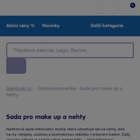
0
Akční ceny %
Novinky
Další kategorie
Venkovní hračky
Znáte z TV
LEGO®
Pro kluky
Pro holky
Baby
Značky
Bambule.cz
·
Dětská kosmetika
·
Sada pro make up a
nehty
Sada pro make up a nehty
Nádherná sada nehtového studia, která obsahuje lak na nehty, lesk
na rty, nálepky, ozdoby a kosmetickou taštičku v krásném balení. Zažij
spoustu zábavy a ozdob sebe i kamarádky…
Více informací