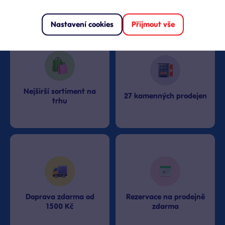
Proč nakupovat v Bambuli?
Nastavení cookies
Přijmout vše
Nejširší sortiment na
27 kamenných prodejen
trhu
Doprava zdarma od
Rezervace na prodejně
1500 Kč
zdarma