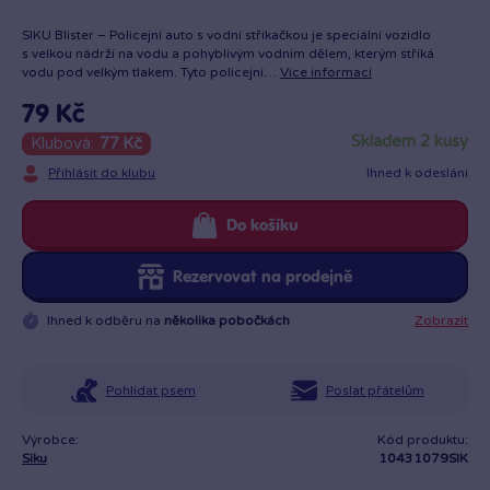
SIKU Blister – Policejní auto s vodní stříkačkou je speciální vozidlo
s velkou nádrží na vodu a pohyblivým vodním dělem, kterým stříká
vodu pod velkým tlakem. Tyto policejní…
Více informací
79 Kč
skladem 2 kusy
Klubová:
77 Kč
Přihlásit do klubu
Ihned k odeslání
Do košíku
Rezervovat na prodejně
Ihned k odběru na
několika pobočkách
Zobrazit
Pohlídat psem
Poslat přátelům
Výrobce:
Kód produktu:
Siku
10431079SIK