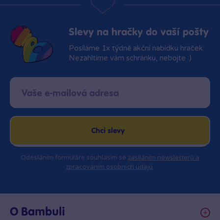
Slevy na hračky do vaší pošty
Posíláme 1x týdně akční nabídku hraček.
Nezahltíme vám schránku, nebojte :)
Chci slevy
Odesláním formuláře souhlasím se
zasíláním newsletterů a
zpracováním osobních údajů
.
O Bambuli