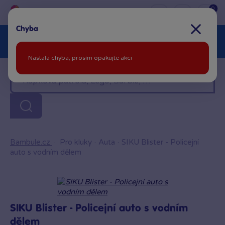
0
Chyba
Akční ceny %
Novinky
Další kategorie
Nastala chyba, prosím opakujte akci
Venkovní hračky
Znáte z TV
LEGO®
Pro kluky
Pro holky
Baby
Značky
Bambule.cz
·
Pro kluky
·
Auta
·
SIKU Blister - Policejní
auto s vodním dělem
SIKU Blister - Policejní auto s vodním
dělem