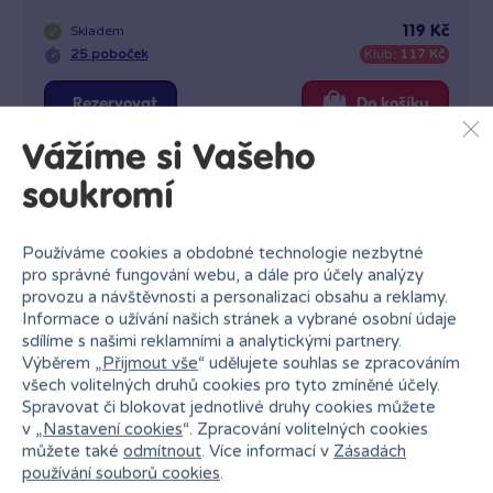
Skladem
119 Kč
25 poboček
Klub:
117 Kč
Rezervovat
Do košíku
Vážíme si Vašeho
soukromí
Používáme cookies a obdobné technologie nezbytné
pro správné fungování webu, a dále pro účely analýzy
provozu a návštěvnosti a personalizaci obsahu a reklamy.
Informace o užívání našich stránek a vybrané osobní údaje
sdílíme s našimi reklamními a analytickými partnery.
Výběrem „
Přijmout vše
“ udělujete souhlas se zpracováním
všech volitelných druhů cookies pro tyto zmíněné účely.
Spravovat či blokovat jednotlivé druhy cookies můžete
v „
Nastavení cookies
“. Zpracování volitelných cookies
můžete také
odmítnout
. Více informací v
Zásadách
používání souborů cookies
.