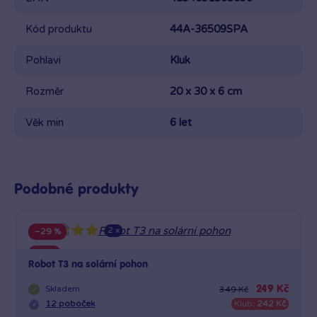
Kód produktu
44A-36509SPA
Pohlaví
Kluk
Rozměr
20 x 30 x 6 cm
Věk min
6 let
Podobné produkty
2 x
−29 %
Sleva
Robot T3 na solární pohon
Skladem
249 Kč
349 Kč
12 poboček
Klub:
242 Kč