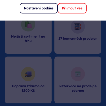
Proč nakupovat v Bambuli?
Nastavení cookies
Přijmout vše
Nejširší sortiment na
27 kamenných prodejen
trhu
Doprava zdarma od
Rezervace na prodejně
1500 Kč
zdarma