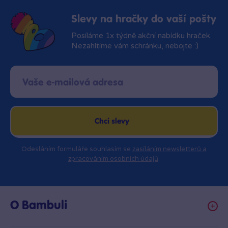
Slevy na hračky do vaší pošty
Posíláme 1x týdně akční nabídku hraček.
Nezahltíme vám schránku, nebojte :)
Chci slevy
Odesláním formuláře souhlasím se
zasíláním newsletterů a
zpracováním osobních údajů
.
O Bambuli
Kariéra