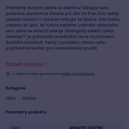
Přeměňte sluneční záření na elektřinu! Sledujte auto
poháněné sluncem!Je vhodné pro děti od 6 let.Děti získají
základní znalosti o získávání energie ze Slunce. Děti budou
unešeny až zjistí, že funkce každého solárního vědeckého
setu závisí na sluneční energii. Ekologický solární cyklus
Greenex™ je jednoduše dosažitelná cesta za poznáním
životního prostředí. Každý z produktů tohoto cyklu
je jedinečně navržen pro mnohostranné použití.
Rozbalit celý popis
U našich hraček garantujeme
kvalitu a bezpečnost
.
Kategorie
Vědci
Sparkys
Parametry produktu
EAN
4894091365096