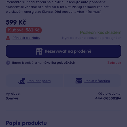
Přeměňte sluneční záření na elektřinu! Sledujte auto poháněné
sluncem!Je vhodné pro děti od 6 let.Děti získají základní znalosti
o získávání energie ze Slunce. Děti budou…
Více informací
599 Kč
Klubová:
581 Kč
poslední kus skladem
Přihlásit do klubu
Nyní dostupné pouze na prodejnách
Rezervovat na prodejně
Ihned k odběru na
několika pobočkách
Zobrazit
Pohlídat psem
Poslat přátelům
Výrobce:
Kód produktu:
Sparkys
44A-36509SPA
Popis produktu