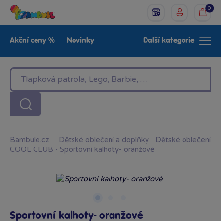
0
Akční ceny %
Novinky
Další kategorie
Venkovní hračky
Znáte z TV
LEGO®
Pro kluky
Pro holky
Baby
Značky
Bambule.cz
·
Dětské oblečení a doplňky
·
Dětské oblečení
COOL CLUB
·
Sportovní kalhoty- oranžové
Sportovní kalhoty- oranžové