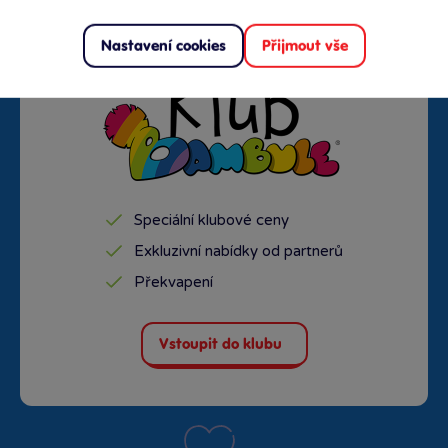
Nastavení cookies
Přijmout vše
Speciální klubové ceny
Exkluzivní nabídky od partnerů
Překvapení
Vstoupit do klubu