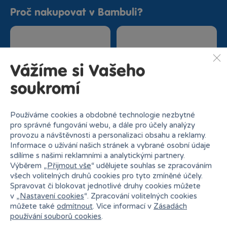
Proč nakupovat v Bambuli?
Vážíme si Vašeho
soukromí
Nejširší sortiment na
27 kamenných prodejen
trhu
Používáme cookies a obdobné technologie nezbytné
pro správné fungování webu, a dále pro účely analýzy
provozu a návštěvnosti a personalizaci obsahu a reklamy.
Informace o užívání našich stránek a vybrané osobní údaje
sdílíme s našimi reklamními a analytickými partnery.
Výběrem „
Přijmout vše
“ udělujete souhlas se zpracováním
všech volitelných druhů cookies pro tyto zmíněné účely.
Spravovat či blokovat jednotlivé druhy cookies můžete
v „
Nastavení cookies
“. Zpracování volitelných cookies
Doprava zdarma od
Rezervace na prodejně
můžete také
odmítnout
. Více informací v
Zásadách
1500 Kč
zdarma
používání souborů cookies
.