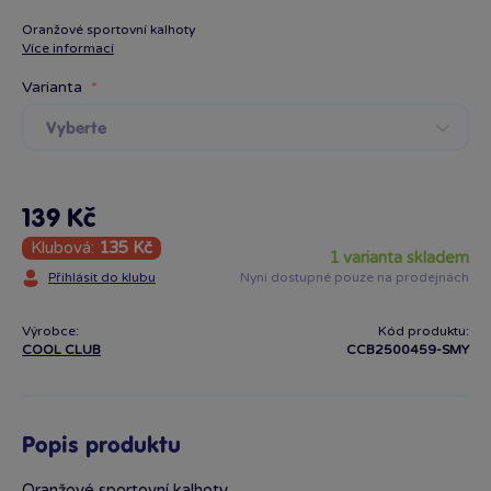
Oranžové sportovní kalhoty
Více informací
Varianta
Vyberte
139 Kč
Klubová:
135 Kč
1 varianta skladem
Přihlásit do klubu
Nyní dostupné pouze na prodejnách
Výrobce:
Kód produktu:
COOL CLUB
CCB2500459-SMY
Popis produktu
Oranžové sportovní kalhoty