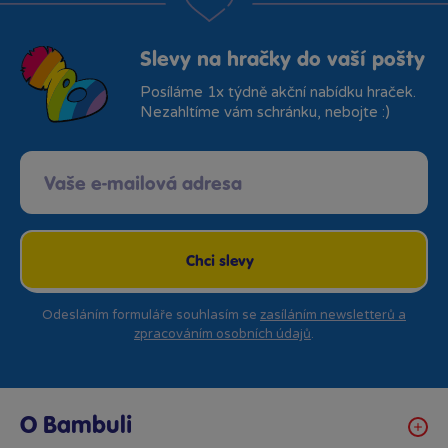
Slevy na hračky do vaší pošty
Posíláme 1x týdně akční nabídku hraček.
Nezahltíme vám schránku, nebojte :)
Chci slevy
Odesláním formuláře souhlasím se
zasíláním newsletterů a
zpracováním osobních údajů
.
O Bambuli