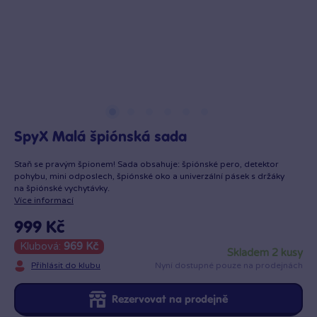
SpyX Malá špiónská sada
Staň se pravým špionem! Sada obsahuje: špiónské pero, detektor
pohybu, mini odposlech, špiónské oko a univerzální pásek s držáky
na špiónské vychytávky.
Více informací
999 Kč
Klubová:
969 Kč
skladem 2 kusy
Přihlásit do klubu
Nyní dostupné pouze na prodejnách
Rezervovat na prodejně