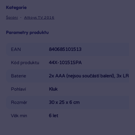
Kategorie
Špióni
Alltoys TV 2016
Parametry produktu
EAN
840685101513
Kód produktu
44X-10151SPA
Baterie
2x AAA (nejsou součástí balení), 3x LR44 (
Pohlaví
Kluk
Rozměr
30 x 25 x 6 cm
Věk min
6 let