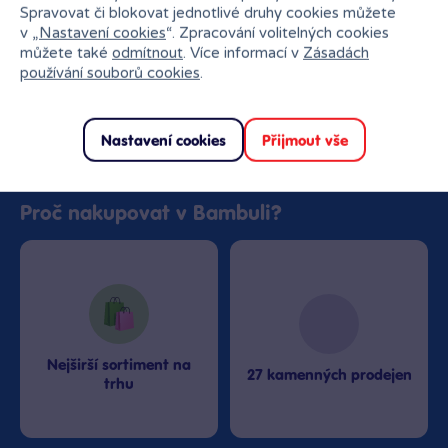
Skladem
Klub:
183 Kč
Spravovat či blokovat jednotlivé druhy cookies můžete
v „
Nastavení cookies
“. Zpracování volitelných cookies
můžete také
odmítnout
. Více informací v
Zásadách
Do košíku
používání souborů cookies
.
Nastavení cookies
Přijmout vše
Proč nakupovat v Bambuli?
Nejširší sortiment na
27 kamenných prodejen
trhu