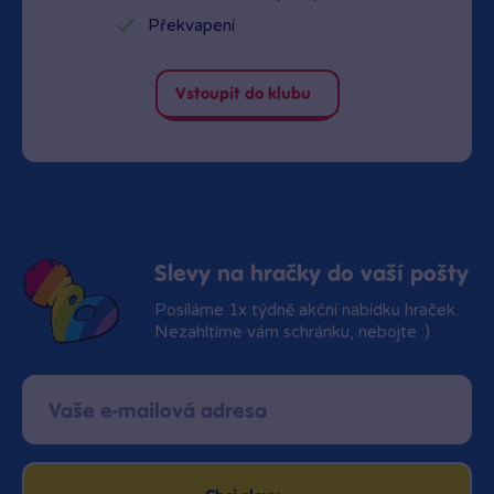
Překvapení
Vstoupit do klubu
Slevy na hračky do vaší pošty
Posíláme 1x týdně akční nabídku hraček.
Nezahltíme vám schránku, nebojte :)