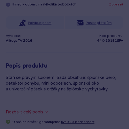
Ihned k odběru na
několika pobočkách
Zobrazit
Pohlídat psem
Poslat přátelům
Výrobce:
Kód produktu:
Alltoys TV 2016
44X-10151SPA
Popis produktu
Staň se pravým špionem! Sada obsahuje: špiónské pero,
detektor pohybu, mini odposlech, špiónské oko
a univerzální pásek s držáky na špiónské vychytávky.
Rozbalit celý popis
U našich hraček garantujeme
kvalitu a bezpečnost
.