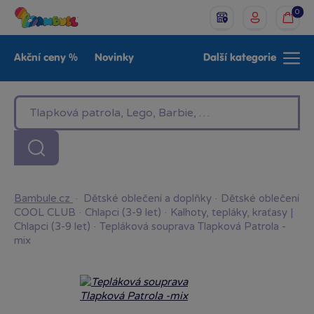
0
Akční ceny %
Novinky
Další kategorie
Venkovní hračky
Znáte z TV
LEGO®
Pro kluky
Pro holky
Baby
Značky
Bambule.cz
·
Dětské oblečení a doplňky
·
Dětské oblečení
COOL CLUB
·
Chlapci (3-9 let)
·
Kalhoty, tepláky, kraťasy |
Chlapci (3-9 let)
·
Tepláková souprava Tlapková Patrola -
mix