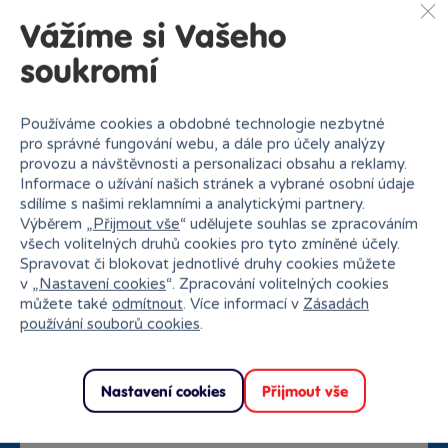
Vážíme si Vašeho
soukromí
Používáme cookies a obdobné technologie nezbytné
pro správné fungování webu, a dále pro účely analýzy
provozu a návštěvnosti a personalizaci obsahu a reklamy.
Doprava zdarma od
Rezervace na prodejně
Informace o užívání našich stránek a vybrané osobní údaje
1500 Kč
zdarma
sdílíme s našimi reklamními a analytickými partnery.
Výběrem „
Přijmout vše
“ udělujete souhlas se zpracováním
všech volitelných druhů cookies pro tyto zmíněné účely.
Spravovat či blokovat jednotlivé druhy cookies můžete
v „
Nastavení cookies
“. Zpracování volitelných cookies
můžete také
odmítnout
. Více informací v
Zásadách
používání souborů cookies
.
Nastavení cookies
Přijmout vše