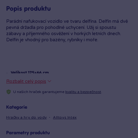
Popis produktu
Parádní nafukovací vozidlo ve tvaru delfína. Delfín má dvě
pevná držadla pro pohodlné uchycení. Užij si spoustu
zábavy a příjemného osvěžení v horkých letních dnech.
Delfín je vhodný pro bazény, rybníky i moře.
Velikost 175×66 cm.
Rozbalit celý popis
U našich hraček garantujeme
kvalitu a bezpečnost
.
Kvalitní a pevný materiál.
Kategorie
Hračky a hry do vody
Alltoys Intex
Součástí balení je opravná sada
Parametry produktu