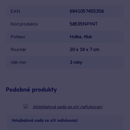
EAN
6941057455358
Kód produktu
58535NPINT
Pohlaví
Holka, Kluk
Rozměr
20 x 19 x 7 cm
Věk min
3 roky
Podobné produkty
Volejbalová sada se sítí nafukovací