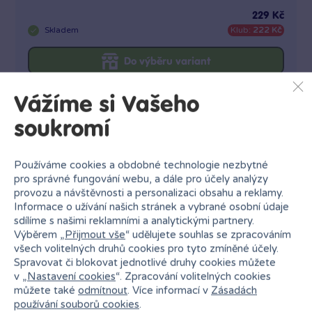
229 Kč
Skladem
Klub:
222 Kč
Do výběru variant
Vážíme si Vašeho
soukromí
Používáme cookies a obdobné technologie nezbytné
pro správné fungování webu, a dále pro účely analýzy
provozu a návštěvnosti a personalizaci obsahu a reklamy.
Informace o užívání našich stránek a vybrané osobní údaje
sdílíme s našimi reklamními a analytickými partnery.
Výběrem „
Přijmout vše
“ udělujete souhlas se zpracováním
všech volitelných druhů cookies pro tyto zmíněné účely.
Spravovat či blokovat jednotlivé druhy cookies můžete
v „
Nastavení cookies
“. Zpracování volitelných cookies
můžete také
odmítnout
. Více informací v
Zásadách
používání souborů cookies
.