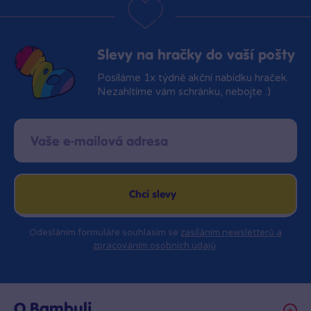
Slevy na hračky do vaší pošty
Posíláme 1x týdně akční nabídku hraček.
Nezahltíme vám schránku, nebojte :)
Chci slevy
Odesláním formuláře souhlasím se
zasíláním newsletterů a
zpracováním osobních údajů
.
O Bambuli