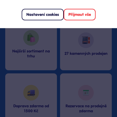
Proč nakupovat v Bambuli?
Nastavení cookies
Přijmout vše
Nejširší sortiment na
27 kamenných prodejen
trhu
Doprava zdarma od
Rezervace na prodejně
1500 Kč
zdarma