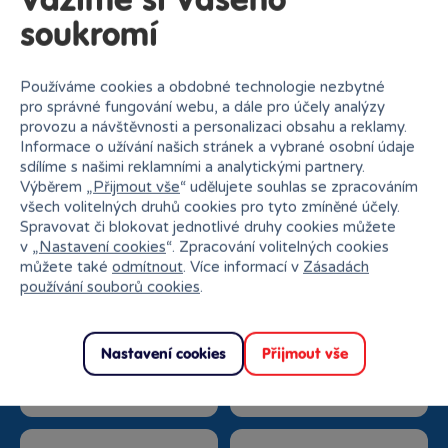
Vážíme si Vašeho
soukromí
Do výběru variant
Používáme cookies a obdobné technologie nezbytné
pro správné fungování webu, a dále pro účely analýzy
provozu a návštěvnosti a personalizaci obsahu a reklamy.
Informace o užívání našich stránek a vybrané osobní údaje
sdílíme s našimi reklamními a analytickými partnery.
Výběrem „
Přijmout vše
“ udělujete souhlas se zpracováním
Proč nakupovat v Bambuli?
všech volitelných druhů cookies pro tyto zmíněné účely.
Spravovat či blokovat jednotlivé druhy cookies můžete
v „
Nastavení cookies
“. Zpracování volitelných cookies
můžete také
odmítnout
. Více informací v
Zásadách
používání souborů cookies
.
Nejširší sortiment na
27 kamenných prodejen
Nastavení cookies
Přijmout vše
trhu