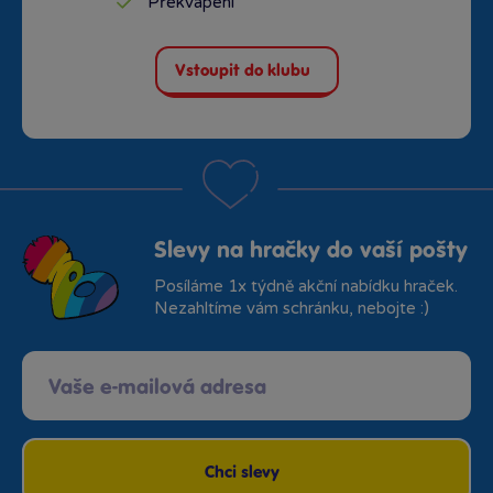
Překvapení
Vstoupit do klubu
Slevy na hračky do vaší pošty
Posíláme 1x týdně akční nabídku hraček.
Nezahltíme vám schránku, nebojte :)
Chci slevy