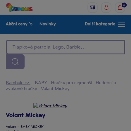
0
Akční ceny %
Novinky
Další kategorie
Venkovní hračky
Znáte z TV
LEGO®
Pro kluky
Pro holky
Baby
Značky
Bambule.cz
·
BABY
·
Hračky pro nejmenší
·
Hudební a
zvukové hračky
·
Volant Mickey
Volant Mickey
Volant – BABY MICKEY.