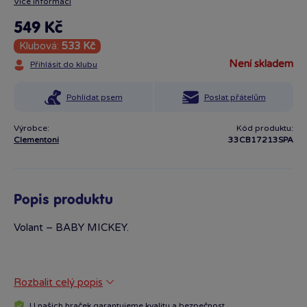
Více informací
549 Kč
Klubová:
533 Kč
není skladem
Přihlásit do klubu
Pohlídat psem
Poslat přátelům
Výrobce:
Kód produktu:
Clementoni
33CB17213SPA
Popis produktu
Volant – BABY MICKEY.
Rozbalit celý popis
U našich hraček garantujeme
kvalitu a bezpečnost
.