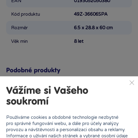
EAN
0193052050380
Kód produktu
49Z-36606SPA
Rozměr
6.5 x 28.8 x 60 cm
Věk min
8 let
Podobné produkty
Vážíme si Vašeho
soukromí
Proč nakupovat v Bambuli?
Používáme cookies a obdobné technologie nezbytné
pro správné fungování webu, a dále pro účely analýzy
provozu a návštěvnosti a personalizaci obsahu a reklamy.
Informace o užívání našich stránek a vybrané osobní údaje