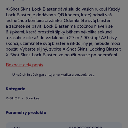
X-Shot Skins Lock Blaster dává sílu do vašich rukou! Každý
Lock Blaster je dodáván s QR kódem, který odhalí vaši
jedinečnou kombinaci zámku. Odemkněte svůj blaster
a začněte se bavit! Lock Blaster má otočnou hlaveň se
6 šipkami, která prostřelí šipky během několika sekund
a zasáhne cíle až do vzdálenosti 27 m / 90 stop! Až bitvy
skončí, uzamkněte svůj blaster a nikdo jiný jej nebude moci
použít. Vyberte si jiný, zvolte X-Shot Skins. Locking Blaster:
X-Shot Skins Lock Blaster lze použít pouze po odemčení.
Nedovolte nikomu znovu použít váš blaster bez povolení
Rozbalit celý popis
tím, že jej po použití uzamknete. Jedinečný kód: Najděte
své jedinečné kombinace zámků pomocí QR kódu
U našich hraček garantujeme
kvalitu a bezpečnost
.
a odemkněte svůj blaster. Palebná síla: X-Shot Skins Lock
Blaster dokáže zničit nepřátele až na vzdálenost 27 m /
90 stop! Kapacita šipek: X-Shot Skins Lock Blaster má
Kategorie
impozantní automatickou otočnou hlaveň s kapacitou
X-SHOT
Sparkys
8 šipek, která dokáže prostřelit šipky během několika
sekund! Technologie Air Pocket: X-Shot Skins
Parametry produktu