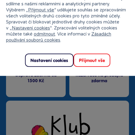
sdílíme s našimi reklamními a analytickými partnery.
Výběrem „
Přijmout vše
“ udělujete souhlas se zpracováním
Nejširší sortiment na
27 kamenných prodejen
všech volitelných druhů cookies pro tyto zmíněné účely.
trhu
Spravovat či blokovat jednotlivé druhy cookies můžete
v „
Nastavení cookies
“. Zpracování volitelných cookies
můžete také
odmítnout
. Více informací v
Zásadách
používání souborů cookies
.
Nastavení cookies
Přijmout vše
Doprava zdarma od
Rezervace na prodejně
1500 Kč
zdarma