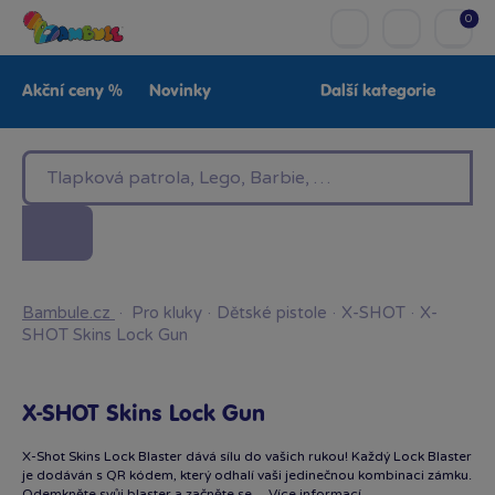
0
Akční ceny %
Novinky
Další kategorie
Venkovní hračky
Znáte z TV
LEGO®
Pro kluky
Pro holky
Baby
Značky
Bambule.cz
·
Pro kluky
·
Dětské pistole
·
X-SHOT
·
X-
SHOT Skins Lock Gun
X-SHOT Skins Lock Gun
X-Shot Skins Lock Blaster dává sílu do vašich rukou! Každý Lock Blaster
je dodáván s QR kódem, který odhalí vaši jedinečnou kombinaci zámku.
Odemkněte svůj blaster a začněte se…
Více informací