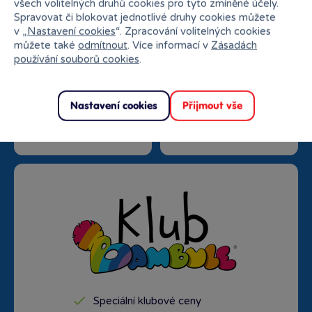
všech volitelných druhů cookies pro tyto zmíněné účely.
Spravovat či blokovat jednotlivé druhy cookies můžete
v „
Nastavení cookies
“. Zpracování volitelných cookies
můžete také
odmítnout
. Více informací v
Zásadách
používání souborů cookies
.
Doprava zdarma od
Rezervace na prodejně
Nastavení cookies
Přijmout vše
1500 Kč
zdarma
Speciální klubové ceny