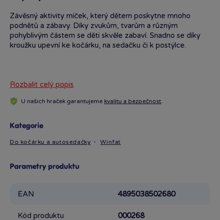
Závěsný aktivity míček, který dětem poskytne mnoho
podnětů a zábavy. Díky zvukům, tvarům a různým
pohyblivým částem se děti skvěle zabaví. Snadno se díky
kroužku upevní ke kočárku, na sedačku či k postýlce.
Rozbalit celý popis
U našich hraček garantujeme
kvalitu a bezpečnost
.
Kategorie
Do kočárku a autosedačky
Winfat
Parametry produktu
EAN
4895038502680
Kód produktu
000268