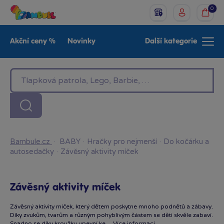
0
Akční ceny %
Novinky
Další kategorie
Venkovní hračky
Znáte z TV
LEGO®
Pro kluky
Pro holky
Baby
Značky
Bambule.cz
·
BABY
·
Hračky pro nejmenší
·
Do kočárku a
autosedačky
·
Závěsný aktivity míček
Závěsný aktivity míček
Závěsný aktivity míček, který dětem poskytne mnoho podnětů a zábavy.
Díky zvukům, tvarům a různým pohyblivým částem se děti skvěle zabaví.
Snadno se díky kroužku upevní ke…
Více informací