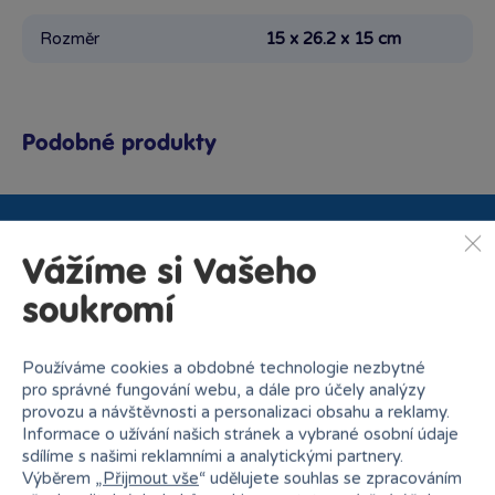
Rozměr
15 x 26.2 x 15 cm
Podobné produkty
Proč nakupovat v Bambuli?
Vážíme si Vašeho
soukromí
Používáme cookies a obdobné technologie nezbytné
pro správné fungování webu, a dále pro účely analýzy
provozu a návštěvnosti a personalizaci obsahu a reklamy.
Nejširší sortiment na
Informace o užívání našich stránek a vybrané osobní údaje
27 kamenných prodejen
trhu
sdílíme s našimi reklamními a analytickými partnery.
Výběrem „
Přijmout vše
“ udělujete souhlas se zpracováním