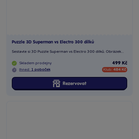
Rezervovat
Puzzle 3D Harry Potter Hypogryf Klofan 300 dílků
Sestavte si 3D puzzle Harry Potter – Hypogryf Klofan a...