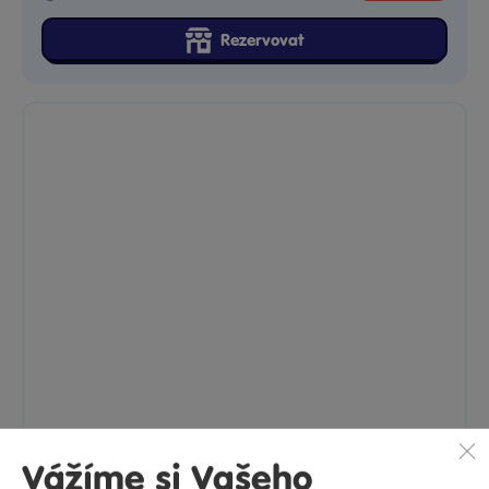
Puzzle 3D Trex versus Triceratops 500 dílků
Puzzle 3D Trex versus Triceratops 500 dílků. Puzzle s 3D...
Skladem
prodejny
399 Kč
Ihned:
1 poboček
Klub:
387 Kč
Rezervovat
Vážíme si Vašeho