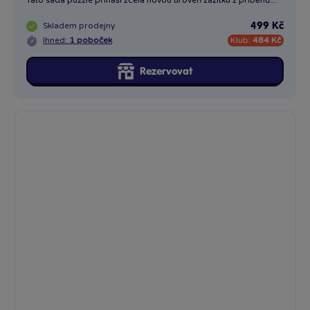
D Puzzle 3D Harry Potter Norbert 300 dílků
Tato sada puzzle přináší zcela novou úroveň zážitku z příběhů...
Skladem
prodejny
499 Kč
Ihned:
3 poboček
Klub:
484 Kč
Rezervovat