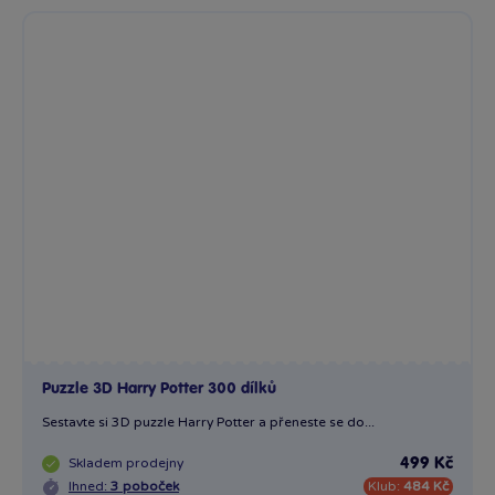
Puzzle 3D Harry Potter 300 dílků
Sestavte si 3D puzzle Harry Potter a přeneste se do...
Skladem
prodejny
499 Kč
Ihned:
3 poboček
Klub:
484 Kč
Rezervovat