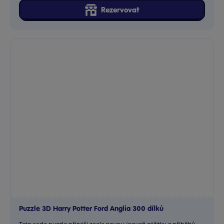
Rezervovat
Puzzle 3D Harry Potter Ford Anglia 300 dílků
Tato sada puzzle přináší zcela novou úroveň zážitku z příběhů...
Skladem
prodejny
499 Kč
Ihned:
1 poboček
Klub:
484 Kč
Rezervovat