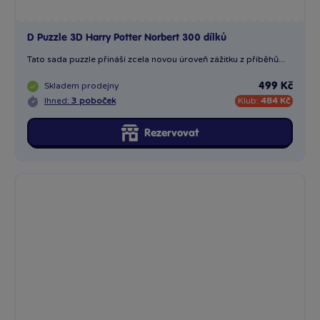
Puzzle 3D Superman vs Electro 300 dílků
Sestavte si 3D Puzzle Superman vs Electro 300 dílků. Obrázek...
Skladem
prodejny
499 Kč
Ihned:
1 poboček
Klub:
484 Kč