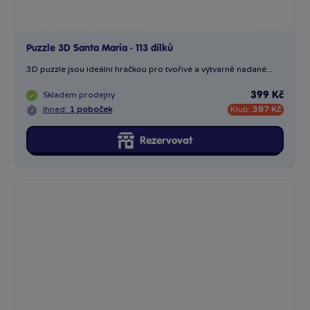
Puzzle 3D Ron Weasley300 dílků
Puzzle 3D Ron Weasley300 dílků Puzzle s 3D optickým efektem,...
Skladem
prodejny
399 Kč
Ihned:
7 poboček
Klub:
387 Kč