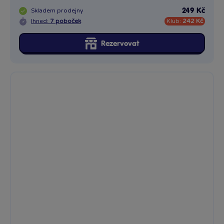
Puzzle 3D Rap Party selfie 100 dílků
Zažijte skvělou zábavu s Puzzle 3D Rap Party selfie 100 dílků....
Skladem
prodejny
249 Kč
Ihned:
1 poboček
Klub:
242 Kč
Rezervovat