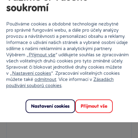
soukromí
Používáme cookies a obdobné technologie nezbytné
pro správné fungování webu, a dále pro účely analýzy
provozu a návštěvnosti a personalizaci obsahu a reklamy.
Informace o užívání našich stránek a vybrané osobní údaje
sdílíme s našimi reklamními a analytickými partnery.
Výběrem „
Přijmout vše
“ udělujete souhlas se zpracováním
všech volitelných druhů cookies pro tyto zmíněné účely.
Spravovat či blokovat jednotlivé druhy cookies můžete
v „
Nastavení cookies
“. Zpracování volitelných cookies
Puzzle 3D Santa Maria - 113 dílků
můžete také
odmítnout
. Více informací v
Zásadách
používání souborů cookies
.
3D puzzle jsou ideální hračkou pro tvořivé a výtvarně nadané...
Skladem
prodejny
399 Kč
Ihned:
1 poboček
Klub:
387 Kč
Nastavení cookies
Přijmout vše
Rezervovat