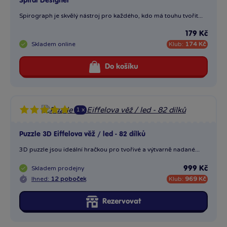
Spiral Designer
Spirograph je skvělý nástroj pro každého, kdo má touhu tvořit...
179 Kč
Skladem
online
Klub:
174 Kč
Do košíku
1 x
Puzzle 3D Eiffelova věž / led - 82 dílků
3D puzzle jsou ideální hračkou pro tvořivé a výtvarně nadané...
Skladem
prodejny
999 Kč
Ihned:
12 poboček
Klub:
969 Kč
Rezervovat