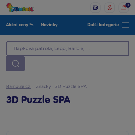
0
Akční ceny %
Novinky
Další kategorie
Venkovní hračky
Znáte z TV
LEGO®
Pro kluky
Pro holky
Baby
Značky
Bambule.cz
·
Značky
·
3D Puzzle SPA
3D Puzzle SPA