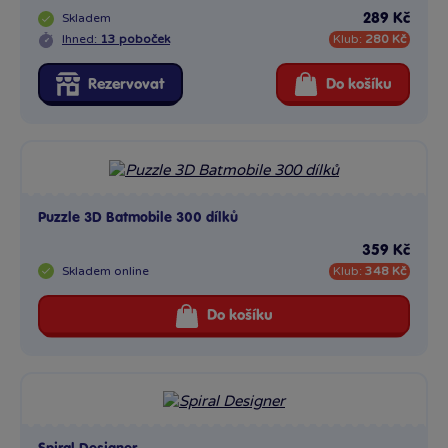
Skladem
289 Kč
Ihned:
13 poboček
Klub:
280 Kč
Rezervovat
Do košíku
Puzzle 3D Batmobile 300 dílků
359 Kč
Skladem
online
Klub:
348 Kč
Do košíku