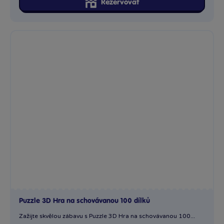
Puzzle 3D Hra na schovávanou 100 dílků
Zažijte skvělou zábavu s Puzzle 3D Hra na schovávanou 100...
Skladem
prodejny
249 Kč
Ihned:
7 poboček
Klub:
242 Kč
Rezervovat