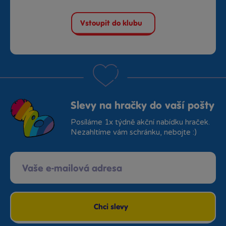
Vstoupit do klubu
Slevy na hračky do vaší pošty
Posíláme 1x týdně akční nabídku hraček.
Nezahltíme vám schránku, nebojte :)
Chci slevy