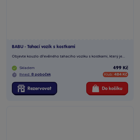
BABU - Tahací vozík s kostkami
Objevte kouzlo dřevěného tahacího vozíku s kostkami, který je...
Skladem
499 Kč
Ihned:
8 poboček
Klub:
484 Kč
Rezervovat
Do košíku