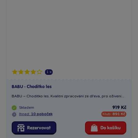
1 x
BABU - Chodítko les
BABU – Chodítko les. Kvalitní zpracování ze dřeva, pro oživení...
Skladem
919 Kč
Ihned:
10 poboček
Klub:
891 Kč
Rezervovat
Do košíku