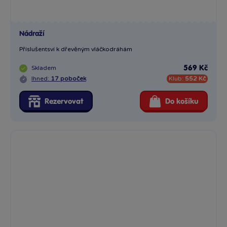
Nádraží
Příslušentsví k dřevěným vláčkodráhám
Skladem
569 Kč
Ihned:
17 poboček
Klub:
552 Kč
Rezervovat
Do košíku