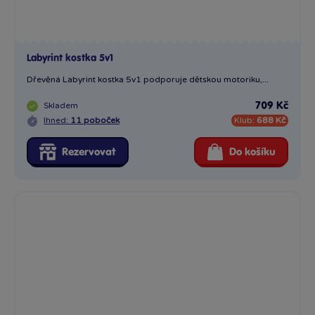
Labyrint kostka 5v1
Dřevěná Labyrint kostka 5v1 podporuje dětskou motoriku,...
Skladem
709 Kč
Ihned:
11 poboček
Klub:
688 Kč
Rezervovat
Do košíku