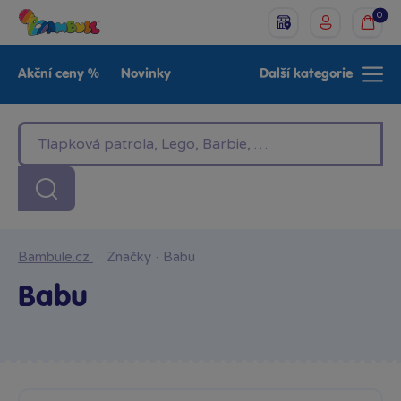
0
Akční ceny %
Novinky
Další kategorie
Venkovní hračky
Znáte z TV
LEGO®
Pro kluky
Pro holky
Baby
Značky
Bambule.cz
·
Značky
·
Babu
Babu