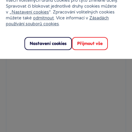
všech volitelných druhů cookies pro tyto zmíněné účely.
malé...
Spravovat či blokovat jednotlivé druhy cookies můžete
v „
Nastavení cookies
“. Zpracování volitelných cookies
Skladem
569 Kč
můžete také
odmítnout
. Více informací v
Zásadách
Ihned:
13 poboček
Klub:
552 Kč
používání souborů cookies
.
Rezervovat
Do košíku
Nastavení cookies
Přijmout vše