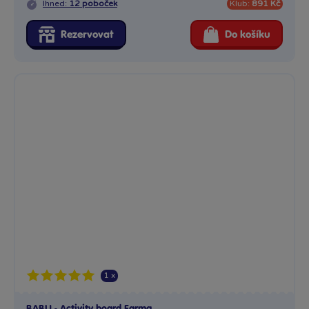
Ihned:
12 poboček
Klub:
891 Kč
Rezervovat
Do košíku
1 x