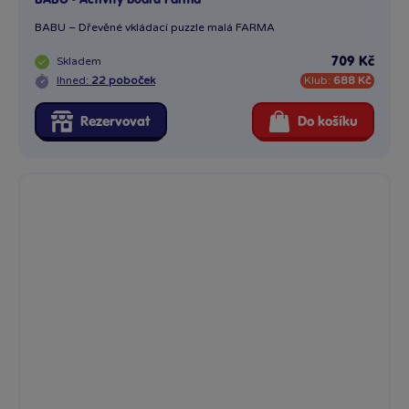
BABU - Activity board Farma
BABU – Dřevěné vkládací puzzle malá FARMA
Skladem
709 Kč
Ihned:
22 poboček
Klub:
688 Kč
Rezervovat
Do košíku