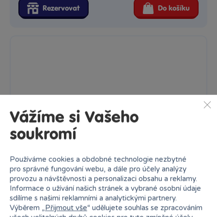
Rezervovat
Do košíku
Vážíme si Vašeho
soukromí
Používáme cookies a obdobné technologie nezbytné
pro správné fungování webu, a dále pro účely analýzy
provozu a návštěvnosti a personalizaci obsahu a reklamy.
Informace o užívání našich stránek a vybrané osobní údaje
sdílíme s našimi reklamními a analytickými partnery.
BABU - Oboustranná magnetická tabule s příslušenstvím
Výběrem „
Přijmout vše
“ udělujete souhlas se zpracováním
Oboustranná magnetická tabule BABU je ideální hračka pro