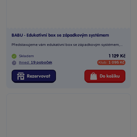
BABU - Edukativní box se západkovým systémem
Představujeme vám edukativní box se západkovým systémem,...
Skladem
1 129 Kč
Ihned:
19 poboček
Klub:
1 095 Kč
Rezervovat
Do košíku