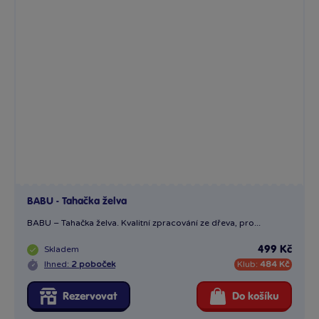
BABU - Tahačka želva
BABU – Tahačka želva. Kvalitní zpracování ze dřeva, pro...
Skladem
499 Kč
Ihned:
2 poboček
Klub:
484 Kč
Rezervovat
Do košíku