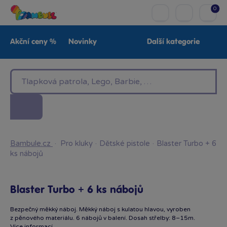
0
Akční ceny %
Novinky
Další kategorie
Venkovní hračky
Znáte z TV
LEGO®
Pro kluky
Pro holky
Baby
Značky
Bambule.cz
·
Pro kluky
·
Dětské pistole
·
Blaster Turbo + 6
ks nábojů
Blaster Turbo + 6 ks nábojů
Bezpečný měkký náboj. Měkký náboj s kulatou hlavou, vyroben
z pěnového materiálu. 6 nábojů v balení. Dosah střelby: 8–15m.
Více informací