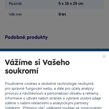
Rozměr
5 x 16 x 25 cm
Věk min
8 let
Podobné produkty
Vážíme si Vašeho
Proč nakupovat v Bambuli?
soukromí
Používáme cookies a obdobné technologie nezbytné
pro správné fungování webu, a dále pro účely analýzy
provozu a návštěvnosti a personalizaci obsahu a reklamy.
Informace o užívání našich stránek a vybrané osobní údaje
Nejširší sortiment na
27 kamenných prodejen
sdílíme s našimi reklamními a analytickými partnery.
trhu
Výběrem „
Přijmout vše
“ udělujete souhlas se zpracováním