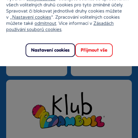
všech volitelných druhů cookies pro tyto zmíněné účely.
Spravovat či blokovat jednotlivé druhy cookies můžete
v „
Nastavení cookies
“. Zpracování volitelných cookies
můžete také
odmítnout
. Více informací v
Zásadách
používání souborů cookies
.
Nastavení cookies
Přijmout vše
Doprava zdarma od
Rezervace na prodejně
1500 Kč
zdarma