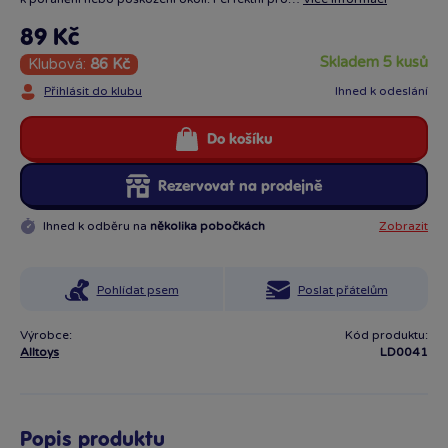
89 Kč
skladem 5 kusů
Klubová:
86 Kč
Přihlásit do klubu
Ihned k odeslání
Do košíku
Rezervovat na prodejně
Ihned k odběru na
několika pobočkách
Zobrazit
Pohlídat psem
Poslat přátelům
Výrobce:
Kód produktu:
Alltoys
LD0041
Popis produktu