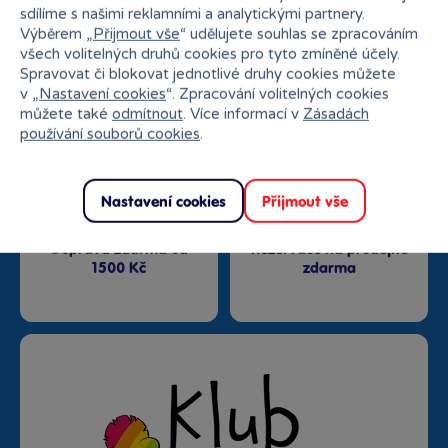
sdílíme s našimi reklamními a analytickými partnery.
Výběrem „
Přijmout vše
“ udělujete souhlas se zpracováním
Nejširší sortiment na
27 kamenných prodejen
všech volitelných druhů cookies pro tyto zmíněné účely.
trhu
Spravovat či blokovat jednotlivé druhy cookies můžete
v „
Nastavení cookies
“. Zpracování volitelných cookies
můžete také
odmítnout
. Více informací v
Zásadách
používání souborů cookies
.
Nastavení cookies
Přijmout vše
Doprava zdarma od
Rezervace na prodejně
1500 Kč
zdarma