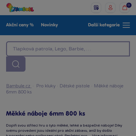
0
Akční ceny %
Novinky
Další kategorie
Venkovní hračky
Znáte z TV
LEGO®
Pro kluky
Pro holky
Baby
Značky
Bambule.cz
·
Pro kluky
·
Dětské pistole
·
Měkké náboje
6mm 800 ks
Měkké náboje 6mm 800 ks
Doplň svou střílecí hru o tyto měkké, lehké a bezpečné náboje! Díky
svému provedení jsou ideální pro akční zábavu, aniž by došlo
k poranění nebo poškození okolí. Perfektní pro…
Více informací