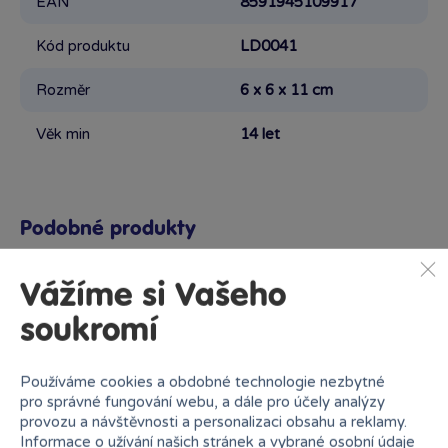
EAN
8591945109917
Kód produktu
LD0041
Rozměr
6 x 6 x 11 cm
Věk min
14 let
Podobné produkty
Vážíme si Vašeho
soukromí
Proč nakupovat v Bambuli?
Používáme cookies a obdobné technologie nezbytné
pro správné fungování webu, a dále pro účely analýzy
provozu a návštěvnosti a personalizaci obsahu a reklamy.
Informace o užívání našich stránek a vybrané osobní údaje