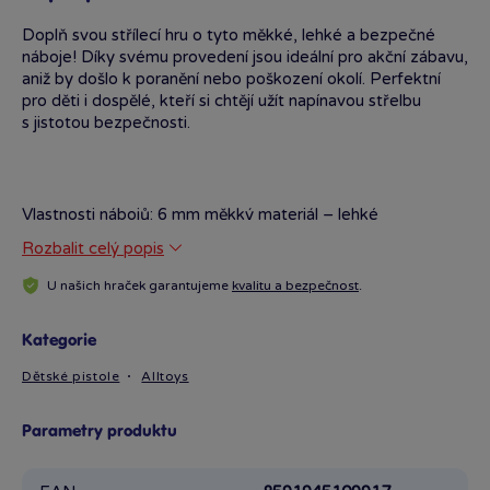
Doplň svou střílecí hru o tyto měkké, lehké a bezpečné
náboje! Díky svému provedení jsou ideální pro akční zábavu,
aniž by došlo k poranění nebo poškození okolí. Perfektní
pro děti i dospělé, kteří si chtějí užít napínavou střelbu
s jistotou bezpečnosti.
Vlastnosti nábojů: 6 mm měkký materiál – lehké
a bezpečné Vhodné pro různé typy střílecích her
Rozbalit celý popis
U našich hraček garantujeme
kvalitu a bezpečnost
.
Užij si akční souboje s přáteli bez obav!
Kategorie
Dětské pistole
Alltoys
Parametry produktu