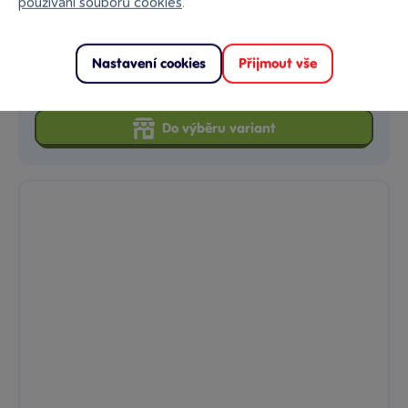
používání souborů cookies
.
Body s krátkým rukávem a potiskem tygrů- bílé
Nastavení cookies
Přijmout vše
119 Kč
Skladem
prodejny
Klub:
115 Kč
Do výběru variant