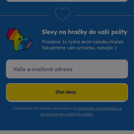
Slevy na hračky do vaší pošty
Posíláme 1x týdně akční nabídku hraček.
Nezahltíme vám schránku, nebojte :)
Chci slevy
Odesláním formuláře souhlasím se
zasíláním newsletterů a
zpracováním osobních údajů
.