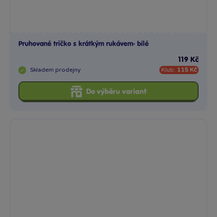
Pruhované tričko s krátkým rukávem- bílé
119 Kč
Skladem
prodejny
Klub:
115 Kč
Do výběru variant