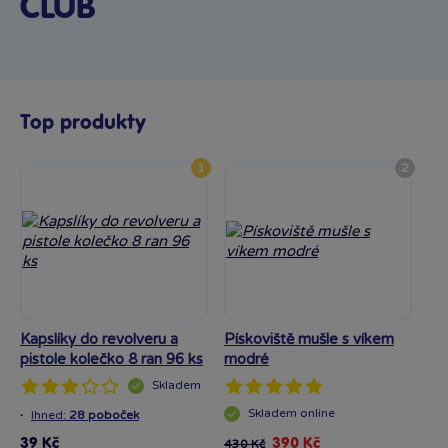
CLUB
Top produkty
1
2
Kapslíky do revolveru a
Pískoviště mušle s víkem
At
pistole kolečko 8 ran 96 ks
modré
He
Skladem
·
Skladem
online
Ihned:
28 poboček
39 Kč
390 Kč
430 Kč
18