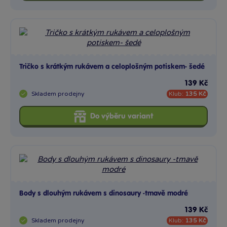
Tričko s krátkým rukávem a celoplošným potiskem- šedé
139 Kč
Skladem
prodejny
Klub:
135 Kč
Do výběru variant
Body s dlouhým rukávem s dinosaury -tmavě modré
139 Kč
Skladem
prodejny
Klub:
135 Kč