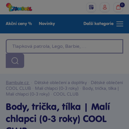
0
Akční ceny %
Novinky
Další kategorie
Venkovní hračky
Znáte z TV
LEGO®
Pro kluky
Pro holky
Baby
Značky
Bambule.cz
·
Dětské oblečení a doplňky
·
Dětské oblečení
COOL CLUB
·
Malí chlapci (0-3 roky)
·
Body, trička, tílka |
Malí chlapci (0-3 roky)
·
COOL CLUB
Body, trička, tílka | Malí
chlapci (0-3 roky) COOL