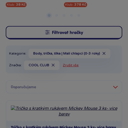
Klub:
38 Kč
Klub:
378 Kč
Kl
Filtrovat hračky
Kategorie:
Body, trička, tílka | Malí chlapci (0-3 roky)
Značka:
COOL CLUB
Zrušit vše
Tričko s kratkým rukávem Mickey Mouse 3 ks- více barev