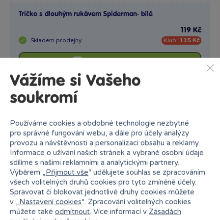
Tričko s dlouhým rukávem Spiderman- bílé
119 Kč
Skladem
prodejny
Klub:
115 Kč
Do výběru variant
Vážíme si Vašeho
soukromí
Používáme cookies a obdobné technologie nezbytné
Pruhované tričko s krátkým rukávem- zelené
pro správné fungování webu, a dále pro účely analýzy
provozu a návštěvnosti a personalizaci obsahu a reklamy.
119 Kč
Informace o užívání našich stránek a vybrané osobní údaje
Skladem
prodejny
Klub:
115 Kč
sdílíme s našimi reklamními a analytickými partnery.
Výběrem „
Přijmout vše
“ udělujete souhlas se zpracováním
Do výběru variant
všech volitelných druhů cookies pro tyto zmíněné účely.
Spravovat či blokovat jednotlivé druhy cookies můžete
v „
Nastavení cookies
“. Zpracování volitelných cookies
můžete také
odmítnout
. Více informací v
Zásadách