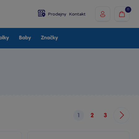
0
Prodejny
Kontakt
olky
Baby
Značky
1
2
3