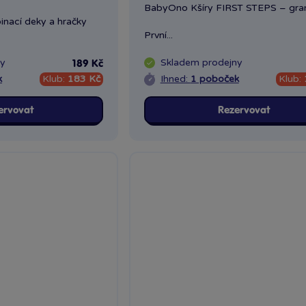
BabyOno Kšíry FIRST STEPS – gra
nací deky a hračky
První...
ny
Skladem
prodejny
189 Kč
k
Klub:
183 Kč
Ihned:
1 poboček
Klub:
ervovat
Rezervovat