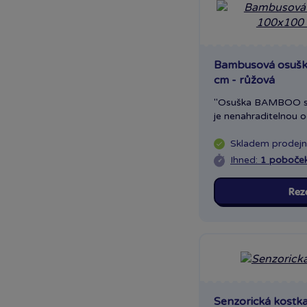
Bambusová osušk
cm - růžová
"Osuška BAMBOO s
je nenahraditelnou od
Skladem
prodej
Ihned:
1 poboče
Rez
Senzorická kostka