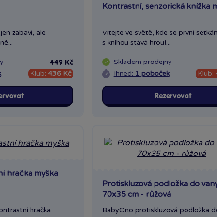
Kontrastní, senzorická knížka 
jen zabaví, ale
Vítejte ve světě, kde se první setkán
ně...
s knihou stává hrou!...
ny
Skladem
prodejny
449 Kč
k
Klub:
436 Kč
Ihned:
1 poboček
Klub:
ervovat
Rezervovat
ní hračka myška
Protiskluzová podložka do van
70x35 cm - růžová
ntrastní hračka
BabyOno protiskluzová podložka d