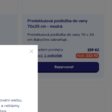
Protiskluzová podložka do vany
70x35 cm - modrá
Protiskluzová podložka do vany 70 × 35
cm BabyOno zabraňuje...
Skladem
prodejny
229 Kč
229 Kč
222 Kč
Ihned:
1 poboček
Klub:
222 Kč
Rezervovat
ování webu,
 a reklamy.
šimi