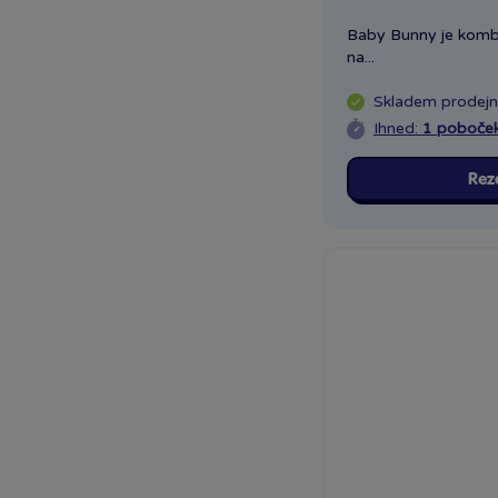
Baby Bunny je kombi
na...
Skladem
prodej
Ihned:
1 poboče
Rez