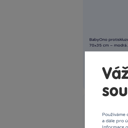
BabyOno protiskluz
70×35 cm – modrá..
Skladem
prodej
Ihned:
1 poboče
Váž
Rez
sou
Používáme c
a dále pro 
Informace o