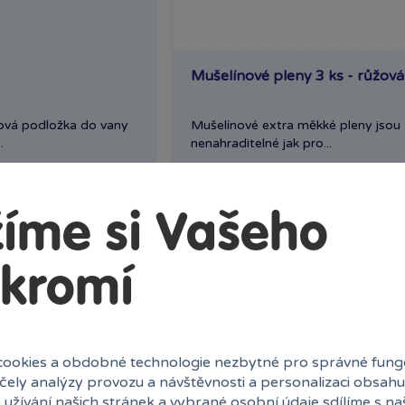
Mušelínové pleny 3 ks - růžová
ová podložka do vany
Mušelínové extra měkké pleny jsou
.
nenahraditelné jak pro...
ny
Skladem
prodejny
249 Kč
k
Klub:
242 Kč
Ihned:
2 poboček
Klub:
íme si Vašeho
ervovat
Rezervovat
kromí
ookies a obdobné technologie nezbytné pro správné fung
účely analýzy provozu a návštěvnosti a personalizaci obsahu
 užívání našich stránek a vybrané osobní údaje sdílíme s na