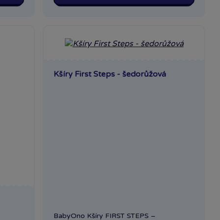
Kšíry First Steps - šedorůžová
BabyOno Kšíry FIRST STEPS –