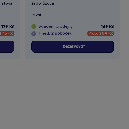
nátová
šedorůžová
První...
Skladem
prodejny
179 Kč
169 Kč
175 Kč
Ihned:
2 poboček
Klub:
164 Kč
Rezervovat