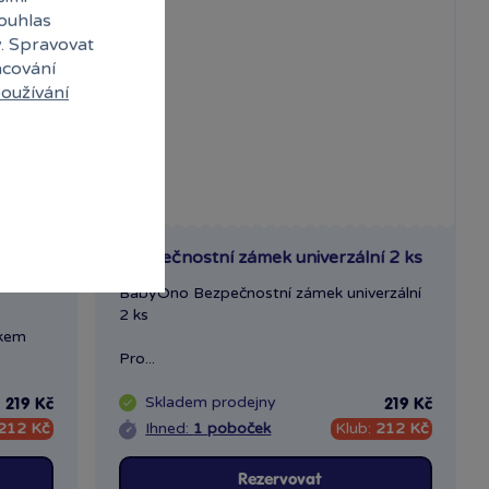
souhlas
y. Spravovat
acování
oužívání
Husa
Bezpečnostní zámek univerzální 2 ks
BabyOno Bezpečnostní zámek univerzální
2 ks
tkem
Pro...
Skladem
prodejny
219 Kč
219 Kč
212 Kč
Ihned:
1 poboček
Klub:
212 Kč
Rezervovat