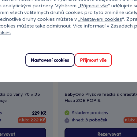
a analytickými partnery. Výběrem „
Přijmout vše
“ udělujete 
ním všech volitelných druhů cookies pro tyto zmíněné účel
jednotlivé druhy cookies můžete v „
Nastavení cookies
“. Zpr
 cookies můžete také
odmítnout
. Více informací v
Zásadách p
okies
.
Nastavení cookies
Přijmout vše
dložka do vany
Plyšová hračka s chrastítkem 
á
Zoe
žka do vany 70 × 35
BabyOno Plyšová hračka s chrastí
je...
Husa ZOE POPIS:
ny
Skladem
prodejny
229 Kč
k
Klub:
222 Kč
Ihned:
3 poboček
Klub:
ervovat
Rezervovat