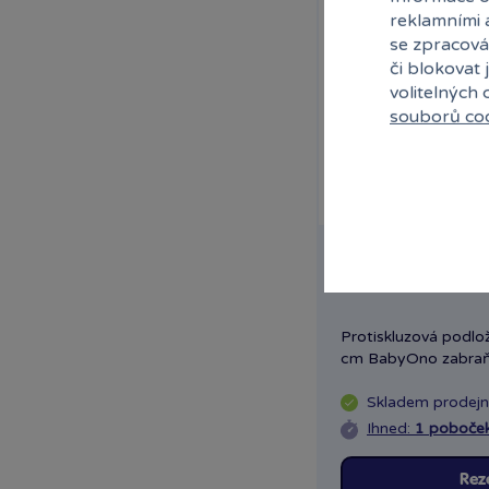
reklamními 
se zpracová
či blokovat 
volitelných
souborů co
Protiskluzová po
70x35 cm - zelen
Protiskluzová podlo
cm BabyOno zabraňu
Skladem
prodej
Ihned:
1 poboče
Rez