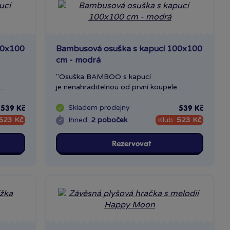
00x100
Bambusová osuška s kapucí 100x100
cm - modrá
"Osuška BAMBOO s kapucí
..
je nenahraditelnou od první koupele....
Skladem
prodejny
539 Kč
539 Kč
523 Kč
Ihned:
2 poboček
Klub:
523 Kč
Rezervovat