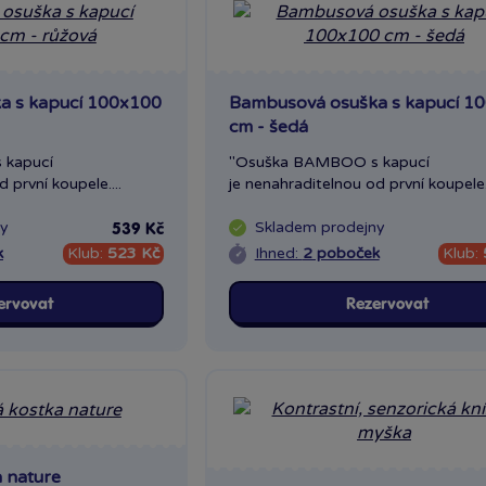
a s kapucí 100x100
Bambusová osuška s kapucí 1
cm - šedá
 kapucí
"Osuška BAMBOO s kapucí
 první koupele....
je nenahraditelnou od první koupele..
ny
Skladem
prodejny
539 Kč
k
Klub:
523 Kč
Ihned:
2 poboček
Klub:
ervovat
Rezervovat
 nature