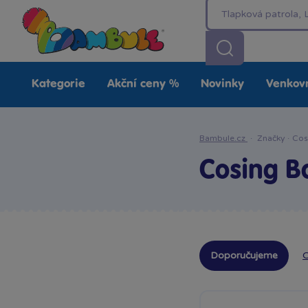
Kategorie
Akční ceny %
Novinky
Venkovn
Bambule.cz
·
Značky
·
Cos
Cosing 
Doporučujeme
O