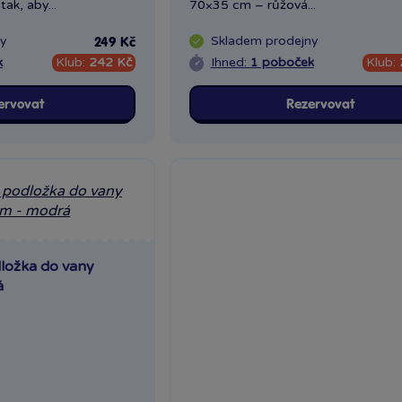
ak, aby...
70×35 cm – růžová...
ny
Skladem
prodejny
249 Kč
k
Klub:
242 Kč
Ihned:
1 poboček
Klub:
ervovat
Rezervovat
dložka do vany
á