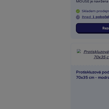
MOUSE je navržena t
Skladem
prodej
Ihned:
1 poboče
Rez
Protiskluzová po
70x35 cm - modr