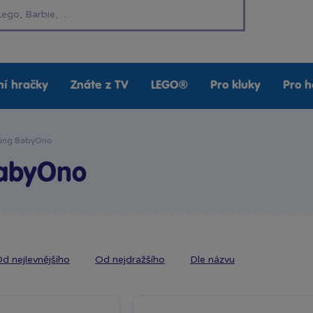
í hračky
Znáte z TV
LEGO®
Pro kluky
Pro h
ing BabyOno
BabyOno
d nejlevnějšího
Od nejdražšího
Dle názvu