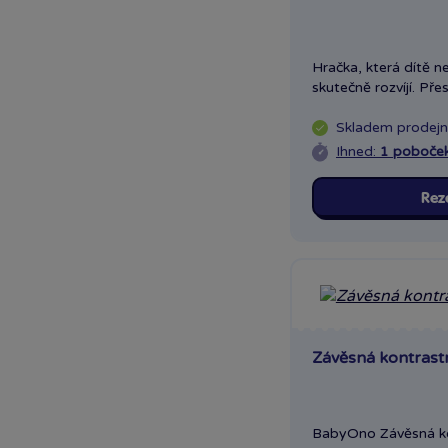
Hračka, která dítě ne
skutečně rozvíjí. Přes
Skladem
prodej
Ihned:
1 poboče
Rez
Závěsná kontrast
BabyOno Závěsná ko