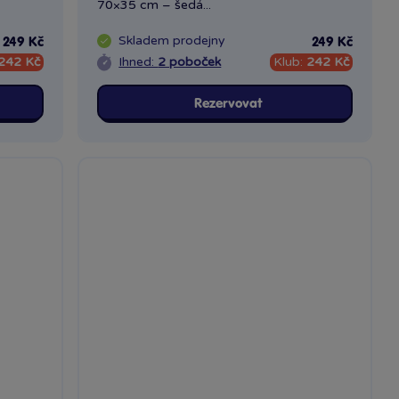
70×35 cm – šedá...
Skladem
prodejny
249 Kč
249 Kč
242 Kč
Ihned:
2 poboček
Klub:
242 Kč
Rezervovat