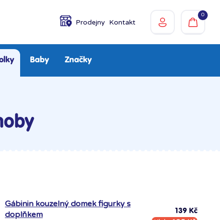
0
Prodejny
Kontakt
olky
Baby
Značky
moby
Gábinin kouzelný domek figurky s
139 Kč
doplňkem