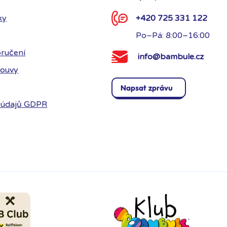
ky
+420 725 331 122
Po–Pá: 8:00–16:00
ručení
info@bambule.cz
louvy
Napsat zprávu
 údajů GDPR