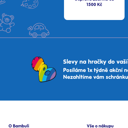
1500 Kč
Slevy na hračky do vaší
Posíláme 1x týdně akční n
Nezahltíme vám schránku,
O Bambuli
Vše o nákupu