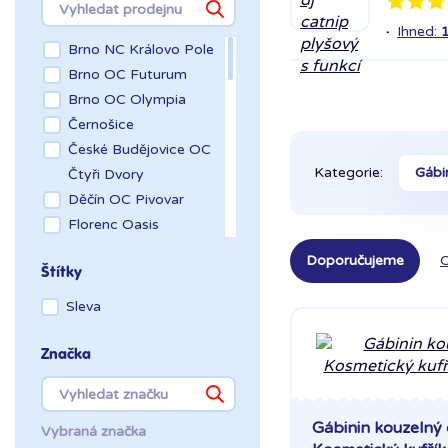
·
Ihned:
Brno NC Královo Pole
Brno OC Futurum
Brno OC Olympia
Černošice
České Budějovice OC
Kategorie:
Gábi
Čtyři Dvory
Děčín OC Pivovar
Florenc Oasis
Hradec Králové Aupark
Doporučujeme
O
Štítky
Kladno OAZA
Liberec Géčko
Sleva
Liberec OC Nisa
Mladá Boleslav OC
Značka
Olympia
OC Šestka
Olomouc Šantovka
Gábinin kouzelný
Vybraná značka