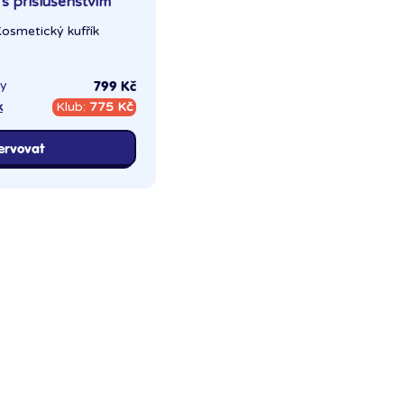
 s příslušenstvím
osmetický kufřík
ny
799 Kč
k
Klub:
775 Kč
ervovat