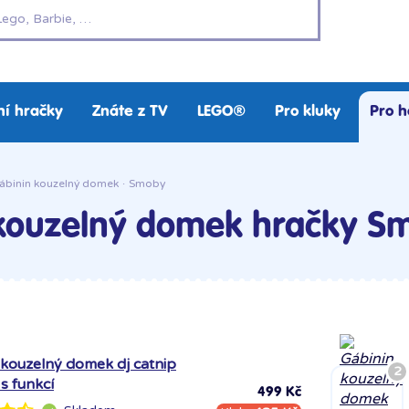
í hračky
Znáte z TV
LEGO®
Pro kluky
Pro h
ábinin kouzelný domek
·
Smoby
kouzelný domek hračky S
 kouzelný domek dj catnip
2
s funkcí
499 Kč