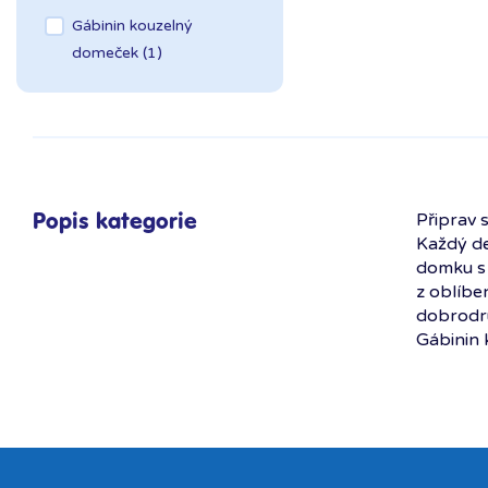
Praha Zličín Metropole
Trefl
Gábinin kouzelný
Říčany OC Lihovar
Trigo
domeček (1)
Teplice OC Galerie
Vtech
Wiky
Připrav 
Popis kategorie
Každý de
domku s 
z oblíbe
dobrodru
Gábinin 