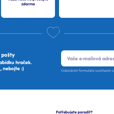
zdarma
 pošty
abídku hraček.
 nebojte :)
Odesláním formuláře souhlasím 
Potřebujete poradit?