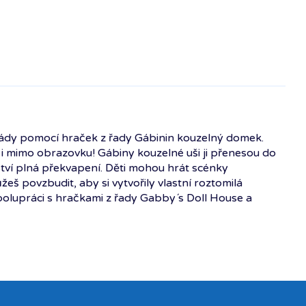
rády pomocí hraček z řady Gábinin kouzelný domek.
t i mimo obrazovku! Gábiny kouzelné uši ji přenesou do
tví plná překvapení. Děti mohou hrát scénky
š povzbudit, aby si vytvořily vlastní roztomilá
polupráci s hračkami z řady Gabby´s Doll House a