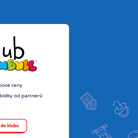
ubové ceny
abídky od partnerů
 do klubu