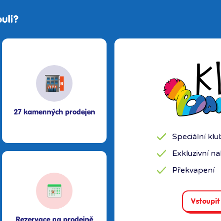
uli?
27 kamenných prodejen
Speciální kl
Exkluzivní n
Překvapení
Vstoupit
Rezervace na prodejně