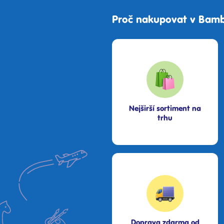
Proč nakupovat v Bamb
Nejširší sortiment na
trhu
Doprava zdarma od