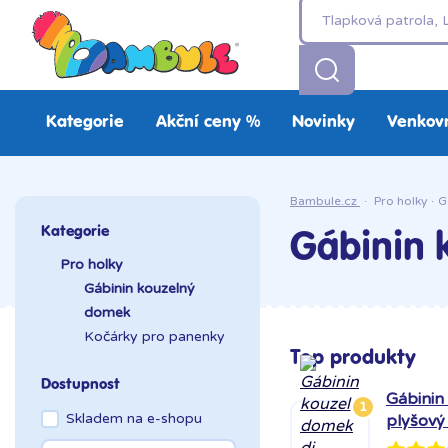
Kategorie
Akční ceny %
Novinky
Venkovn
Bambule.cz
·
Pro holky
·
G
Kategorie
Gábinin 
Pro holky
Gábinin kouzelný
domek
Kočárky pro panenky
Top produkty
Dostupnost
Gábinin
1
Skladem na e-shopu
plyšový 