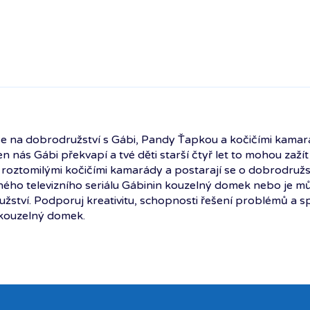
se na dobrodružství s Gábi, Pandy Ťapkou a kočičími kama
n nás Gábi překvapí a tvé děti starší čtyř let to mohou zaží
roztomilými kočičími kamarády a postarají se o dobrodružs
ného televizního seriálu Gábinin kouzelný domek nebo je může
žství. Podporuj kreativitu, schopnosti řešení problémů a s
kouzelný domek.