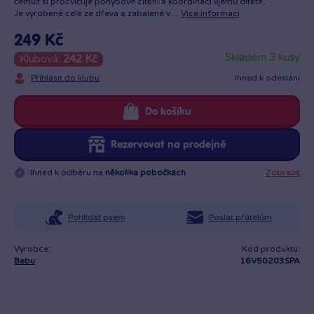
čemuž si procvičuje pohybové cítění a koordinaci vjemů dítěte.
Je vyrobené celé ze dřeva a zabalené v…
Více informací
249 Kč
skladem 3 kusy
Klubová:
242 Kč
Přihlásit do klubu
Ihned k odeslání
Do košíku
Rezervovat na prodejně
Ihned k odběru na
několika pobočkách
Zobrazit
Pohlídat psem
Poslat přátelům
Výrobce:
Kód produktu:
Babu
16V50203SPA