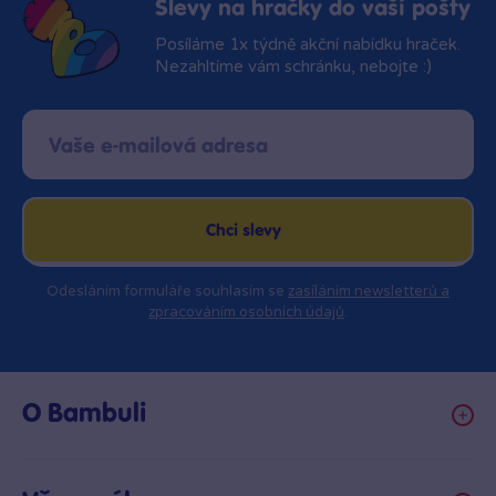
Slevy na hračky do vaší pošty
Posíláme 1x týdně akční nabídku hraček.
Nezahltíme vám schránku, nebojte :)
Chci slevy
Odesláním formuláře souhlasím se
zasíláním newsletterů a
zpracováním osobních údajů
.
O Bambuli
Kariéra
Klub hraček