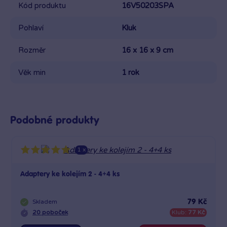
Kód produktu
16V50203SPA
Pohlaví
Kluk
Rozměr
16 x 16 x 9 cm
Věk min
1 rok
Podobné produkty
1 x
Adaptery ke kolejím 2 - 4+4 ks
Skladem
79 Kč
20 poboček
Klub:
77 Kč