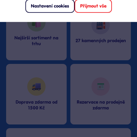
Nastavení cookies
Přijmout vše
Nejširší sortiment na
27 kamenných prodejen
trhu
Doprava zdarma od
Rezervace na prodejně
1500 Kč
zdarma