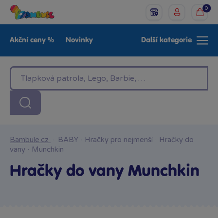
0
Akční ceny %
Novinky
Další kategorie
Venkovní hračky
Znáte z TV
LEGO®
Pro kluky
Pro holky
Baby
Značky
Bambule.cz
·
BABY
·
Hračky pro nejmenší
·
Hračky do
vany
·
Munchkin
Hračky do vany Munchkin