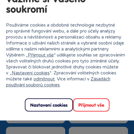
soukromí
Používáme cookies a obdobné technologie nezbytné
pro správné fungování webu, a dále pro účely analýzy
provozu a návštěvnosti a personalizaci obsahu a reklamy.
Informace o užívání našich stránek a vybrané osobní údaje
sdílíme s našimi reklamními a analytickými partnery.
Výběrem „
Přijmout vše
“ udělujete souhlas se zpracováním
Proč nakupovat v Bambuli?
všech volitelných druhů cookies pro tyto zmíněné účely.
Spravovat či blokovat jednotlivé druhy cookies můžete
v „
Nastavení cookies
“. Zpracování volitelných cookies
můžete také
odmítnout
. Více informací v
Zásadách
používání souborů cookies
.
Nejširší sortiment na
27 kamenných prodejen
Nastavení cookies
Přijmout vše
trhu