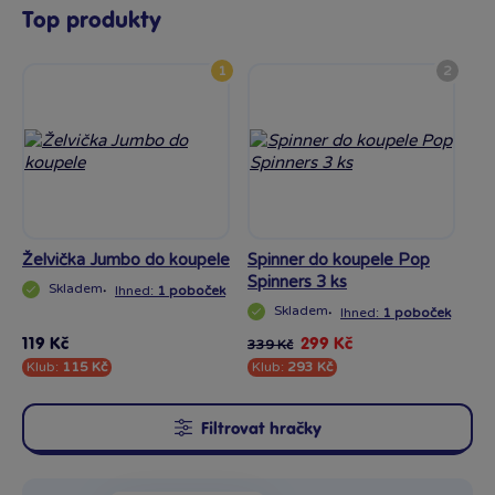
Top produkty
1
2
Želvička Jumbo do koupele
Spinner do koupele Pop
Spinners 3 ks
Skladem
·
Ihned:
1 poboček
Skladem
·
Ihned:
1 poboček
119 Kč
299 Kč
339 Kč
Klub:
115 Kč
Klub:
293 Kč
Filtrovat hračky