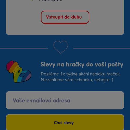
Vstoupit do klubu
Slevy na hračky do vaší pošty
Posíláme 1x týdně akční nabídku hraček.
Nezahltíme vám schránku, nebojte :)
Chci slevy